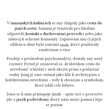
V
šamanských kulturách
se sny chápaly jako
cesta do
jiných světů
. Šamani je využívali pro hledání
odpovědí,
kontakt s duchovními průvodc
i nebo jako
nástroj k ochraně komunity. Zapisování snů či jejich
sdílení u ohně bylo součástí
, které posilovaly
rituálů
soudržnost a víru.
Později, s příchodem psychoanalýzy, dostaly sny nový
rozměr. Freud je označoval za „královskou cestu do
nevědomí“ a hledal v nich skrytá přání a potlačené
touhy. Jung je zase vnímal jako klíč k archetypům a
kolektivnímu nevědomí – tedy k obrazům a symbolům,
které sdílí celé lidstvo.
Dnes se k nim přistupuje jinak – spíše než o proroctví
jde o
jazyk podvědomí
, který nám může pomoci lépe
se poznat.