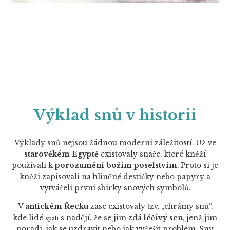
Výklad snů v historii
Výklady snů nejsou žádnou moderní záležitostí. Už ve
starověkém Egyptě
existovaly snáře, které kněží
používali k
porozumění božím poselstvím
. Proto si je
kněží zapisovali na hliněné destičky nebo papyry a
vytvářeli první sbírky snových symbolů.
V
antickém Řecku
zase existovaly tzv. „chrámy snů“,
kde lidé
s nadějí, že se jim zdá
léčivý sen
, jenž jim
spali
poradí, jak se uzdravit nebo jak vyřešit problém. Sny