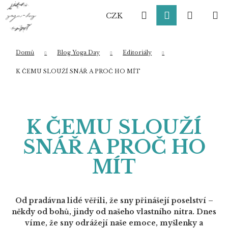
K
Přejít
Hledat
Přihlášení
Nákup
M
na
o
CZK
obsah
Zpět
Zpět
š
í
košík
k
Domů
Blog Yoga Day
Editoriály
Co potřebujete najít?
K ČEMU SLOUŽÍ SNÁŘ A PROČ HO MÍT
HLEDAT
K ČEMU SLOUŽÍ
SNÁŘ A PROČ HO
Doporučujeme
MÍT
Od pradávna lidé věřili, že sny přinášejí poselství –
někdy od bohů, jindy od našeho vlastního nitra. Dnes
víme, že sny odrážejí naše emoce, myšlenky a