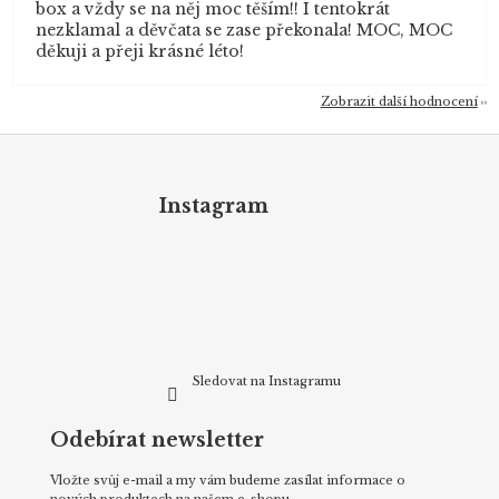
box a vždy se na něj moc těším!! I tentokrát
nezklamal a děvčata se zase překonala! MOC, MOC
děkuji a přeji krásné léto!
Zobrazit další hodnocení
Z
á
p
Instagram
a
t
í
Sledovat na Instagramu
Odebírat newsletter
Vložte svůj e-mail a my vám budeme zasílat informace o