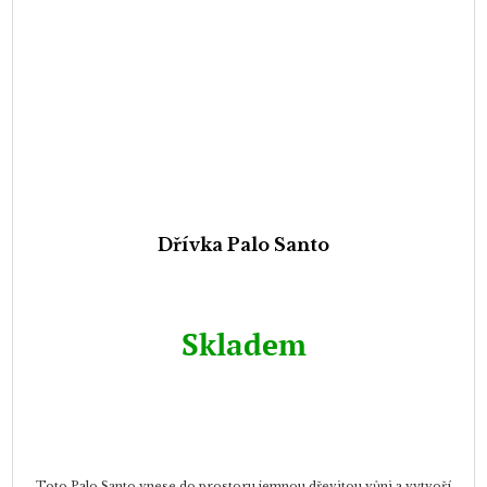
Dřívka Palo Santo
Skladem
Toto Palo Santo vnese do prostoru jemnou dřevitou vůni a vytvoří