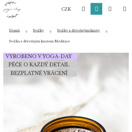
K
Přejít
Hledat
Přihlášení
Nákup
M
na
o
CZK
obsah
Zpět
Zpět
š
í
košík
k
Domů
Svíčky
Svíčky s dřevěnými knoty
Co potřebujete najít?
Svíčka s dřevěným knotem Meditace
VYROBENO V YOGA-DAY
HLEDAT
PÉČE O KAŽDÝ DETAIL
BEZPLATNÉ VRÁCENÍ
Doporučujeme