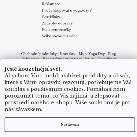
Reklamace
Proč nakupovat u yoga-day ?
Certifikáty
Způsoby dopravy
Puncovní značky
Velkoobchodní odběr
Obchodní podmínky
Kontakty
My v Yoga Day
Blog
Reklamace
Proč nakupovat u yoga-day.cz
Certifikáty
Způsoby dopravy
Ještě kouzelnější svět.
Abychom Vám mohli nabízet produkty a obsah,
které s Vámi opravdu rezonují, potřebujeme Váš
Vytvořil Shoptet
souhlas s používáním cookies. Pomáhají nám
porozumět tomu, co Vás zajímá, a zlepšovat
Copyright 2026
Yoga Day
. Všechna práva vyhrazena.
prostředí našeho e-shopu. Vaše soukromí je pro
nás závazkem.
Nastavení