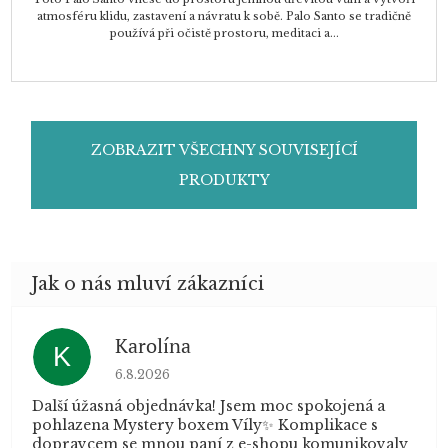
atmosféru klidu, zastavení a návratu k sobě. Palo Santo se tradičně
používá při očistě prostoru, meditaci a...
ZOBRAZIT VŠECHNY SOUVISEJÍCÍ
PRODUKTY
Karolína
K
Hodnocení obchodu je 5 z 5 hvězdiček.
6.8.2026
Další úžasná objednávka! Jsem moc spokojená a
pohlazena Mystery boxem Víly✨ Komplikace s
dopravcem se mnou paní z e-shopu komunikovaly