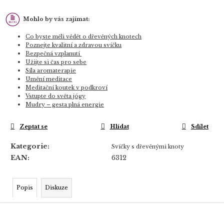
Mohlo by vás zajímat:
Co byste měli vědět o dřevěných knotech
Poznejte kvalitní a zdravou svíčku
Bezpečná vzplanutí
Užijte si čas pro sebe
Síla aromaterapie
Umění meditace
Meditační koutek v podkroví
Vstupte do světa jógy
Mudry – gesta plná energie
Zeptat se
Hlídat
Sdílet
Kategorie
:
Svíčky s dřevěnými knoty
EAN
:
6312
Popis
Diskuze