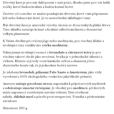
Dřevěný knot je pro nás další posun v naši práci, dlouho jsme pro vás ladili
svíčky, které budou kvalitní a budou krásně hořet.
Zavřete oči a nechte se unášet praskajícím dřevem, které vám připomene
krb nebo bubnování deště. Je to neuvěřitelně uklidňující vůně.
Náš dřevěný knot je americké výroby, složen ze dvou tenkých plátků dřeva.
Tato skladba zaručuje krásné a kvalitní odhořívání knotu s dostatečně
velkým plamenem.
K Vašim chvílím při cvičení jógy nebo meditacím, pro všechny klidné a
uvolňující časy vznikla tato
svíčka
meditační .
Velmi jemná uvolňující esence z
levandule a citrónové trávy
je pro
všechny takové chvíle jako stvořená. Svíčka je v jednoduché sklenici s
víčkem. Můžete si ji tedy vozit kamkoliv sebou a zhasnout ji bez
zbytečného kouře tak, že ji jednoduše hořící zavřete.
Je zdobená
levandulí, pilinami Palo Santo a Ametystem
, jako vždy
vyrobená z 100% ekologického vosku bez jakýchkoliv příměsí.
Ametyst
snižuje působení stresu,
napomáhá k přijetí nových myšlenek
a
odstraňuje emoční vyčerpání
. Je vhodný pro
meditace
, při kterých
může napomoci rozšířeným stavům vědomí. Umí zvednout
náladu,
zklidnit mysl
a působí proti nespavosti. Pomáhá s překonáním
závislostí.
Hmotnost: 230 g