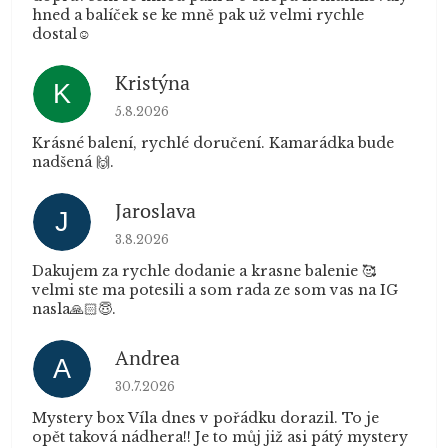
hned a balíček se ke mně pak už velmi rychle
dostal☺️
Kristýna
K
Hodnocení obchodu je 5 z 5 hvězdiček.
5.8.2026
Krásné balení, rychlé doručení. Kamarádka bude
nadšená 🙌.
Jaroslava
J
Hodnocení obchodu je 5 z 5 hvězdiček.
3.8.2026
Dakujem za rychle dodanie a krasne balenie 🥰
velmi ste ma potesili a som rada ze som vas na IG
nasla🙏🏻😇.
Andrea
A
Hodnocení obchodu je 5 z 5 hvězdiček.
30.7.2026
Mystery box Víla dnes v pořádku dorazil. To je
opět taková nádhera!! Je to můj již asi pátý mystery