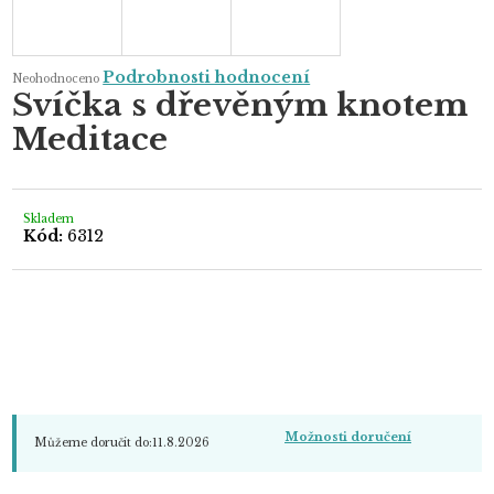
Průměrné
Podrobnosti hodnocení
Neohodnoceno
hodnocení
Svíčka s dřevěným knotem
produktu
je
Meditace
0,0
z
5
hvězdiček.
Skladem
Kód:
6312
Možnosti doručení
Můžeme doručit do:
11.8.2026