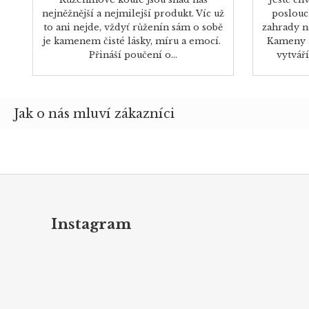
nejněžnější a nejmilejší produkt. Víc už
poslouc
to ani nejde, vždyť růženín sám o sobě
zahrady n
je kamenem čisté lásky, míru a emocí.
Kameny a
Přináší poučení o...
vytváří
Z
á
p
Instagram
a
t
í