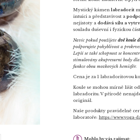
Mystický kámen
labradorit
má
intuici a představivost a
podpo
nejistoty a
dodává sílu a vytrv
souladu duševní i fyzickou čás
Navíc pokud použijete
dvě koule d
podporujete pohyblivost a prokrve
Lepší se také schopnost se koncentr
stimulovány akupresurní body dlan
funkce obou mozkových hemisfér.
Cena je za 1 labradoritovou ko
Koule se mohou mírně lišit od
labradoritu. V přírodě nenajde
originál.
Naše produkty pravidelně cer
laboratoře:
https://www.yoga-da
Mohlo by vás zajímat: