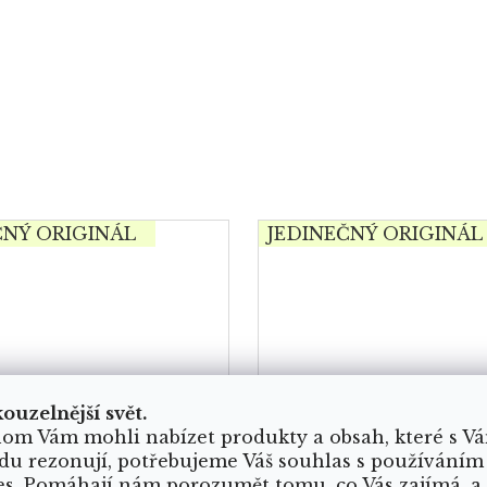
ČNÝ ORIGINÁL
JEDINEČNÝ ORIGINÁL
kouzelnější svět.
om Vám mohli nabízet produkty a obsah, které s V
du rezonují, potřebujeme Váš souhlas s používáním
es. Pomáhají nám porozumět tomu, co Vás zajímá, a