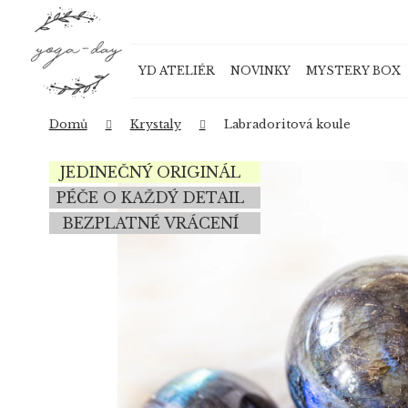
K
Přejít
o
na
Zpět
Zpět
obsah
š
do
do
YD ATELIÉR
NOVINKY
MYSTERY BOX
í
obchodu
obchodu
k
Domů
Krystaly
Labradoritová koule
JEDINEČNÝ ORIGINÁL
PÉČE O KAŽDÝ DETAIL
BEZPLATNÉ VRÁCENÍ