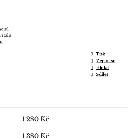
menů
ystalů
ům
Tisk
y
Zeptat se
Hlídat
Sdílet
1 280 Kč
1 380 Kč