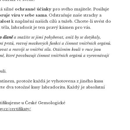
 silné
ochranné účinky
pro svého majitele. Posiluje
ruje víru v sebe sama
. Odstraňuje naše strachy a
alost
k naplnění našich cílů a tužeb. Chcete-li uvést do
t těla, labradorit je ten pravý kámen pro vás.
o dlaně
a snažíte se jimi pohybovat, aniž by se dotýkaly,
ní prstů, rozvoj mozkových funkcí a činnost vnitřních orgánů.
ovat a rozvíjí se vnitřní síla. Otáčením koulí v ruce jsou
ě, které povzbuzují činnost vnitřních orgánů a vyrovnávají
uli.
stínem, protože každá je vyhotovena z jiného kusu
te dva totožné kusy labradoritu. Každý je absolutní
tifikujeme u České Gemologické
y.cz/certifikaty/