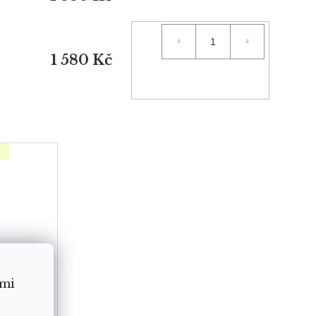
1 580 Kč
ámi