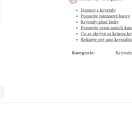
Domov s krystaly
Poznejte tajemství barev
Krystaly plné lásky
Poznejte cestu našich ka
Co se skrývá za krásou kr
Řekněte své ano krystal
Kategorie
:
Krystal