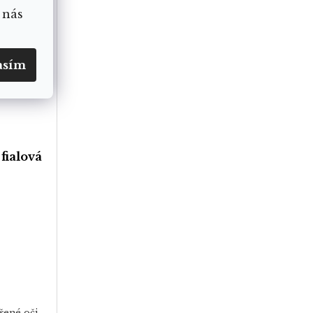
 nás
asím
fialová
řené oči,