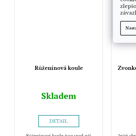
zlepš
závaz
Nast
Růženínová koule
Zvonko
Skladem
DETAIL
Růženínové koule jsou snad náš
Ještě ch