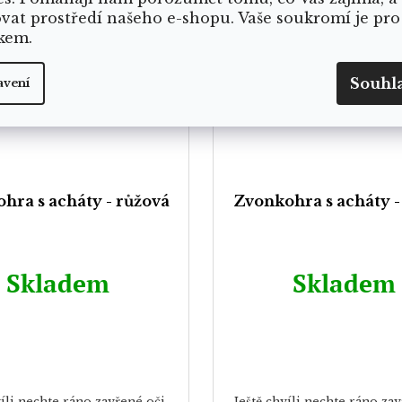
ovat prostředí našeho e-shopu. Vaše soukromí je pro
kem.
Souhl
avení
hra s acháty - růžová
Zvonkohra s acháty - 
Skladem
Skladem
víli nechte ráno zavřené oči,
Ještě chvíli nechte ráno zav