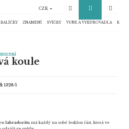
Hledat
Přihlášení
Náku
CZK
košík
 BALÍČKY
ZNAMENÍ
SVÍČKY
VŮNĚ A VYKUŘOVADLA
KRYS
dnocení
vá koule
d:
1328/1
men
labradoritu
má každý na sobě lesklou část, která ve
 odráží ve světle.