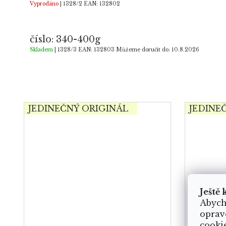
Vyprodáno
| 1328/2
EAN:
132802
číslo: 340-400g
Skladem
| 1328/3
EAN:
132803
Můžeme doručit do:
10.8.2026
JEDINEČNÝ ORIGINÁL
JEDINE
Ještě 
Abych
oprav
cooki