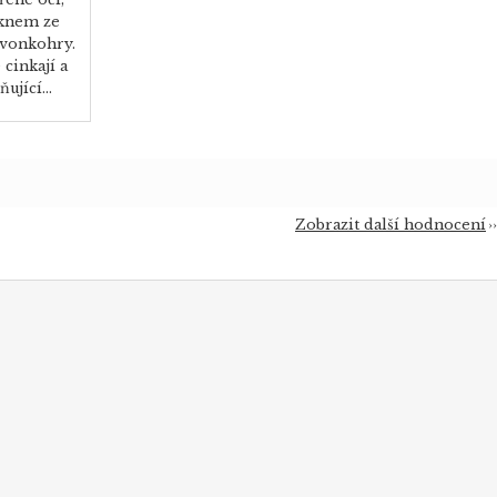
oknem ze
zvonkohry.
cinkají a
ující...
Zobrazit další hodnocení