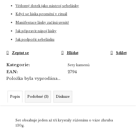
Vědomý dotek jako nástroj sebelásky
Když se láska promění v rituál
Manifestace lásky začíná uvnitř
Jak připravit nápoj lásky
Jak podpořit sebelásku
Zeptat se
Hlídat
Sdílet
Kategorie
:
Sety kamenů
EAN
:
2794
Položka byla vyprodána…
Popis
Podobné (3)
Diskuze
Set obsahuje jeden až tři krystaly růženínu o váze zhruba
130g.