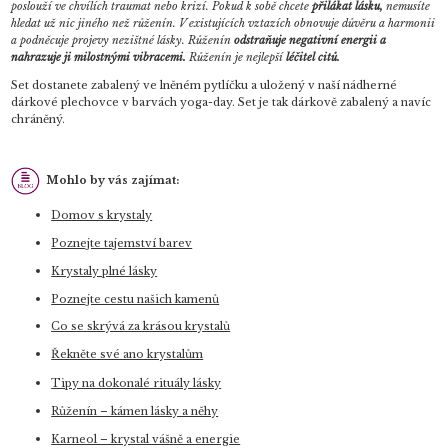
poslouží ve chvílích traumat nebo krizí.
Pokud k sobě chcete
přilákat lásku,
nemusíte
hledat už nic jiného než růženín. V existujících vztazích obnovuje důvěru a harmonii
a podněcuje projevy nezištné lásky.
Růženín
odstraňuje negativní energii a
nahrazuje ji milostnými vibracemi.
Růženín je nejlepší
léčitel citů.
Set dostanete zabalený ve lněném pytlíčku a uložený v naší nádherné
dárkové plechovce v barvách yoga-day.
Set je tak dárkově zabalený a navíc
chráněný.
Mohlo by vás zajímat:
Domov s krystaly
Poznejte tajemství barev
Krystaly plné lásky
Poznejte cestu našich kamenů
Co se skrývá za krásou krystalů
Řekněte své ano krystalům
Tipy na dokonalé rituály lásky
Růženín – kámen lásky a něhy
Karneol – krystal vášně a energie