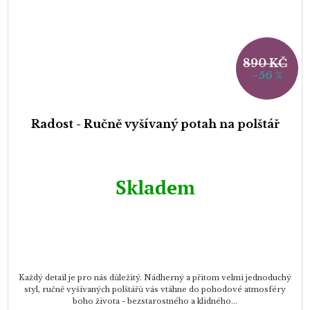
890 KČ
–56 %
Radost - Ručně vyšívaný potah na polštář
Skladem
Každý detail je pro nás důležitý. Nádherný a přitom velmi jednoduchý
styl, ručně vyšívaných polštářů vás vtáhne do pohodové atmosféry
boho života - bezstarostného a klidného...