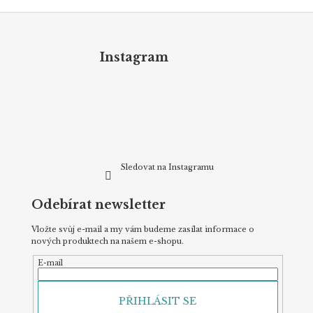
Z
á
p
Instagram
a
t
í
Sledovat na Instagramu
Odebírat newsletter
Vložte svůj e-mail a my vám budeme zasílat informace o
nových produktech na našem e-shopu.
E-mail
PŘIHLÁSIT SE