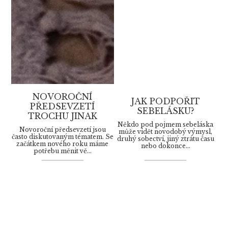
NOVOROČNÍ
JAK PODPOŘIT
PŘEDSEVZETÍ
SEBELÁSKU?
TROCHU JINAK
Někdo pod pojmem sebeláska
Novoroční předsevzetí jsou
může vidět novodobý výmysl,
často diskutovaným tématem. Se
druhý sobectví, jiný ztrátu času
začátkem nového roku máme
nebo dokonce...
potřebu měnit vě...