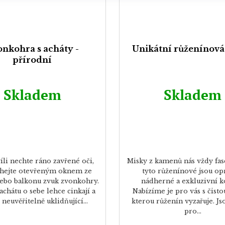
nkohra s acháty -
Unikátní růženínová
přírodní
Skladem
Skladem
víli nechte ráno zavřené oči,
Misky z kamenů nás vždy fas
hejte otevřeným oknem ze
tyto růženínové jsou o
ebo balkonu zvuk zvonkohry.
nádherné a exkluzivní k
chátu o sebe lehce cinkají a
Nabízíme je pro vás s čisto
 neuvěřitelně uklidňující...
kterou růženín vyzařuje. Js
pro...