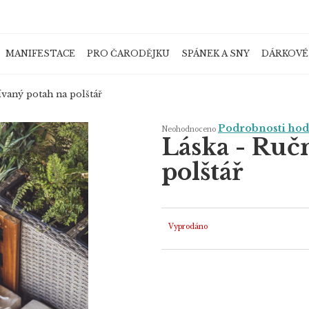
MANIFESTACE
PRO ČARODĚJKU
SPÁNEK A SNY
DÁRKOVÉ
Co potřebujete najít?
ívaný potah na polštář
Průměrné
Podrobnosti ho
Neohodnoceno
hodnocení
Láska - Ruč
produktu
je
HLEDAT
0,0
polštář
z
5
hvězdiček.
Doporučujeme
Vyprodáno