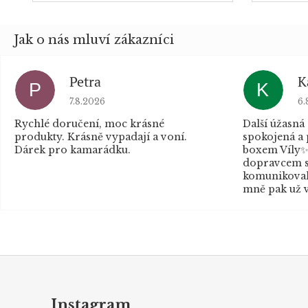
Petra
K
P
K
Hodnocení obchodu je 5 z 5 hvězdiček.
Ho
7.8.2026
6.
Rychlé doručení, moc krásné
Další úžasná
produkty. Krásně vypadají a voní.
spokojená a
Dárek pro kamarádku.
boxem Víly✨
dopravcem s
komunikovaly
mně pak už v
Z
á
p
Instagram