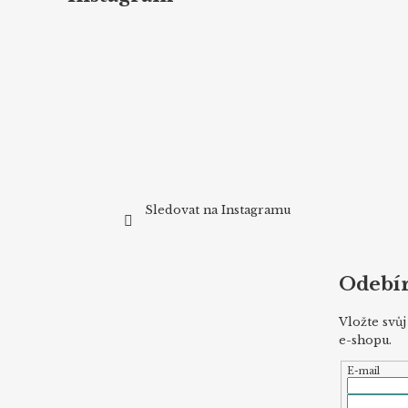
a
t
í
Sledovat na Instagramu
Odebír
Vložte svů
e-shopu.
E-mail