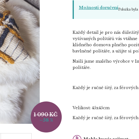
Možnosti doručení
Položka byl
Každý detail je pro nás důležit
vyšívaných polštářů vás vtáhne
klidného domova plného poziti
bavlněné polštáře, a užijte si po
Našli jsme malého výrobce v In
polštáře.
Každý je ručně šitý, za férový
Velikost: 45x45cm
1 090 KČ
Každý je ručně šitý, za férový
–58 %