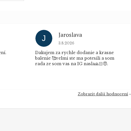
Jaroslava
J
u je 5 z 5 hvězdiček.
Hodnocení obchodu je 5 z 5 hvěz
3.8.2026
ní.
Dakujem za rychle dodanie a krasne
balenie 🥰velmi ste ma potesili a som
rada ze som vas na IG nasla🙏🏻😇.
Zobrazit další hodnocení