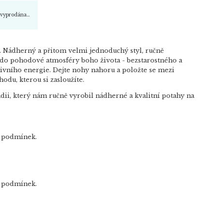
a vyprodána…
ý. Nádherný a přitom velmi jednoduchý styl, ručně
 do pohodové atmosféry boho života - bezstarostného a
vního energie. Dejte nohy nahoru a položte se mezi
hodu, kterou si zasloužíte.
dii, který nám ručně vyrobil nádherné a kvalitní potahy na
ch podmínek.
ch podmínek.