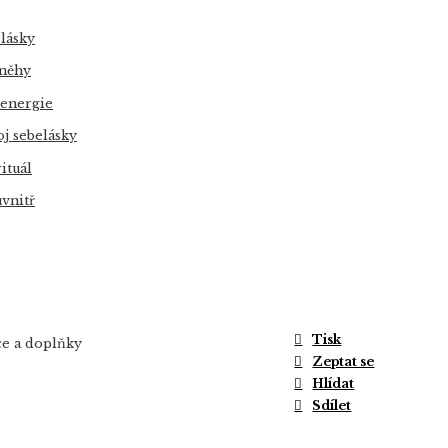
 lásky
 něhy
 energie
j sebelásky
ituál
uvnitř
Tisk
e a doplňky
Zeptat se
Hlídat
Sdílet