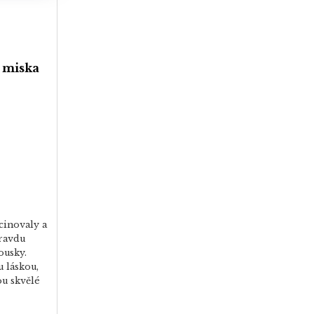
 miska
cinovaly a
pravdu
ousky.
u láskou,
ou skvělé