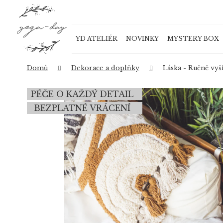
K
Přejít
o
na
Zpět
Zpět
obsah
š
do
do
YD ATELIÉR
NOVINKY
MYSTERY BOX
í
obchodu
obchodu
k
Domů
Dekorace a doplňky
Láska - Ručně vyš
PÉČE O KAŽDÝ DETAIL
BEZPLATNÉ VRÁCENÍ