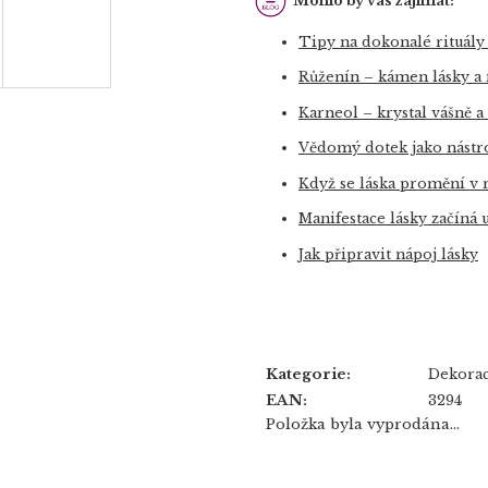
Mohlo by vás zajímat:
Tipy na dokonalé rituály
Růženín – kámen lásky a
Karneol – krystal vášně a
Vědomý dotek jako nástro
Když se láska promění v r
Manifestace lásky začíná 
Jak připravit nápoj lásky
Kategorie
:
Dekorac
EAN
:
3294
Položka byla vyprodána…