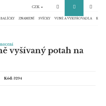
Hledat
Přihlášení
Náku
CZK
košík
 BALÍČKY
ZNAMENÍ
SVÍČKY
VŮNĚ A VYKUŘOVADLA
KRYS
dnocení
ně vyšívaný potah na
Kód:
3294