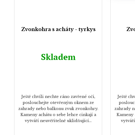
Zvonkohra s acháty - tyrkys
Zvo
Skladem
Ještě chvíli nechte ráno zavřené oči,
Ještě ch
poslouchejte otevřeným oknem ze
poslouc
zahrady nebo balkonu zvuk zvonkohry.
zahrady n
Kameny achátu o sebe lehce cinkají a
Kameny a
vytváří neuvěřitelně uklidňující...
vytváří