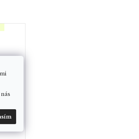
ámi
 nás
asím