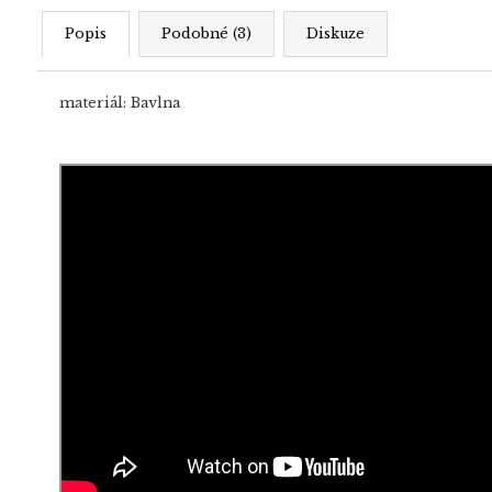
Popis
Podobné (3)
Diskuze
materiál: Bavlna