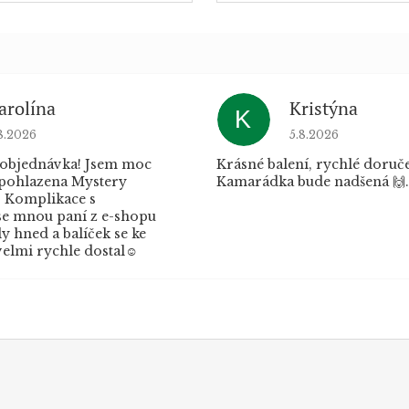
arolína
Kristýna
K
dnocení obchodu je 5 z 5 hvězdiček.
Hodnocení obchod
8.2026
5.8.2026
 objednávka! Jsem moc
Krásné balení, rychlé doruče
 pohlazena Mystery
Kamarádka bude nadšená 🙌.
 Komplikace s
e mnou paní z e-shopu
 hned a balíček se ke
elmi rychle dostal☺️