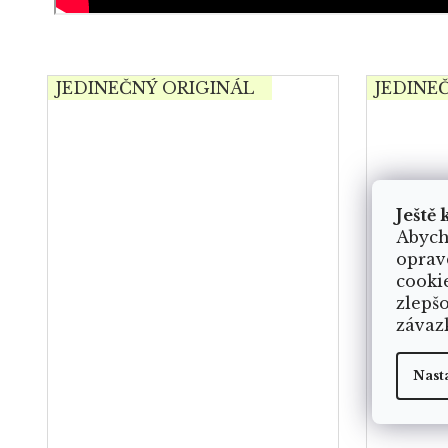
JEDINEČNÝ ORIGINÁL
JEDINE
Ještě 
Abych
oprav
cooki
zlepš
závaz
Nast