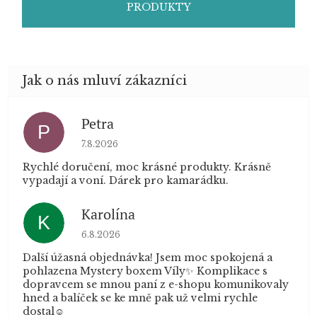
PRODUKTY
Petra
P
Hodnocení obchodu je 5 z 5 hvězdiček.
7.8.2026
Rychlé doručení, moc krásné produkty. Krásně
vypadají a voní. Dárek pro kamarádku.
Karolína
K
Hodnocení obchodu je 5 z 5 hvězdiček.
6.8.2026
Další úžasná objednávka! Jsem moc spokojená a
pohlazena Mystery boxem Víly✨ Komplikace s
dopravcem se mnou paní z e-shopu komunikovaly
hned a balíček se ke mně pak už velmi rychle
dostal☺️