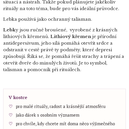
situaci a nástrah. Takže pokud plánujete jakékoliv
rituály na toto téma, bude pro vás ideální průvodce.
Lebka používá jako ochranný talisman.
Lebk
y jsou ručně broušené, vyrobené z krásných
lithiových křemenů.
Lithiový křemen
je přírodní
antidepresivum, jeho sílá pomáhá otevřít srdce a
odstranit v cestě právě ty podměty, které depresi
způsobují. Říká se, že pomáhá řešit strachy a trápení a
otevřít dveře do minulých životů. Je to symbol,
talisman a pomocník při rituálech.
V kostce
pro malé rituály, radost a krásnější atmosféru
jako dárek s osobním významem
pro chvíle, kdy chcete mít doma něco výjimečného