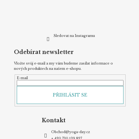
t
í
Sledovat na Instagramu
Odebírat newsletter
Vložte svůj e-mail a my vám budeme zasílat informace o
nových produktech na našem e-shopu.
E-mail
PŘIHLÁSIT SE
Kontakt
Obchod
@
yoga-day.cz
+ 420 730 139 827