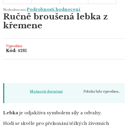
Průměrné
Podrobnosti hodnocení
Neohodnoceno
hodnocení
Ručně broušená lebka z
produktu
je
křemene
0,0
z
5
hvězdiček.
Vyprodáno
Kód:
4281
Položka byla vyprodána…
Možnosti doručení
Lebka
je odjakživa symbolem síly a odvahy.
Hodí se skvěle pro překonání těžkých životních