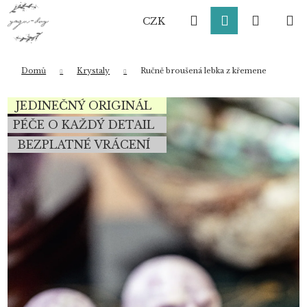
K
Přejít
Hledat
Přihlášení
Nákup
M
na
o
CZK
obsah
Zpět
Zpět
š
í
košík
k
Domů
Krystaly
Ručně broušená lebka z křemene
Co potřebujete najít?
JEDINEČNÝ ORIGINÁL
PÉČE O KAŽDÝ DETAIL
BEZPLATNÉ VRÁCENÍ
HLEDAT
Doporučujeme