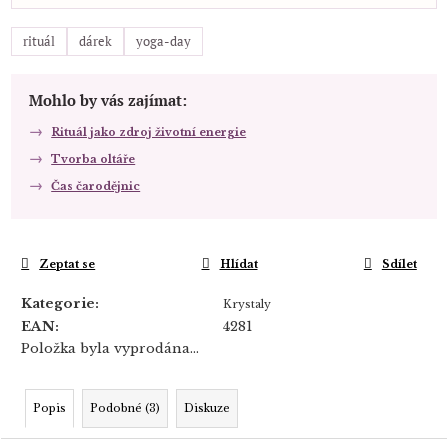
rituál
dárek
yoga-day
Mohlo by vás zajímat:
Rituál jako zdroj životní energie
Tvorba oltáře
Čas čarodějnic
Zeptat se
Hlídat
Sdílet
Kategorie
:
Krystaly
EAN
:
4281
Položka byla vyprodána…
Popis
Podobné (3)
Diskuze