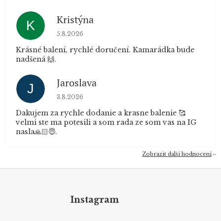
Kristýna
K
Hodnocení obchodu je 5 z 5 hvězdiček.
5.8.2026
Krásné balení, rychlé doručení. Kamarádka bude
nadšená 🙌.
Jaroslava
J
Hodnocení obchodu je 5 z 5 hvězdiček.
3.8.2026
Dakujem za rychle dodanie a krasne balenie 🥰
velmi ste ma potesili a som rada ze som vas na IG
nasla🙏🏻😇.
Zobrazit další hodnocení
Z
á
p
Instagram
a