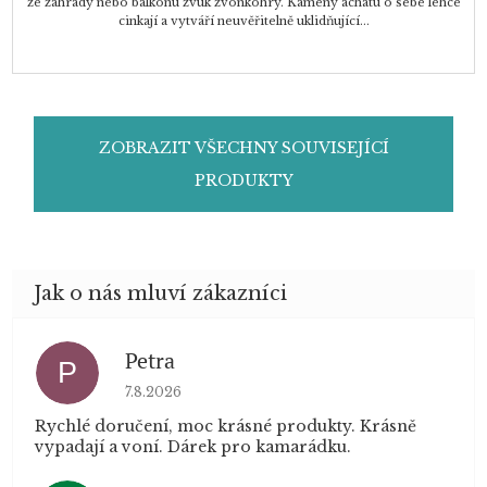
ze zahrady nebo balkonu zvuk zvonkohry. Kameny achátu o sebe lehce
cinkají a vytváří neuvěřitelně uklidňující...
ZOBRAZIT VŠECHNY SOUVISEJÍCÍ
PRODUKTY
Petra
P
Hodnocení obchodu je 5 z 5 hvězdiček.
7.8.2026
Rychlé doručení, moc krásné produkty. Krásně
vypadají a voní. Dárek pro kamarádku.