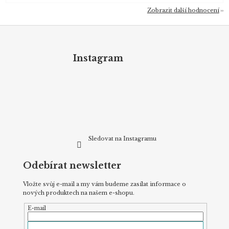
Zobrazit další hodnocení
Z
á
p
Instagram
a
t
í
Sledovat na Instagramu
Odebírat newsletter
Vložte svůj e-mail a my vám budeme zasílat informace o
nových produktech na našem e-shopu.
E-mail