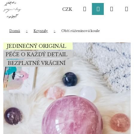
K
Přejít
Hledat
Přihlášení
Nákup
M
na
o
CZK
obsah
Zpět
Zpět
š
í
košík
k
Domů
Krystaly
Obří růženínová koule
Co potřebujete najít?
JEDINEČNÝ ORIGINÁL
PÉČE O KAŽDÝ DETAIL
BEZPLATNÉ VRÁCENÍ
HLEDAT
Doporučujeme