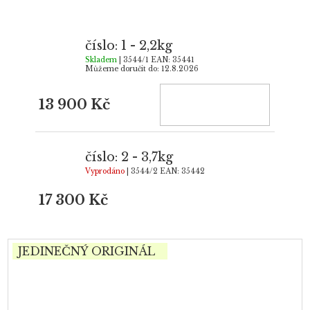
číslo: 1 - 2,2kg
Skladem
| 3544/1
EAN:
35441
Můžeme doručit do:
12.8.2026
13 900 Kč
číslo: 2 - 3,7kg
Vyprodáno
| 3544/2
EAN:
35442
17 300 Kč
JEDINEČNÝ ORIGINÁL