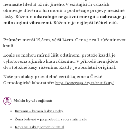
nemusíte hledat už nic jiného. V existujících vztazích
obnovuje důvěru a harmonii a podněcuje projevy nezištné
lásky. Růženín
odstraňuje negativní energii a nahrazuje ji
milostnými vibracemi.
Růženín je nejlepší
léčitel citů.
Průměr:
menší 12,5cm, větší 14cm. Cena je za 1 růženínovou
kouli.
Koule se mohou mírně lišit odstínem, protože každá je
vyhotovena z jiného kusu růženínu. V přírodě nenajdete
dva totožné kusy růženínu. Každý je absolutní originál.
Naše produkty pravidelně certifikujeme u České
Gemologické laboratoře:
https://www.yoga-day.cz/certifikaty/
Mohlo by vás zajímat:
Růženín – kámen lásky a něhy
Žena bohyně – jak probudit svou vnitřní sílu
Když se láska promění v rituál