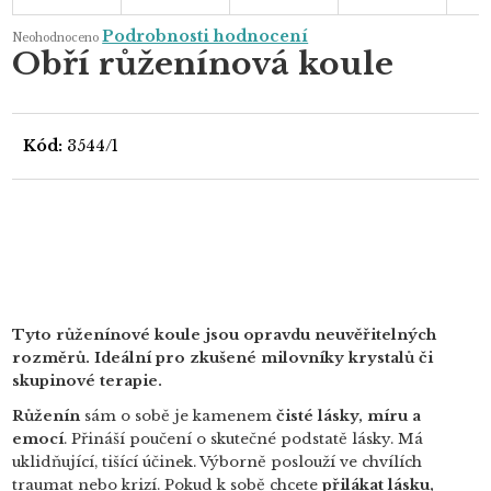
Průměrné
Podrobnosti hodnocení
Neohodnoceno
hodnocení
Obří růženínová koule
produktu
je
0,0
z
5
hvězdiček.
Kód:
3544/1
Tyto růženínové koule jsou opravdu neuvěřitelných
rozměrů. Ideální pro zkušené milovníky krystalů či
skupinové terapie.
Růženín
sám o sobě je kamenem
čisté lásky, míru a
emocí
. Přináší poučení o skutečné podstatě lásky. Má
uklidňující, tišící účinek. Výborně poslouží ve chvílích
traumat nebo krizí. Pokud k sobě chcete
přilákat lásku,