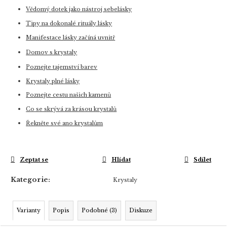
Vědomý dotek jako nástroj sebelásky
Tipy na dokonalé rituály lásky
Manifestace lásky začíná uvnitř
Domov s krystaly
Poznejte tajemství barev
Krystaly plné lásky
Poznejte cestu našich kamenů
Co se skrývá za krásou krystalů
Řekněte své ano krystalům
Zeptat se
Hlídat
Sdílet
Kategorie
:
Krystaly
Varianty
Popis
Podobné (3)
Diskuze