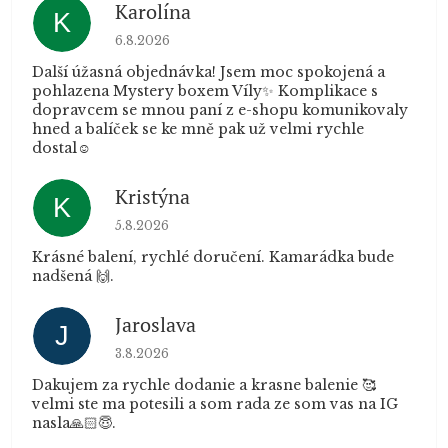
Karolína
K
Hodnocení obchodu je 5 z 5 hvězdiček.
6.8.2026
Další úžasná objednávka! Jsem moc spokojená a
pohlazena Mystery boxem Víly✨ Komplikace s
dopravcem se mnou paní z e-shopu komunikovaly
hned a balíček se ke mně pak už velmi rychle
dostal☺️
Kristýna
K
Hodnocení obchodu je 5 z 5 hvězdiček.
5.8.2026
Krásné balení, rychlé doručení. Kamarádka bude
nadšená 🙌.
Jaroslava
J
Hodnocení obchodu je 5 z 5 hvězdiček.
3.8.2026
Dakujem za rychle dodanie a krasne balenie 🥰
velmi ste ma potesili a som rada ze som vas na IG
nasla🙏🏻😇.