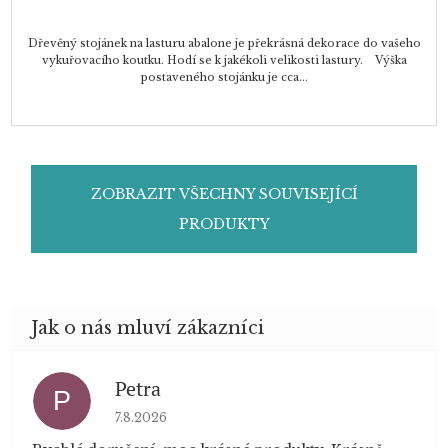
Dřevěný stojánek na lasturu abalone je překrásná dekorace do vašeho
vykuřovacího koutku. Hodí se k jakékoli velikosti lastury. Výška
postaveného stojánku je cca...
ZOBRAZIT VŠECHNY SOUVISEJÍCÍ
PRODUKTY
Petra
P
Hodnocení obchodu je 5 z 5 hvězdiček.
7.8.2026