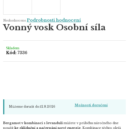
Průměrné
Podrobnosti hodnocení
Neohodnoceno
hodnocení
Vonný vosk Osobní síla
produktu
je
0,0
z
5
hvězdiček.
Skladem
Kód:
7336
Možnosti doručení
Můžeme doručit do:
12.8.2026
Bergamot v kombinaci s levandulí
můžete v průběhu náročného dne
použít
ke zklidnění a načerpání nové energie
. Kombinace těchto olejů