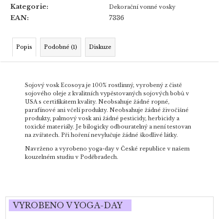
Kategorie
:
Dekorační vonné vosky
EAN
:
7336
Popis
Podobné (1)
Diskuze
Sojový vosk Ecosoya je 100% rostlinný, vyrobený z čistě
sojového oleje z kvalitních vypěstovaných sojových bobů v
USA s certifikátem kvality. Neobsahuje žádné ropné,
parafínové ani včelí produkty. Neobsahuje žádné živočišné
produkty, palmový vosk ani žádné pesticidy, herbicidy a
toxické materiály. Je bilogicky odbouratelný a není testovan
na zvířatech. Při hoření nevylučuje žádné škodlivé látky.
Navrženo a vyrobeno yoga-day v České republice v našem
kouzelném studiu v Poděbradech.
VYROBENO V YOGA-DAY