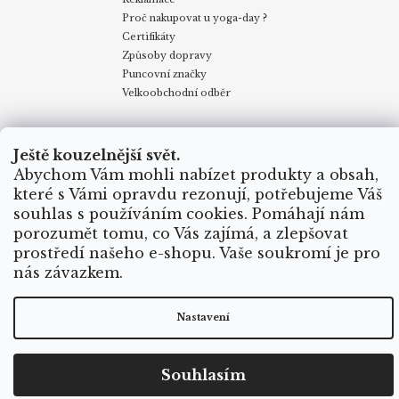
Proč nakupovat u yoga-day ?
Certifikáty
Způsoby dopravy
Puncovní značky
Velkoobchodní odběr
Obchodní podmínky
Kontakty
My v Yoga Day
Blog
Ještě kouzelnější svět.
Reklamace
Proč nakupovat u yoga-day.cz
Certifikáty
Abychom Vám mohli nabízet produkty a obsah,
Způsoby dopravy
které s Vámi opravdu rezonují, potřebujeme Váš
souhlas s používáním cookies. Pomáhají nám
porozumět tomu, co Vás zajímá, a zlepšovat
Vytvořil Shoptet
prostředí našeho e-shopu. Vaše soukromí je pro
Copyright 2026
Yoga Day
. Všechna práva vyhrazena.
nás závazkem.
Nastavení
Souhlasím