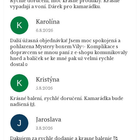
Rychlé doručení, moc krásné produkty. Krásně
vypadají a voní. Dárek pro kamarádku.
Karolína
K
Hodnocení obchodu je 5 z 5 hvězdiček.
6.8.2026
Další úžasná objednávka! Jsem moc spokojená a
pohlazena Mystery boxem Víly✨ Komplikace s
dopravcem se mnou paní z e-shopu komunikovaly
hned a balíček se ke mně pak už velmi rychle
dostal☺️
Kristýna
K
Hodnocení obchodu je 5 z 5 hvězdiček.
5.8.2026
Krásné balení, rychlé doručení. Kamarádka bude
nadšená 🙌.
Jaroslava
J
Hodnocení obchodu je 5 z 5 hvězdiček.
3.8.2026
Dakujem za rychle dodanie a krasne balenie 🥰