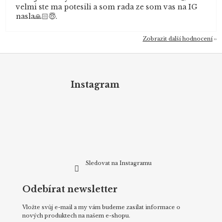
velmi ste ma potesili a som rada ze som vas na IG
nasla🙏🏻😇.
Zobrazit další hodnocení
Z
á
p
Instagram
a
t
í
Sledovat na Instagramu
Odebírat newsletter
Vložte svůj e-mail a my vám budeme zasílat informace o
nových produktech na našem e-shopu.