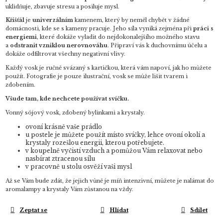
uklidňuje, zbavuje stresu a posiluje mysl.
Křišťál
je
univerzálním
kamenem, který by neměl chybět v žádné
domácnosti, kde se s kameny pracuje. Jeho síla vyniká zejména při
práci s
energiemi
, které dokáže vyladit do nejdokonalejšího možného stavu
a
odstranit vzniklou nerovnováhu
. Připraví vás k duchovnímu účelu a
dokáže odfiltrovat všechny negativní vlivy.
Každý vosk je ručně svázaný s kartičkou, která vám napoví, jak ho můžete
použít. Fotografie je pouze ilustrační, vosk se může lišit tvarem i
zdobením.
Všude tam, kde nechcete používat svíčku.
Vonný sójový vosk, zdobený bylinkami a krystaly.
ovoní krásně vaše prádlo
u postele je můžete použít místo svíčky, lehce ovoní okolí a
krystaly rozešlou energii, kterou potřebujete.
v koupelně vyčistí vzduch a pomůžou Vám relaxovat nebo
nasbírat ztracenou sílu
v pracovně u stolu osvěží vaši mysl
Až se Vám bude zdát, že jejich vůně je míň intenzivní, můžete je nalámat do
aromalampy a krystaly Vám zůstanou na vždy.
Zeptat se
Hlídat
Sdílet