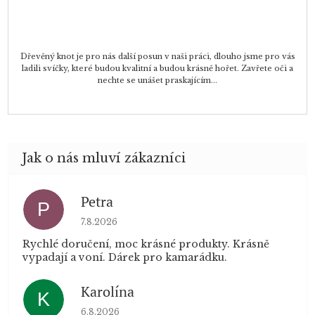
Dřevěný knot je pro nás další posun v naši práci, dlouho jsme pro vás
ladili svíčky, které budou kvalitní a budou krásně hořet. Zavřete oči a
nechte se unášet praskajícím...
Petra
P
Hodnocení obchodu je 5 z 5 hvězdiček.
7.8.2026
Rychlé doručení, moc krásné produkty. Krásně
vypadají a voní. Dárek pro kamarádku.
Karolína
K
Hodnocení obchodu je 5 z 5 hvězdiček.
6.8.2026