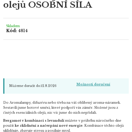
olejů OSOBNÍ SÍLA
0,0
z
5
hvězdiček.
Skladem
Kód:
4814
Možnosti doručení
Můžeme doručit do:
12.8.2026
Do Aromalampy, difuzéru nebo třeba na váš oblíbený aroma-náramek.
Sestavili jsme hotové směsi, které podpoří vás záměr. Složené jsou z
čistých esenciálních olejů, nic víc jsme do nich nepřidali.
Bergamot v kombinaci s levandulí
můžete v průběhu náročného dne
použít
ke zklidnění a načerpání nové energie
. Kombinace těchto olejů
uklidňuje, zbavuje stresu a posiluje mysl.