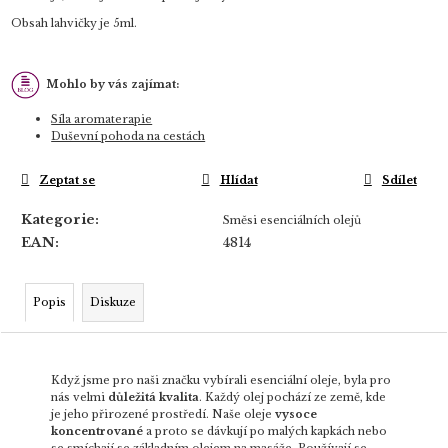
Obsah lahvičky je 5ml.
Mohlo by vás zajímat:
Síla aromaterapie
Duševní pohoda na cestách
Zeptat se
Hlídat
Sdílet
Kategorie
:
Směsi esenciálních olejů
EAN
:
4814
Popis
Diskuze
Když jsme pro naši značku vybírali esenciální oleje, byla pro
nás velmi
důležitá kvalita
. Každý olej pochází ze země, kde
je jeho přirozené prostředí. Naše oleje
vysoce
koncentrované
a proto se dávkují po malých kapkách nebo