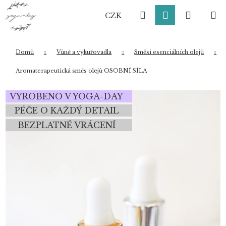
K
Přejít
Hledat
Přihlášení
Nákup
M
na
o
CZK
obsah
Zpět
Zpět
š
í
košík
k
Domů
Vůně a vykuřovadla
Směsi esenciálních olejů
Co potřebujete najít?
Aromaterapeutická směs olejů OSOBNÍ SÍLA
VYROBENO V YOGA-DAY
HLEDAT
PÉČE O KAŽDÝ DETAIL
BEZPLATNÉ VRÁCENÍ
Doporučujeme