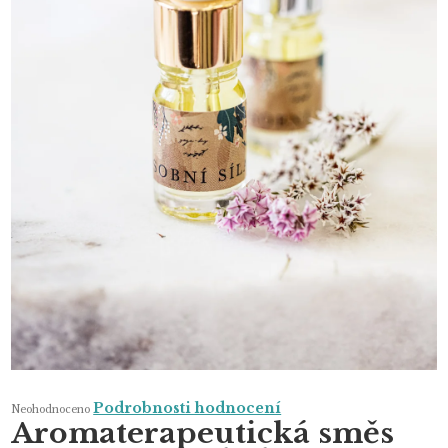
Průměrné
Podrobnosti hodnocení
Neohodnoceno
hodnocení
Aromaterapeutická směs
produktu
je