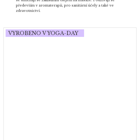
se smíchají se základním olejem na masáže. Používají se
především v aromaterapii, pro sanitární účely a také ve
zdravotnictví.
VYROBENO V YOGA-DAY