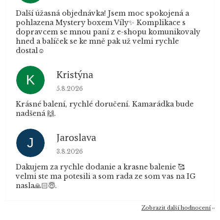
Další úžasná objednávka! Jsem moc spokojená a
pohlazena Mystery boxem Víly✨ Komplikace s
dopravcem se mnou paní z e-shopu komunikovaly
hned a balíček se ke mně pak už velmi rychle
dostal☺️
Kristýna
K
Hodnocení obchodu je 5 z 5 hvězdiček.
5.8.2026
Krásné balení, rychlé doručení. Kamarádka bude
nadšená 🙌.
Jaroslava
J
Hodnocení obchodu je 5 z 5 hvězdiček.
3.8.2026
Dakujem za rychle dodanie a krasne balenie 🥰
velmi ste ma potesili a som rada ze som vas na IG
nasla🙏🏻😇.
Zobrazit další hodnocení