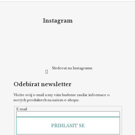
Z
á
p
Instagram
a
t
í
Sledovat na Instagramu
Odebírat newsletter
Vložte svůj e-mail a my vám budeme zasílat informace o
nových produktech na našem e-shopu.
E-mail
PŘIHLÁSIT SE