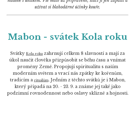
nádobě s uhlíkem. Vše máte už připravené, stačí ji jen zapálit a
užívat si blahodárné účinky kouře.
Mabon - svátek Kola roku
Svátky
zahrnují celkem 8 slavností a mají za
Kola roku
úkol naučit člověka přizpůsobit se běhu času a vnímat
proměny Země. Propojují spiritualitu s naším
moderním světem a vrací nás zpátky ke kořenům,
tradicím a
. Jedním z těchto svátků je i Mabon,
rituálům
který připadá na 20. - 23. 9. a známe jej také jako
podzimní rovnodennost nebo oslavy sklizně a hojnosti.