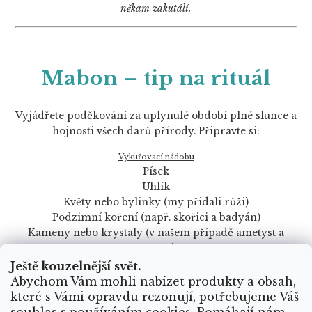
někam zakutálí.
Mabon – tip na rituál
Vyjádřete poděkování za uplynulé období plné slunce a
hojnosti všech darů přírody. Připravte si:
Vykuřovací nádobu
Písek
Uhlík
Květy nebo bylinky (my přidali růži)
Podzimní koření (např. skořici a badyán)
Kameny nebo krystaly (v našem případě ametyst a
)
turmalín
Ještě kouzelnější svět.
Vyhraďte si čas jen pro sebe a v klidu si připravte vše
Abychom Vám mohli nabízet produkty a obsah,
potřebné. Najděte si vhodné místo ideálně venku pro
které s Vámi opravdu rezonují, potřebujeme Váš
větší spojení se zemí a začněte rozmísťovat vhodné