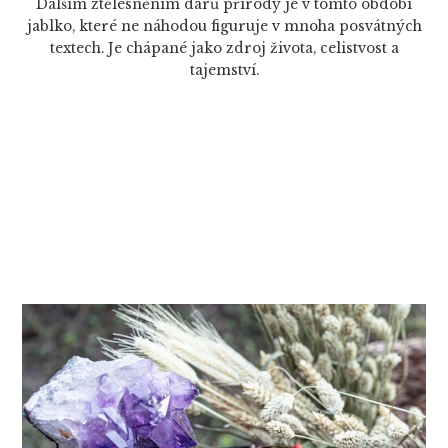
Dalším ztělesněním darů přírody je v tomto období
jablko, které ne náhodou figuruje v mnoha posvátných
textech. Je chápané jako zdroj života, celistvost a
tajemství.