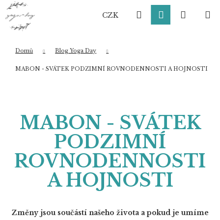
K
Přejít
Hledat
Přihlášení
Nákup
M
na
o
CZK
obsah
Zpět
Zpět
š
í
košík
k
Domů
Blog Yoga Day
Co potřebujete najít?
MABON - SVÁTEK PODZIMNÍ ROVNODENNOSTI A HOJNOSTI
HLEDAT
MABON - SVÁTEK
PODZIMNÍ
Doporučujeme
ROVNODENNOSTI
A HOJNOSTI
Změny jsou součástí našeho života a pokud je umíme