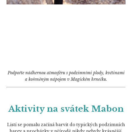
Podpořte nádhernou atmosféru s podzimními plody, květinami
a kořeněným nápojem v Magickém hrnečku.
Aktivity na svátek Mabon
Listí se pomalu začíná barvit do typických podzimních
barev a procházky v přírodě nikdy nebyly krásnější.