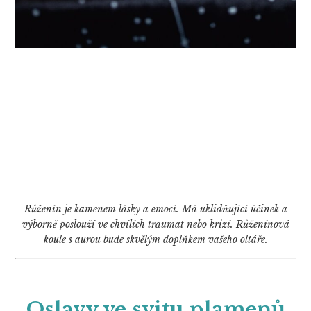
Růženín je kamenem lásky a emocí. Má uklidňující účinek a
výborně poslouží ve chvílích traumat nebo krizí. Růženínová
koule s aurou bude skvělým doplňkem vašeho oltáře.
Oslavy ve svitu plamenů