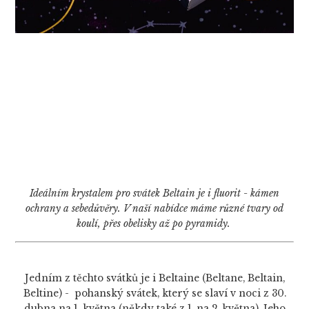
Ideálním krystalem pro svátek Beltain je i fluorit - kámen
ochrany a sebedůvěry. V naší nabídce máme různé tvary od
koulí, přes obelisky až po pyramidy.
Jedním z těchto svátků je i Beltaine (Beltane, Beltain,
Beltine) - pohanský svátek, který se slaví v noci z 30.
dubna na 1. května (někdy také z 1. na 2. května). Jeho