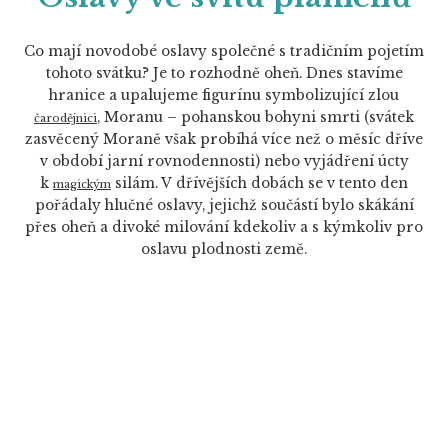
Co mají novodobé oslavy společné s tradičním pojetím
tohoto svátku? Je to rozhodně oheň. Dnes stavíme
hranice a upalujeme figurínu symbolizující zlou
, Moranu – pohanskou bohyni smrti (svátek
čarodějnici
zasvěcený Moraně však probíhá více než o měsíc dříve
v období jarní rovnodennosti) nebo vyjádření úcty
k
silám. V dřívějších dobách se v tento den
magickým
pořádaly hlučné oslavy, jejichž součástí bylo skákání
přes oheň a divoké milování kdekoliv a s kýmkoliv pro
oslavu plodnosti země.