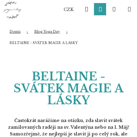
K
Přejít
Hledat
Přihlášení
Nákup
M
na
o
CZK
obsah
Zpět
Zpět
š
í
košík
k
Domů
Blog Yoga Day
Co potřebujete najít?
BELTAINE - SVÁTEK MAGIE A LÁSKY
HLEDAT
BELTAINE -
SVÁTEK MAGIE A
Doporučujeme
LÁSKY
Častokrát narážíme na otázku, zda slavit svátek
zamilovaných raději na sv. Valentýna nebo na 1. Máj?
Samozřejmě, že nejlepší je slavit ji po celý rok, ale