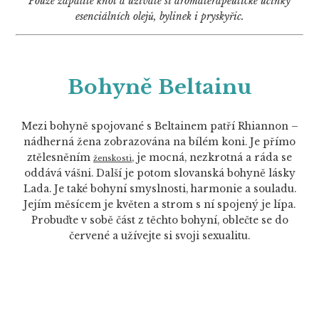
Pouze zapálíte knot a užíváte si aromaterapeutické účinky
esenciálních olejů, bylinek i pryskyřic.
Bohyně Beltainu
Mezi bohyně spojované s Beltainem patří Rhiannon –
nádherná žena zobrazována na bílém koni. Je přímo
ztělesněním
, je mocná, nezkrotná a ráda se
ženskosti
oddává vášni. Další je potom slovanská bohyně lásky
Lada. Je také bohyní smyslnosti, harmonie a souladu.
Jejím měsícem je květen a strom s ní spojený je lípa.
Probuďte v sobě část z těchto bohyní, oblečte se do
červené a užívejte si svoji sexualitu.