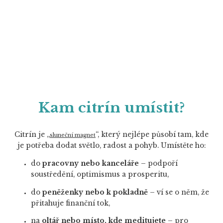
Kam citrín umístit?
Citrín je „
“, který nejlépe působí tam, kde
sluneční magnet
je potřeba dodat světlo, radost a pohyb. Umístěte ho:
do
pracovny nebo kanceláře
– podpoří
soustředění, optimismus a prosperitu,
do
peněženky nebo k pokladně
– ví se o něm, že
přitahuje finanční tok,
na
oltář nebo místo, kde meditujete
– pro