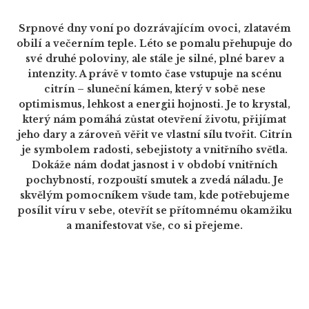
Srpnové dny voní po dozrávajícím ovoci, zlatavém
obilí a večerním teple. Léto se pomalu přehupuje do
své druhé poloviny, ale stále je silné, plné barev a
intenzity. A právě v tomto čase vstupuje na scénu
citrín – sluneční kámen, který v sobě nese
optimismus, lehkost a energii hojnosti. Je to krystal,
který nám pomáhá zůstat otevření životu, přijímat
jeho dary a zároveň věřit ve vlastní sílu tvořit. Citrín
je symbolem radosti, sebejistoty a vnitřního světla.
Dokáže nám dodat jasnost i v období vnitřních
pochybností, rozpouští smutek a zvedá náladu. Je
skvělým pomocníkem všude tam, kde potřebujeme
posílit víru v sebe, otevřít se přítomnému okamžiku
a manifestovat vše, co si přejeme.