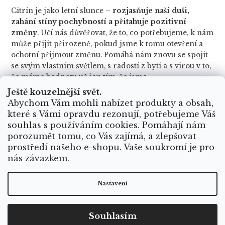
Citrín je jako letní slunce –
rozjasňuje naši duši,
zahání stíny pochybností a přitahuje pozitivní
změny
. Učí nás důvěřovat, že to, co potřebujeme, k nám
může přijít přirozeně, pokud jsme k tomu otevření a
ochotní přijmout změnu. Pomáhá nám znovu se spojit
se svým vlastním světlem, s radostí z bytí a s vírou v to,
že máme hodnotu už jen tím, že jsme.
Ještě kouzelnější svět.
Abychom Vám mohli nabízet produkty a obsah,
Je to kámen
tvořivosti, vděčnosti a prosperity
–
které s Vámi opravdu rezonují, potřebujeme Váš
skvělý společník nejen pro srpen, ale i pro všechna
souhlas s používáním cookies. Pomáhají nám
období, kdy chceme žít naplno, s úsměvem a bez
porozumět tomu, co Vás zajímá, a zlepšovat
strachu z vlastní záře. Vnímejte ho jako ztělesněné
prostředí našeho e-shopu. Vaše soukromí je pro
slunce, které vám bude zářit na cestu.
nás závazkem.
Nastavení
Souhlasím