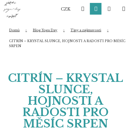
K
Přejít
Hledat
Přihlášení
Nákup
M
na
o
CZK
obsah
Zpět
Zpět
š
í
košík
k
Domů
Blog Yoga Day
Tipy a zajímavosti
Co potřebujete najít?
CITRÍN – KRYSTAL SLUNCE, HOJNOSTI A RADOSTI PRO MĚSÍC
SRPEN
HLEDAT
CITRÍN – KRYSTAL
SLUNCE,
Doporučujeme
HOJNOSTI A
RADOSTI PRO
MĚSÍC SRPEN