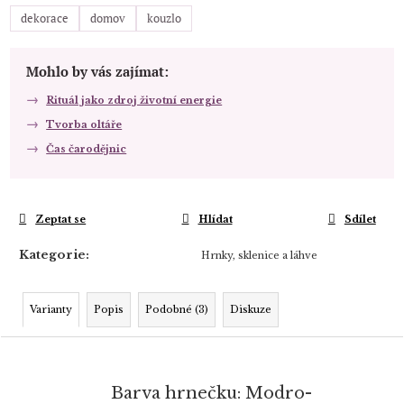
dekorace
domov
kouzlo
Mohlo by vás zajímat:
Rituál jako zdroj životní energie
Tvorba oltáře
Čas čarodějnic
Zeptat se
Hlídat
Sdílet
Kategorie
:
Hrnky, sklenice a láhve
Varianty
Popis
Podobné (3)
Diskuze
Barva hrnečku: Modro-