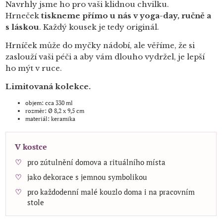
Navrhly jsme ho pro vaši klidnou chvilku.
Hrneček
tiskneme přímo u nás v yoga-day, ručně a
s láskou
. Každý kousek je tedy originál.
Hrníček může do myčky nádobí, ale věříme, že si
zaslouží vaši péči a aby vám dlouho vydržel, je lepší
ho mýt v ruce.
Limitovaná kolekce.
objem: cca 330 ml
rozměr: Ø 8,2 x 9,5 cm
materiál: keramika
V kostce
pro zútulnění domova a rituálního místa
jako dekorace s jemnou symbolikou
pro každodenní malé kouzlo doma i na pracovním
stole