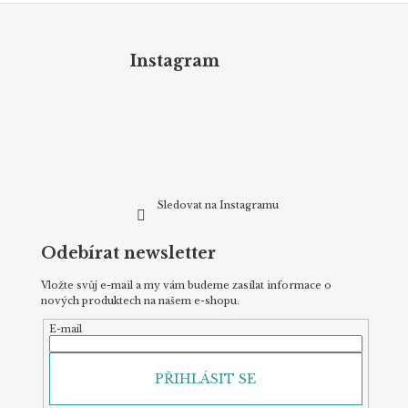
Z
á
p
Instagram
a
t
í
Sledovat na Instagramu
Odebírat newsletter
Vložte svůj e-mail a my vám budeme zasílat informace o
nových produktech na našem e-shopu.
E-mail
PŘIHLÁSIT SE