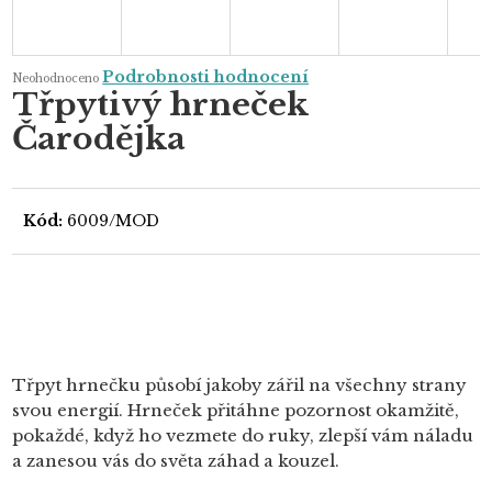
Průměrné
Podrobnosti hodnocení
Neohodnoceno
hodnocení
Třpytivý hrneček
produktu
je
Čarodějka
0,0
z
5
hvězdiček.
Kód:
6009/MOD
Třpyt hrnečku působí jakoby zářil na všechny strany
svou energií. Hrneček přitáhne pozornost okamžitě,
pokaždé, když ho vezmete do ruky, zlepší vám náladu
a zanesou vás do světa záhad a kouzel.