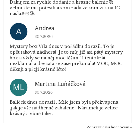
Dakujem za rychle dodanie a krasne balenie 🥰
velmi ste ma potesili a som rada ze som vas na IG
nasla🙏🏻😇.
Andrea
A
Hodnocení obchodu je 5 z 5 hvězdiček.
30.7.2026
Mystery box Víla dnes v pořádku dorazil. To je
opět taková nádhera!! Je to můj již asi pátý mystery
box a vždy se na něj moc těším!! I tentokrát
nezklamal a děvčata se zase překonala! MOC, MOC
děkuji a přeji krásné léto!
Martina Luňáčková
ML
Hodnocení obchodu je 5 z 5 hvězdiček.
30.7.2026
Balíček dnes dorazil . Mile jsem byla překvapena
,jak je vše nádherně zabalené . Náramek je velice
krásný a vůně také .
Zobrazit další hodnocení