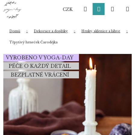
K
Přejít
Hledat
Přihlášení
Nákup
M
na
o
CZK
obsah
Zpět
Zpět
š
í
košík
k
Domů
Dekorace a doplňky
Hrnky, sklenice a láhve
Co potřebujete najít?
Třpytivý hrneček Čarodějka
VYROBENO V YOGA-DAY
HLEDAT
PÉČE O KAŽDÝ DETAIL
BEZPLATNÉ VRÁCENÍ
Doporučujeme