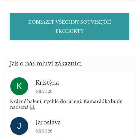
ZOBRAZIT VŠECHNY SOUVISEJÍCÍ
PRODUKTY
Kristýna
K
Hodnocení obchodu je 5 z 5 hvězdiček.
5.8.2026
Krásné balení, rychlé doručení. Kamarádka bude
nadšená 🙌.
Jaroslava
J
Hodnocení obchodu je 5 z 5 hvězdiček.
3.8.2026