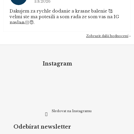
3.8.2026
Dakujem za rychle dodanie a krasne balenie 🥰
velmi ste ma potesili a som rada ze som vas na IG
nasla🙏🏻😇.
Zobrazit další hodnocení
Z
á
p
Instagram
a
t
í
Sledovat na Instagramu
Odebírat newsletter