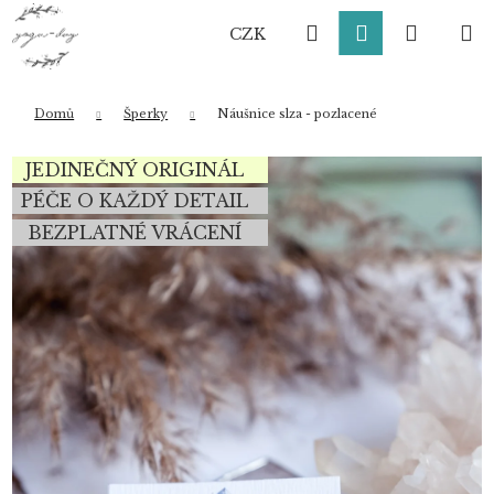
K
Přejít
Hledat
Přihlášení
Nákup
M
na
o
CZK
obsah
Zpět
Zpět
š
í
košík
k
Domů
Šperky
Náušnice slza - pozlacené
Co potřebujete najít?
JEDINEČNÝ ORIGINÁL
PÉČE O KAŽDÝ DETAIL
BEZPLATNÉ VRÁCENÍ
HLEDAT
Doporučujeme