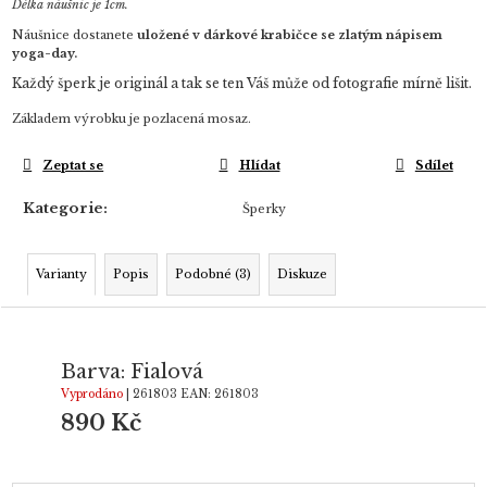
Délka náušnic je 1cm.
Náušnice dostanete
uložené v dárkové krabičce se zlatým nápisem
yoga-day.
Každý šperk je originál a tak se ten Váš může od fotografie mírně lišit.
Základem výrobku je pozlacená mosaz.
Zeptat se
Hlídat
Sdílet
Kategorie
:
Šperky
Varianty
Popis
Podobné (3)
Diskuze
Barva: Fialová
Vyprodáno
| 261803
EAN:
261803
890 Kč