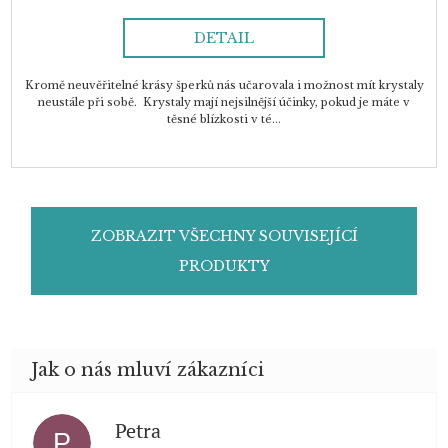
DETAIL
Kromě neuvěřitelné krásy šperků nás učarovala i možnost mít krystaly
neustále při sobě. Krystaly mají nejsilnější účinky, pokud je máte v
těsné blízkosti v té...
ZOBRAZIT VŠECHNY SOUVISEJÍCÍ
PRODUKTY
Petra
P