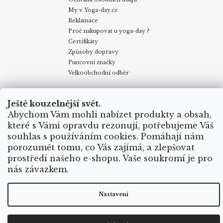
My v Yoga-day.cz
Reklamace
Proč nakupovat u yoga-day ?
Certifikáty
Způsoby dopravy
Puncovní značky
Velkoobchodní odběr
Ještě kouzelnější svět.
Obchodní podmínky
Kontakty
My v Yoga Day
Blog
Reklamace
Proč nakupovat u yoga-day.cz
Certifikáty
Abychom Vám mohli nabízet produkty a obsah,
Způsoby dopravy
které s Vámi opravdu rezonují, potřebujeme Váš
souhlas s používáním cookies. Pomáhají nám
porozumět tomu, co Vás zajímá, a zlepšovat
Vytvořil Shoptet
prostředí našeho e-shopu. Vaše soukromí je pro
nás závazkem.
Copyright 2026
Yoga Day
. Všechna práva vyhrazena.
Nastavení