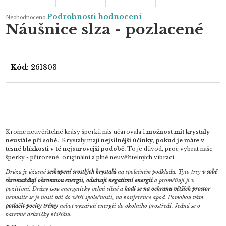
Průměrné
Podrobnosti hodnocení
Neohodnoceno
hodnocení
Náušnice slza - pozlacené
produktu
je
0,0
z
5
hvězdiček.
Kód:
261803
Kromě neuvěřitelné krásy šperků nás učarovala i
možnost mít krystaly
neustále při sobě.
Krystaly mají
nejsilnější účinky
,
pokud je máte v
těsné blízkosti v té nejsurovější podobě.
To je důvod, proč vybrat naše
šperky - přirozené, originální a plné neuvěřitelných vibrací.
Drúza je úžasné
seskupení srostlých krystalů
na společném podkladu. Tyto trsy
v sobě
shromažďují ohromnou energii, odsávají negativní energii
a proměňují ji v
pozitivní.
Drúzy jsou energeticky velmi silné a
hodí se na ochranu větších prostor
-
nemusíte se je nosit bát do větší společnosti, na konference apod. Pomohou vám
potlačit pocity trémy
neboť vyzařují energii do okolního prostředí. Jedná se o
barevné drúzičky křišťálu.