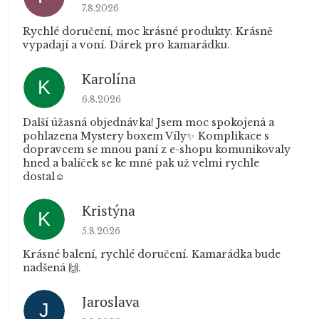
Hodnocení obchodu je 5 z 5 hvězdiček.
7.8.2026
Rychlé doručení, moc krásné produkty. Krásně
vypadají a voní. Dárek pro kamarádku.
Karolína
K
Hodnocení obchodu je 5 z 5 hvězdiček.
6.8.2026
Další úžasná objednávka! Jsem moc spokojená a
pohlazena Mystery boxem Víly✨ Komplikace s
dopravcem se mnou paní z e-shopu komunikovaly
hned a balíček se ke mně pak už velmi rychle
dostal☺️
Kristýna
K
Hodnocení obchodu je 5 z 5 hvězdiček.
5.8.2026
Krásné balení, rychlé doručení. Kamarádka bude
nadšená 🙌.
Jaroslava
J
Hodnocení obchodu je 5 z 5 hvězdiček.