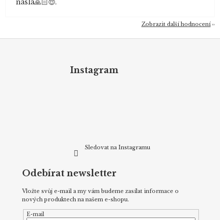
nasla🙏🏻😇.
Zobrazit další hodnocení
Z
á
p
Instagram
a
t
í
Sledovat na Instagramu
Odebírat newsletter
Vložte svůj e-mail a my vám budeme zasílat informace o
nových produktech na našem e-shopu.
E-mail