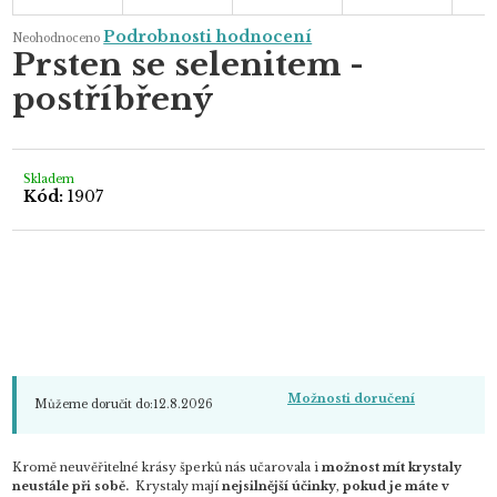
Průměrné
Podrobnosti hodnocení
Neohodnoceno
hodnocení
Prsten se selenitem -
produktu
je
postříbřený
0,0
z
5
hvězdiček.
Skladem
Kód:
1907
Možnosti doručení
Můžeme doručit do:
12.8.2026
Kromě neuvěřitelné krásy šperků nás učarovala i
možnost mít krystaly
neustále při sobě.
Krystaly mají
nejsilnější účinky
,
pokud je máte v