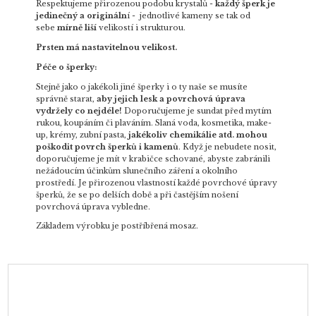
Respektujeme přirozenou podobu krystalů -
každý šperk
je
jedinečný a origináln
í - jednotlivé kameny se tak od
sebe
mírně liší
velikostí i strukturou.
Prsten má nastavitelnou velikost.
Péče o šperky:
Stejně jako o jakékoli jiné šperky i o ty naše se musíte
správně starat,
aby jejich lesk a povrchová úprava
vydržely co nejdéle!
Doporučujeme je sundat před mytím
rukou, koupáním či plaváním. Slaná voda, kosmetika, make-
up, krémy, zubní pasta,
jakékoliv chemikálie atd. mohou
poškodit povrch šperků i kamenů
. Když je nebudete nosit,
doporučujeme je mít v krabičce schované, abyste zabránili
nežádoucím účinkům slunečního záření a okolního
prostředí. Je přirozenou vlastností každé povrchové úpravy
šperků, že se po delších době a při častějším nošení
povrchová úprava vybledne.
Základem výrobku je postříbřená mosaz.