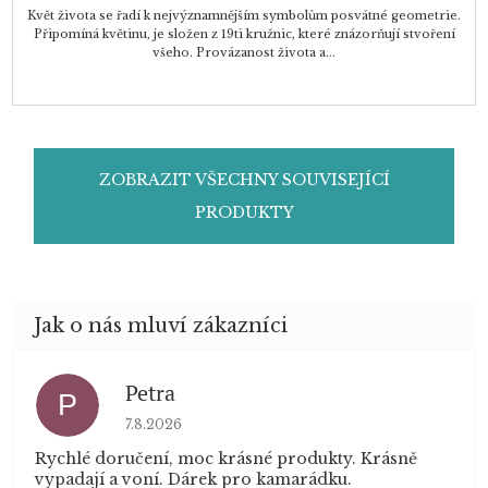
Květ života se řadí k nejvýznamnějším symbolům posvátné geometrie.
Připomíná květinu, je složen z 19ti kružnic, které znázorňují stvoření
všeho. Provázanost života a...
ZOBRAZIT VŠECHNY SOUVISEJÍCÍ
PRODUKTY
Petra
P
Hodnocení obchodu je 5 z 5 hvězdiček.
7.8.2026
Rychlé doručení, moc krásné produkty. Krásně
vypadají a voní. Dárek pro kamarádku.