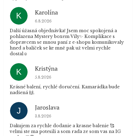
Karolína
K
Hodnocení obchodu je 5 z 5 hvězdiček.
6.8.2026
Další úžasná objednávka! Jsem moc spokojená a
pohlazena Mystery boxem Víly✨ Komplikace s
dopravcem se mnou paní z e-shopu komunikovaly
hned a balíček se ke mně pak už velmi rychle
dostal☺️
Kristýna
K
Hodnocení obchodu je 5 z 5 hvězdiček.
5.8.2026
Krásné balení, rychlé doručení. Kamarádka bude
nadšená 🙌.
Jaroslava
J
Hodnocení obchodu je 5 z 5 hvězdiček.
3.8.2026
Dakujem za rychle dodanie a krasne balenie 🥰
velmi ste ma potesili a som rada ze som vas na IG