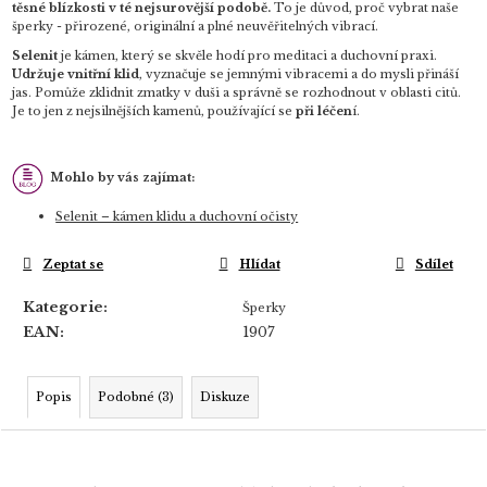
těsné blízkosti v té nejsurovější podobě.
To je důvod, proč vybrat naše
šperky - přirozené, originální a plné neuvěřitelných vibrací.
Selenit
je kámen, který se skvěle hodí pro meditaci a duchovní praxi.
Udržuje vnitřní klid
, vyznačuje se jemnými vibracemi a do mysli přináší
jas. Pomůže zklidnit zmatky v duši a správně se rozhodnout v oblasti citů.
Je to jen z nejsilnějších kamenů, používající se
při léčen
í.
Mohlo by vás zajímat:
Selenit – kámen klidu a duchovní očisty
Zeptat se
Hlídat
Sdílet
Kategorie
:
Šperky
EAN
:
1907
Popis
Podobné (3)
Diskuze