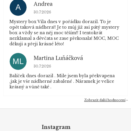
Andrea
A
Hodnocení obchodu je 5 z 5 hvězdiček.
30.7.2026
Mystery box Víla dnes v pořádku dorazil. To je
opět taková nádhera!! Je to můj již asi pátý mystery
box a vždy se na něj moc těším!! I tentokrát
nezklamal a děvčata se zase překonala! MOC, MOC
děkuji a přeji krásné léto!
Martina Luňáčková
ML
Hodnocení obchodu je 5 z 5 hvězdiček.
30.7.2026
Balíček dnes dorazil . Mile jsem byla překvapena
,jak je vše nádherně zabalené . Náramek je velice
krásný a vůně také .
Zobrazit další hodnocení
Z
á
p
Instagram