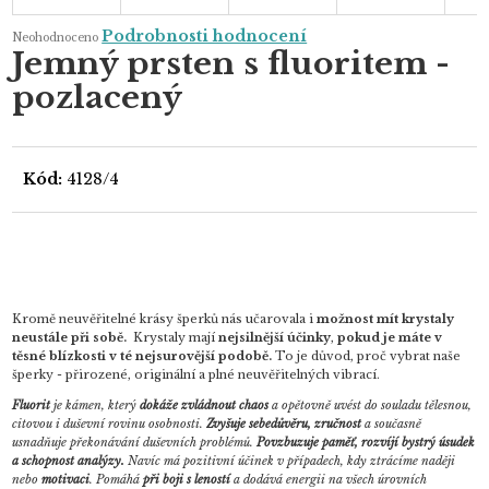
Průměrné
Podrobnosti hodnocení
Neohodnoceno
hodnocení
Jemný prsten s fluoritem -
produktu
je
pozlacený
0,0
z
5
hvězdiček.
Kód:
4128/4
Kromě neuvěřitelné krásy šperků nás učarovala i
možnost mít krystaly
neustále při sobě.
Krystaly mají
nejsilnější účinky
,
pokud je máte v
těsné blízkosti v té nejsurovější podobě.
To je důvod, proč vybrat naše
šperky - přirozené, originální a plné neuvěřitelných vibrací.
Fluorit
je kámen, který
dokáže zvládnout chaos
a opětovně uvést do souladu tělesnou,
citovou i duševní rovinu osobnosti.
Zvyšuje sebedůvěru, zručnost
a současně
usnadňuje překonávání duševních problémů.
Povzbuzuje paměť, rozvíjí bystrý úsudek
a schopnost analýzy.
Navíc má pozitivní účinek v případech, kdy ztrácíme naději
nebo
motivaci
. Pomáhá
při boji s leností
a dodává energii na všech úrovních