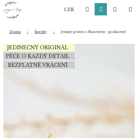
K
Přejít
Hledat
Přihlášení
Nákup
M
na
o
CZK
obsah
Zpět
Zpět
š
í
košík
k
Domů
Šperky
Jemný prsten s fluoritem - pozlacený
Co potřebujete najít?
JEDINEČNÝ ORIGINÁL
PÉČE O KAŽDÝ DETAIL
BEZPLATNÉ VRÁCENÍ
HLEDAT
Doporučujeme