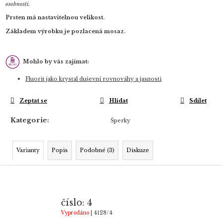
osobnosti.
Prsten má nastavitelnou velikost.
Základem výrobku je pozlacená mosaz.
Mohlo by vás zajímat:
Fluorit jako krystal duševní rovnováhy a jasnosti
Zeptat se
Hlídat
Sdílet
Kategorie
:
Šperky
Varianty
Popis
Podobné (3)
Diskuze
číslo: 4
Vyprodáno
| 4128/4