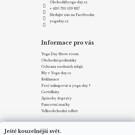
Obchod
@
yoga-day.cz
+ 420 730 139 827
Sledujte nás na Facebooku
yogaday.cz
Informace pro vás
Yoga Day Show room
Obchodní podmínky
Ochrana osobních údajů
My v Yoga-day.cz
Reklamace
Proč nakupovat u yoga-day ?
Certifikáty
Způsoby dopravy
Puncovní značky
Velkoobchodní odběr
Obchodní podmínky
Kontakty
My v Yoga Day
Blog
Ještě kouzelnější svět.
Reklamace
Proč nakupovat u yoga-day.cz
Certifikáty