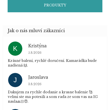
PRODUKTY
Kristýna
K
Hodnocení obchodu je 5 z 5 hvězdiček.
5.8.2026
Krásné balení, rychlé doručení. Kamarádka bude
nadšená 🙌.
Jaroslava
J
Hodnocení obchodu je 5 z 5 hvězdiček.
3.8.2026
Dakujem za rychle dodanie a krasne balenie 🥰
velmi ste ma potesili a som rada ze som vas na IG
nasla🙏🏻😇.