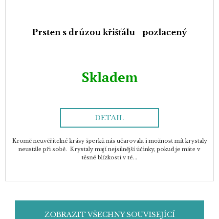
Prsten s drúzou křišťálu - pozlacený
Skladem
DETAIL
Kromě neuvěřitelné krásy šperků nás učarovala i možnost mít krystaly
neustále při sobě. Krystaly mají nejsilnější účinky, pokud je máte v
těsné blízkosti v té...
ZOBRAZIT VŠECHNY SOUVISEJÍCÍ