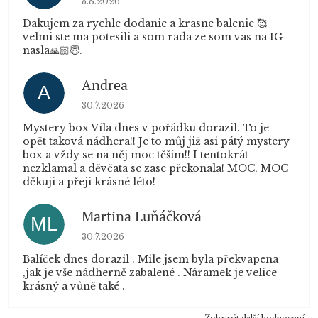
3.8.2026
Dakujem za rychle dodanie a krasne balenie 🥰
velmi ste ma potesili a som rada ze som vas na IG
nasla🙏🏻😇.
Andrea
A
Hodnocení obchodu je 5 z 5 hvězdiček.
30.7.2026
Mystery box Víla dnes v pořádku dorazil. To je
opět taková nádhera!! Je to můj již asi pátý mystery
box a vždy se na něj moc těším!! I tentokrát
nezklamal a děvčata se zase překonala! MOC, MOC
děkuji a přeji krásné léto!
Martina Luňáčková
ML
Hodnocení obchodu je 5 z 5 hvězdiček.
30.7.2026
Balíček dnes dorazil . Mile jsem byla překvapena
,jak je vše nádherně zabalené . Náramek je velice
krásný a vůně také .