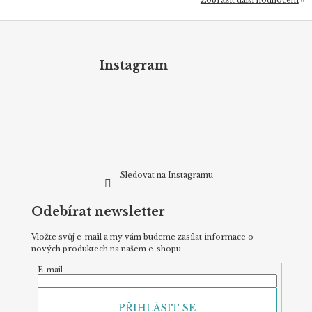
Zobrazit další hodnocení
Z
á
p
Instagram
a
t
í
Sledovat na Instagramu
Odebírat newsletter
Vložte svůj e-mail a my vám budeme zasílat informace o
nových produktech na našem e-shopu.
E-mail
PŘIHLÁSIT SE