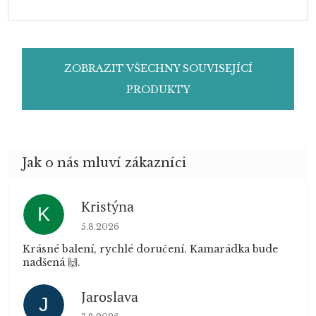
ZOBRAZIT VŠECHNY SOUVISEJÍCÍ
PRODUKTY
Kristýna
K
Hodnocení obchodu je 5 z 5 hvězdiček.
5.8.2026
Krásné balení, rychlé doručení. Kamarádka bude
nadšená 🙌.
Jaroslava
J
Hodnocení obchodu je 5 z 5 hvězdiček.