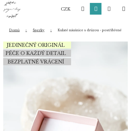
K
Přejít
Hledat
Přihlášení
Nákup
M
na
o
CZK
obsah
Zpět
Zpět
š
í
košík
k
Domů
Šperky
Kulaté náušnice s drúzou - postříbřené
Co potřebujete najít?
JEDINEČNÝ ORIGINÁL
PÉČE O KAŽDÝ DETAIL
BEZPLATNÉ VRÁCENÍ
HLEDAT
Doporučujeme