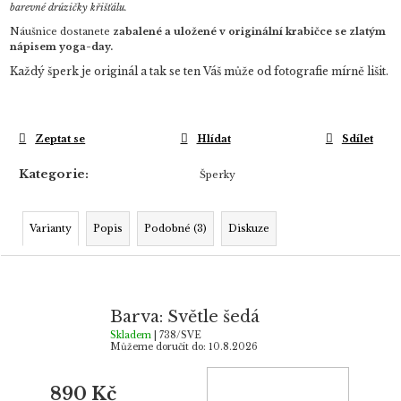
barevné drúzičky křišťálu.
Náušnice dostanete
zabalené a uložené v originální krabičce
se zlatým
nápisem yoga-day.
Každý šperk je originál a tak se ten Váš může od fotografie mírně lišit.
Zeptat se
Hlídat
Sdílet
Kategorie
:
Šperky
Varianty
Popis
Podobné (3)
Diskuze
Barva: Světle šedá
Skladem
| 738/SVE
Můžeme doručit do:
10.8.2026
890 Kč