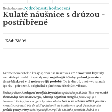
Průměrné
Podrobnosti hodnocení
Neohodnoceno
hodnocení
Kulaté náušnice s drúzou -
produktu
je
postříbřené
0,0
z
5
hvězdiček.
Kód:
73802
Kromě neuvěřitelné krásy šperků nás učarovala i
možnost mít krystaly
neustále při sobě.
Krystaly mají
nejsilnější účinky
,
pokud je máte v
těsné blízkosti v té nejsurovější podobě.
To je důvod, proč vybrat naše
šperky - přirozené, originální a plné neuvěřitelných vibrací.
Drúza je úžasné
seskupení srostlých krystalů
na společném podkladu. Tyto trsy
v sobě
shromažďují ohromnou energii, odsávají negativní energii
a proměňují ji v
pozitivní.
Drúzy jsou energeticky velmi silné a
hodí se na ochranu větších prostor
-
nemusíte se je nosit bát do větší společnosti, na konference apod. Pomohou vám
potlačit pocity trémy
neboť vyzařují energii do okolního prostředí. Jedná se o