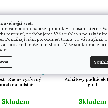
kouzelnější svět.
om Vám mohli nabízet produkty a obsah, které s V
du rezonují, potřebujeme Váš souhlas s používáním
es. Pomáhají nám porozumět tomu, co Vás zajímá, a
ovat prostředí našeho e-shopu. Vaše soukromí je pro
kem.
89
0
Souhl
avení
KČ
–56
%
st - Ručně vyšívaný
Achátový podtácek 
potah na polštář
gold
Skladem
Skladem