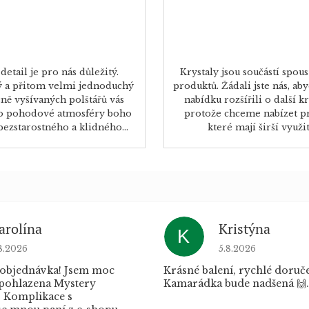
detail je pro nás důležitý.
Krystaly jsou součástí spous
 a přitom velmi jednoduchý
produktů. Žádali jste nás, a
učně vyšívaných polštářů vás
nabídku rozšířili o další kr
o pohodové atmosféry boho
protože chceme nabízet p
 bezstarostného a klidného...
které mají širší využití
arolína
Kristýna
K
dnocení obchodu je 5 z 5 hvězdiček.
Hodnocení obchod
8.2026
5.8.2026
 objednávka! Jsem moc
Krásné balení, rychlé doruče
 pohlazena Mystery
Kamarádka bude nadšená 🙌.
 Komplikace s