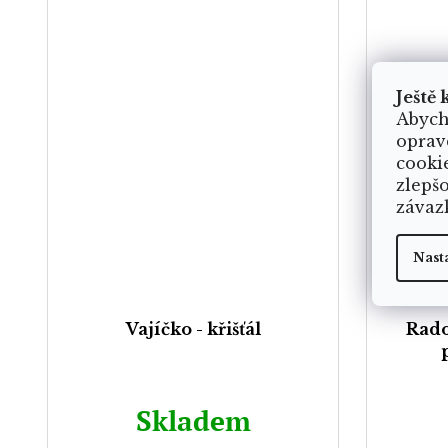
Ještě 
Abych
oprav
cooki
zlepš
závaz
Nast
Vajíčko - křišťál
Rado
Skladem