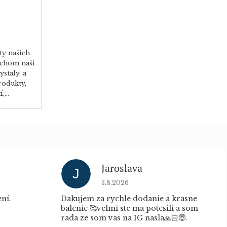
ty našich
bychom naši
ystaly, a
rodukty,
,...
Jaroslava
J
u je 5 z 5 hvězdiček.
Hodnocení obchodu je 5 z 5 hvěz
3.8.2026
ní.
Dakujem za rychle dodanie a krasne
balenie 🥰velmi ste ma potesili a som
rada ze som vas na IG nasla🙏🏻😇.