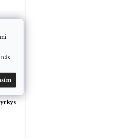
ámi
 nás
asím
tyrkys