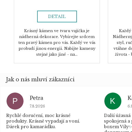
DETAIL
Krásný kámen ve tvaru vajíčka je
Každý 
nádherná dekorace. Vybírejte srdcem
Nádherný
ten pravý kámen pro vás. Každý ve vás
styl, r
probudí jinou energii. Nabijte kameny
vtáhne d
stejně jako jiné - na...
života -
Petra
K
P
K
Hodnocení obchodu je 5 z 5 hvězdiček.
Ho
7.8.2026
6.
Rychlé doručení, moc krásné
Další úžasná
produkty. Krásně vypadají a voní.
spokojená a
Dárek pro kamarádku.
boxem Víly✨