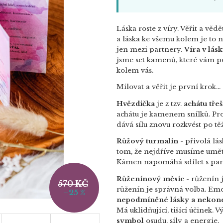
Láska roste z víry. Věřit a věd
a láska ke všemu kolem je to ne
jen mezi partnery.
Víra v lás
jsme set kamenů, které vám p
kolem vás.
Milovat a věřit je první krok...
Hvězdička
je z tzv.
achátu tře
achátu je kamenem snílků. Pro 
dává sílu znovu rozkvést po t
Růžový turmalín
- přivolá
lás
tom, že nejdříve musíme umět 
Kámen napomáhá sdílet s par
Růženínový měsíc
-
růženín
570 KČ
růženín je správná volba. Emo
–25 %
nepodmíněné lásky a nekon
Má uklidňující, tišící účinek. 
symbol
osudu, síly a energie.