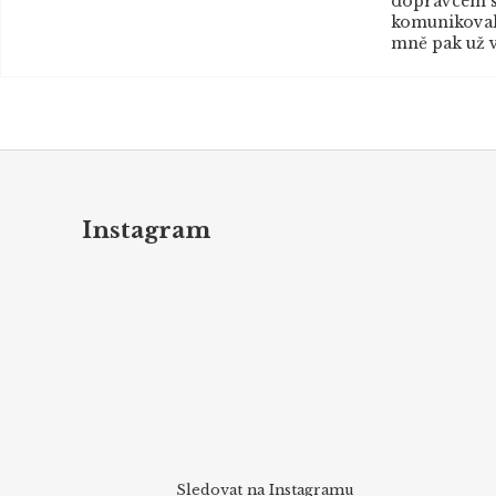
dopravcem s
komunikovaly
mně pak už v
Z
á
p
Instagram
a
t
í
Sledovat na Instagramu