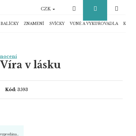
Hledat
Přihlášení
Náku
CZK
košík
 BALÍČKY
ZNAMENÍ
SVÍČKY
VŮNĚ A VYKUŘOVADLA
KRYS
dnocení
Víra v lásku
Kód:
3593
a vyprodána…