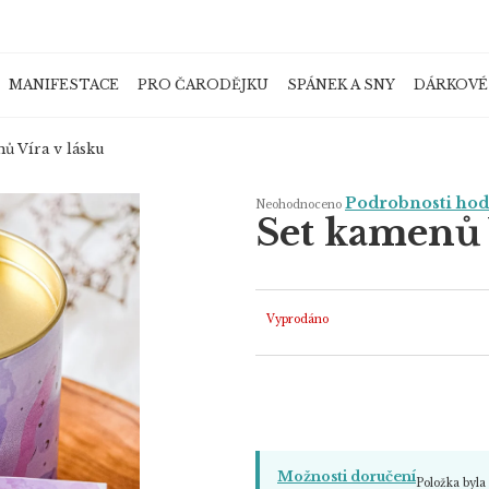
MANIFESTACE
PRO ČARODĚJKU
SPÁNEK A SNY
DÁRKOVÉ
Co potřebujete najít?
ů Víra v lásku
Průměrné
Podrobnosti ho
Neohodnoceno
hodnocení
Set kamenů 
produktu
je
HLEDAT
0,0
z
5
hvězdiček.
Vyprodáno
Doporučujeme
Možnosti doručení
Položka byl