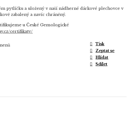
ém pytlíčku a uložený v naší nádherné dárkové plechovce v
rkově zabalený a navíc chráněný.
tifikujeme u České Gemologické
y.cz/certifikaty/
Tisk
amenů
Zeptat se
Hlídat
Sdílet