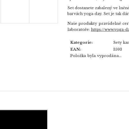
Set dostanete zabalený ve lněn
barvách yoga-day.
Set je tak dá
Naše produkty pravidelně cer
laboratoře:
https://www.yoga-da
Kategorie
:
Sety k
EAN
:
3593
Položka byla vyprodána…