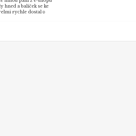
e mnou paní z e-shopu
 hned a balíček se ke
elmi rychle dostal☺️