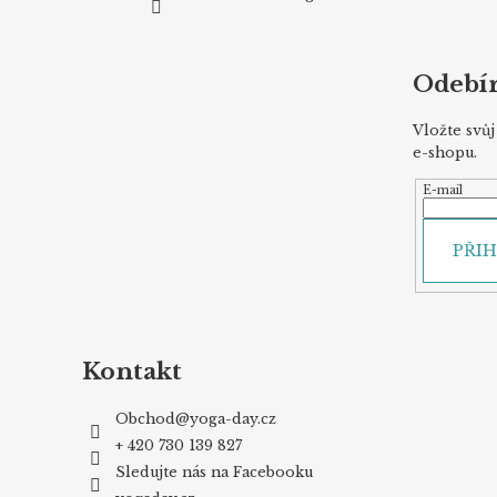
Odebír
Vložte svů
e-shopu.
E-mail
PŘIH
Kontakt
Obchod
@
yoga-day.cz
+ 420 730 139 827
Sledujte nás na Facebooku