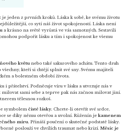
ět je jeden z prvních kroků. Láska k sobě, ke svému životu
jdůležitější, co sytí náš život spokojeností. Láska není
ku
a krásno na světě vyrůstá ve vás samotných. Sestavili
omohou podpořit lásku a tím i spokojenost ke všemu
šňového květu
nebo také sakurového achátu. Tento druh
všechny, kteří si chtějí splnit své sny. Svému majiteli
ěžkém a bolestném období života.
ku i přátelství. Podněcuje víru v lásku a utvrzuje nás v
milovat sami sebe a teprve pak nás začnou milovat jiní.
tnerem tělesnou rozkoš.
 je symbolem
čisté lásky.
Chcete-li otevřít své srdce,
ce se díky němu otevřou a uvolní. Růženín je
kamenem
ečného míru.
Přináší poučení o skutečné podstatě lásky.
Výborně poslouží ve chvílích traumat nebo krizí.
Měsíc je