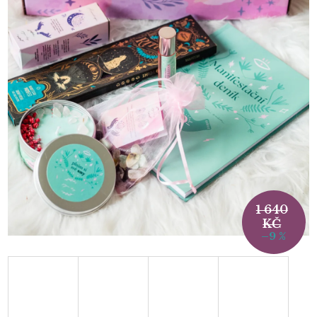
1 640
KČ
–9 %