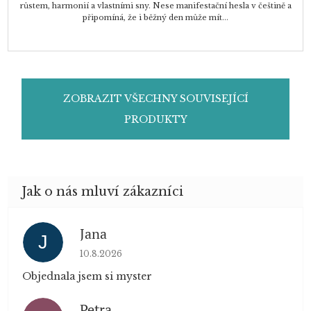
růstem, harmonií a vlastními sny. Nese manifestační hesla v češtině a
připomíná, že i běžný den může mít...
ZOBRAZIT VŠECHNY SOUVISEJÍCÍ
PRODUKTY
Jana
J
Hodnocení obchodu je 5 z 5 hvězdiček.
10.8.2026
Objednala jsem si myster
Petra