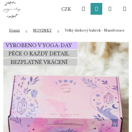
K
Přejít
Hledat
Přihlášení
Nákup
M
na
o
CZK
obsah
Zpět
Zpět
š
í
košík
k
Domů
NOVINKY
Velký dárkový balíček - Manifestace
Co potřebujete najít?
VYROBENO V YOGA-DAY
PÉČE O KAŽDÝ DETAIL
BEZPLATNÉ VRÁCENÍ
HLEDAT
Doporučujeme