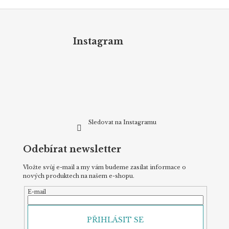
Z
á
p
Instagram
a
t
í
Sledovat na Instagramu
Odebírat newsletter
Vložte svůj e-mail a my vám budeme zasílat informace o
nových produktech na našem e-shopu.
E-mail
PŘIHLÁSIT SE