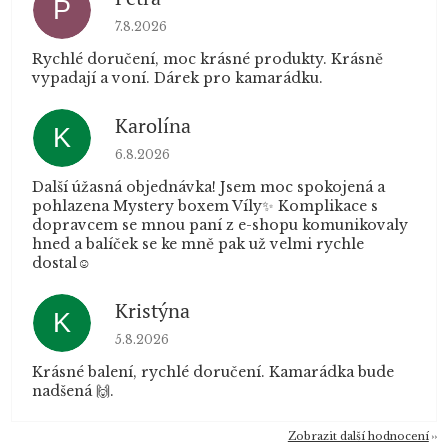
P
Hodnocení obchodu je 5 z 5 hvězdiček.
7.8.2026
Rychlé doručení, moc krásné produkty. Krásně
vypadají a voní. Dárek pro kamarádku.
Karolína
K
Hodnocení obchodu je 5 z 5 hvězdiček.
6.8.2026
Další úžasná objednávka! Jsem moc spokojená a
pohlazena Mystery boxem Víly✨ Komplikace s
dopravcem se mnou paní z e-shopu komunikovaly
hned a balíček se ke mně pak už velmi rychle
dostal☺️
Kristýna
K
Hodnocení obchodu je 5 z 5 hvězdiček.
5.8.2026
Krásné balení, rychlé doručení. Kamarádka bude
nadšená 🙌.
Zobrazit další hodnocení