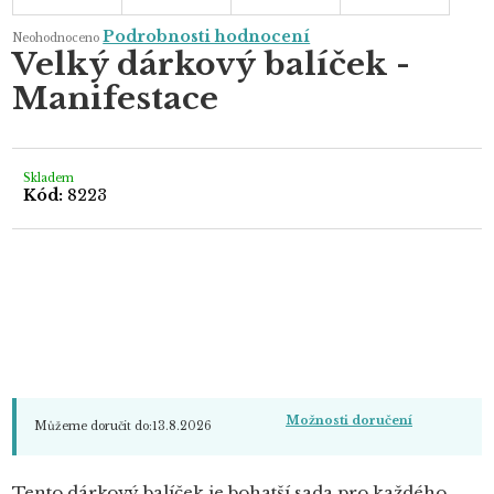
Průměrné
Podrobnosti hodnocení
Neohodnoceno
hodnocení
Velký dárkový balíček -
produktu
je
Manifestace
0,0
z
5
hvězdiček.
Skladem
Kód:
8223
Možnosti doručení
Můžeme doručit do:
13.8.2026
Tento dárkový balíček je bohatší sada pro každého,