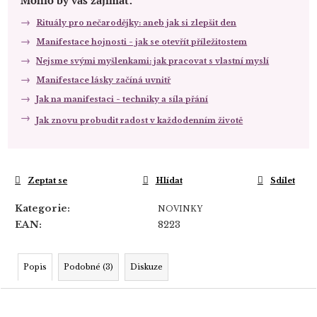
Rituály pro nečarodějky: aneb jak si zlepšit den
Manifestace hojnosti - jak se otevřít příležitostem
Nejsme svými myšlenkami: jak pracovat s vlastní myslí
Manifestace lásky začíná uvnitř
Jak na manifestaci - techniky a síla přání
Jak znovu probudit radost v každodenním životě
Zeptat se
Hlídat
Sdílet
Kategorie
:
NOVINKY
EAN
:
8223
Popis
Podobné (3)
Diskuze