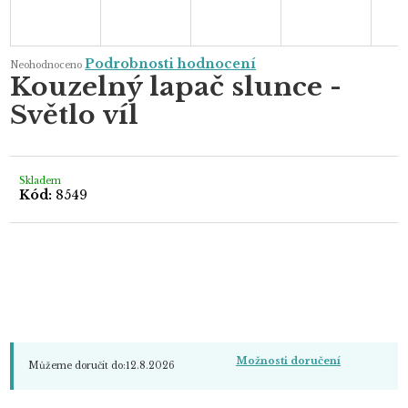
Průměrné
Podrobnosti hodnocení
Neohodnoceno
hodnocení
Kouzelný lapač slunce -
produktu
je
Světlo víl
0,0
z
5
hvězdiček.
Skladem
Kód:
8549
Možnosti doručení
Můžeme doručit do:
12.8.2026