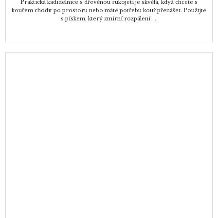
Praktická kadidelnice s dřevěnou rukojetí je skvělá, když chcete s
kouřem chodit po prostoru nebo máte potřebu kouř přenášet. Použijte
s pískem, který zmírní rozpálení. ...