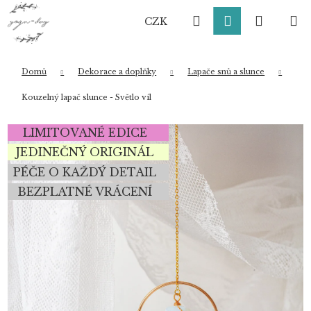
K
Přejít
Hledat
Přihlášení
Nákup
M
na
o
CZK
obsah
Zpět
Zpět
š
í
košík
k
Domů
Dekorace a doplňky
Lapače snů a slunce
Co potřebujete najít?
Kouzelný lapač slunce - Světlo víl
LIMITOVANÉ EDICE
HLEDAT
JEDINEČNÝ ORIGINÁL
PÉČE O KAŽDÝ DETAIL
BEZPLATNÉ VRÁCENÍ
Doporučujeme