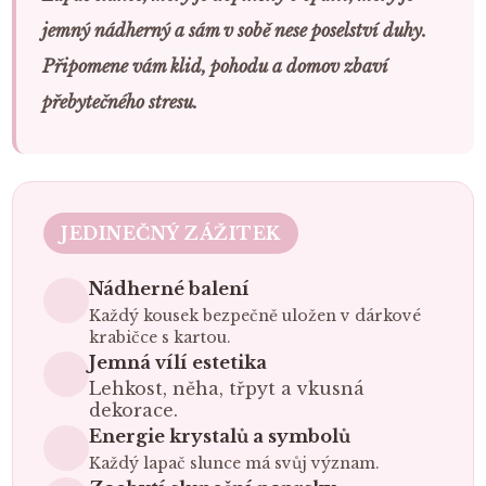
jemný nádherný a sám v sobě nese poselství duhy.
Připomene vám klid, pohodu a domov zbaví
přebytečného stresu.
JEDINEČNÝ ZÁŽITEK
Nádherné balení
Každý kousek bezpečně uložen v dárkové
krabičce s kartou.
Jemná vílí estetika
Lehkost, něha, třpyt a vkusná
dekorace.
Energie krystalů a symbolů
Každý lapač slunce má svůj význam.