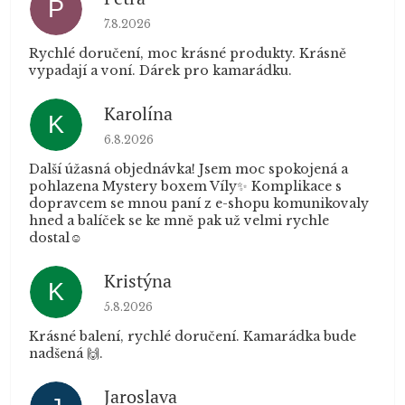
P
Hodnocení obchodu je 5 z 5 hvězdiček.
7.8.2026
Rychlé doručení, moc krásné produkty. Krásně
vypadají a voní. Dárek pro kamarádku.
Karolína
K
Hodnocení obchodu je 5 z 5 hvězdiček.
6.8.2026
Další úžasná objednávka! Jsem moc spokojená a
pohlazena Mystery boxem Víly✨ Komplikace s
dopravcem se mnou paní z e-shopu komunikovaly
hned a balíček se ke mně pak už velmi rychle
dostal☺️
Kristýna
K
Hodnocení obchodu je 5 z 5 hvězdiček.
5.8.2026
Krásné balení, rychlé doručení. Kamarádka bude
nadšená 🙌.
Jaroslava