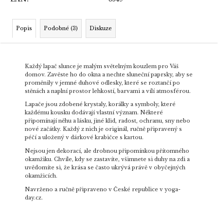
Popis
Podobné (3)
Diskuze
Každý lapač slunce je malým světelným kouzlem pro Váš
domov. Zavěste ho do okna a nechte sluneční paprsky, aby se
proměnily v jemné duhové odlesky, které se roztančí po
stěnách a naplní prostor lehkostí, barvami a vílí atmosférou.
Lapače jsou zdobené krystaly, korálky a symboly, které
každému kousku dodávají vlastní význam. Některé
připomínají něhu a lásku, jiné klid, radost, ochranu, sny nebo
nové začátky. Každý z nich je originál, ručně připravený s
péčí a uložený v dárkové krabičce s kartou.
Nejsou jen dekorací, ale drobnou připomínkou přítomného
okamžiku. Chvíle, kdy se zastavíte, všimnete si duhy na zdi a
uvědomíte si, že krása se často ukrývá právě v obyčejných
okamžicích.
Navrženo a ručně připraveno v České republice v yoga-
day.cz.