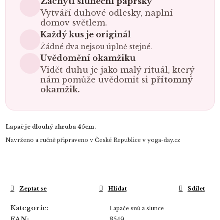
Zachytí sluneční paprsky
Vytváří duhové odlesky, naplní
domov světlem.
Každý kus je originál
Žádné dva nejsou úplně stejné.
Uvědomění okamžiku
Vidět duhu je jako malý rituál, který
nám pomůže uvědomit si
přítomný
okamžik.
Lapač je dlouhý zhruba 45cm.
Navrženo a ručně připraveno v České Republice v yoga-day.cz
Zeptat se
Hlídat
Sdílet
Kategorie
:
Lapače snů a slunce
EAN
:
8549