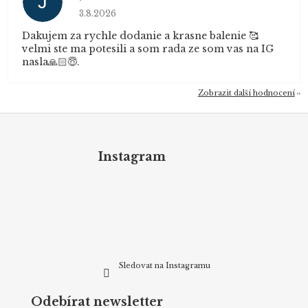
J
Hodnocení obchodu je 5 z 5 hvězdiček.
3.8.2026
Dakujem za rychle dodanie a krasne balenie 🥰
velmi ste ma potesili a som rada ze som vas na IG
nasla🙏🏻😇.
Zobrazit další hodnocení
Z
á
p
Instagram
a
t
í
Sledovat na Instagramu
Odebírat newsletter