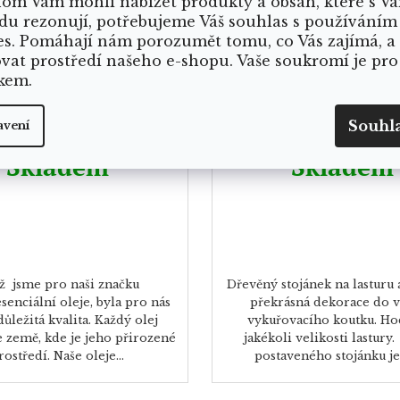
om Vám mohli nabízet produkty a obsah, které s V
du rezonují, potřebujeme Váš souhlas s používáním
es. Pomáhají nám porozumět tomu, co Vás zajímá, a
ovat prostředí našeho e-shopu. Vaše soukromí je pro
kem.
iální olej Kadidlo 5%
Dřevěný stojánek na 
abalone
Souhl
avení
Skladem
Skladem
ž jsme pro naši značku
Dřevěný stojánek na lasturu 
esenciální oleje, byla pro nás
překrásná dekorace do 
ůležitá kvalita. Každý olej
vykuřovacího koutku. Hod
e země, kde je jeho přirozené
jakékoli velikosti lastury
rostředí. Naše oleje...
postaveného stojánku je 