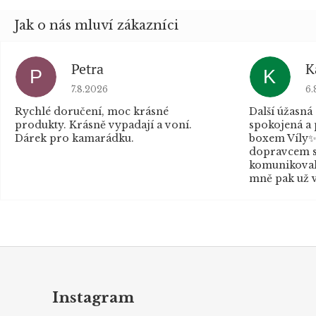
Petra
K
P
K
Hodnocení obchodu je 5 z 5 hvězdiček.
Ho
7.8.2026
6.
Rychlé doručení, moc krásné
Další úžasná
produkty. Krásně vypadají a voní.
spokojená a
Dárek pro kamarádku.
boxem Víly✨
dopravcem s
komunikovaly
mně pak už v
Z
á
p
Instagram
a