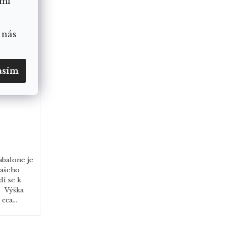
ámi
 nás
lasturu
asím
abalone je
vašeho
í se k
. Výška
cca...