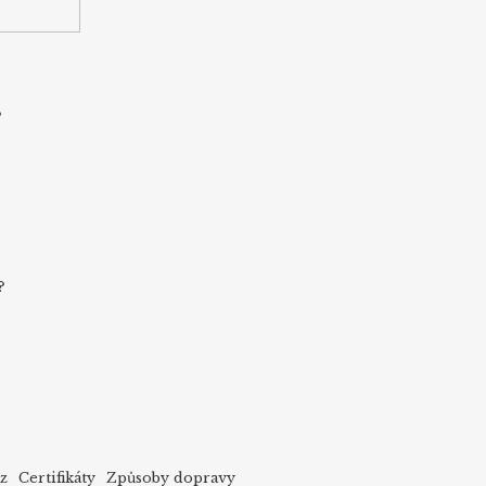
s
?
cz
Certifikáty
Způsoby dopravy