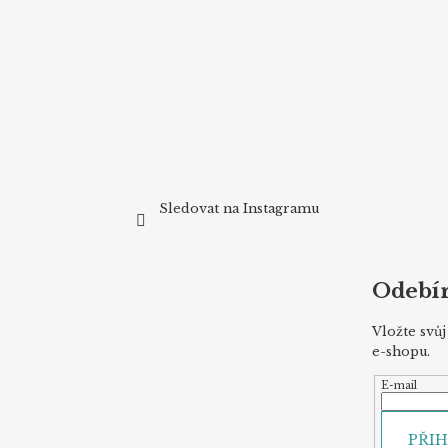
t
í
Sledovat na Instagramu
Odebír
Vložte svů
e-shopu.
E-mail
PŘIH