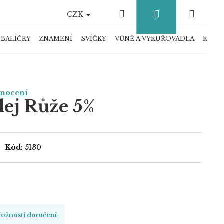
Hledat
Přihlášení
Náku
CZK
košík
 BALÍČKY
ZNAMENÍ
SVÍČKY
VŮNĚ A VYKUŘOVADLA
KRYS
dnocení
lej Růže 5%
Kód:
5130
ožnosti doručení