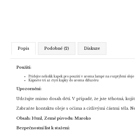
Popis
Podobné (2)
Diskuze
Použití:
Přidejte několik kapek pro použití v aroma lampě na rozptýlení oleje 
Kápněte tři až čtyři kapky do aroma difuzéru
Upozornění:
Udržujte mimo dosah dětí. V případě, že jste těhotná, koj
Zabraňte kontaktu oleje s očima a citlivými částmi těla. 
Obsah: 10ml, Země původu: Maroko
Bezpečnostní list k stažení: