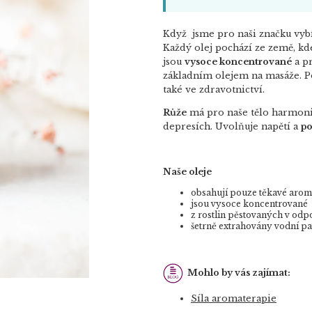
Když jsme pro naši značku vybír
Každý olej pochází ze země, kde
jsou
vysoce koncentrované
a pr
základním olejem na masáže. Po
také ve zdravotnictví.
Růže
má pro naše tělo harmoniz
depresích. Uvolňuje napětí a
po
Naše oleje
obsahují pouze těkavé arom
jsou vysoce koncentrované
z rostlin pěstovaných v odp
šetrně extrahovány vodní p
Mohlo by vás zajímat:
Síla aromaterapie