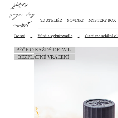
K
Přejít
o
na
Zpět
Zpět
obsah
š
do
do
YD ATELIÉR
NOVINKY
MYSTERY BOX
í
obchodu
obchodu
k
Domů
Vůně a vykuřovadla
Čisté esenciální o
PÉČE O KAŽDÝ DETAIL
BEZPLATNÉ VRÁCENÍ