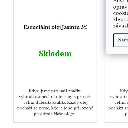
Abych
oprav
cooki
zlepš
závaz
Esenciální olej Jasmín 5%
Esenc
Nast
Skladem
Když jsme pro naši značku
Kdy
vybírali esenciální oleje, byla pro nás
vybírali 
velmi důležitá kvalita. Každý olej
velmi d
pochází ze země, kde je jeho přirozené
pochází z
prostředí. Naše oleje...
p