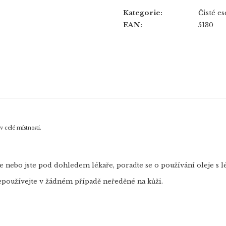
Kategorie
:
Čisté es
EAN
:
5130
v celé místnosti.
íte nebo jste pod dohledem lékaře, poraďte se o používání oleje s 
Nepoužívejte v žádném případě neředěné na kůži.