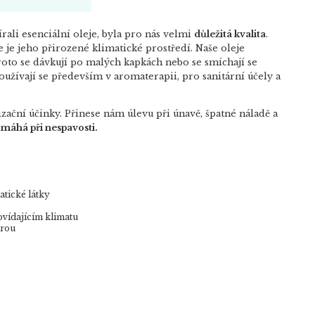
ali esenciální oleje, byla pro nás velmi
důležitá kvalita
.
 je jeho přirozené klimatické prostředí. Naše oleje
oto se dávkují po malých kapkách nebo se smíchají se
užívají se především v aromaterapii, pro sanitární účely a
ační účinky. Přinese nám úlevu při únavě, špatné náladě a
máhá při nespavosti.
atické látky
ovídajícím klimatu
arou