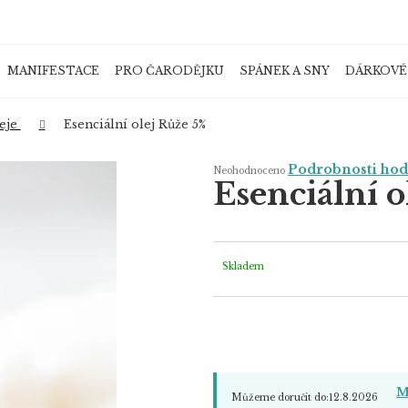
MANIFESTACE
PRO ČARODĚJKU
SPÁNEK A SNY
DÁRKOVÉ
Co potřebujete najít?
leje
Esenciální olej Růže 5%
Průměrné
Podrobnosti ho
Neohodnoceno
hodnocení
Esenciální o
produktu
je
HLEDAT
0,0
z
5
hvězdiček.
Skladem
Doporučujeme
M
Můžeme doručit do:
12.8.2026