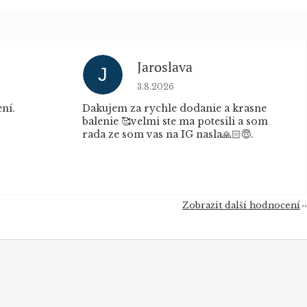
Jaroslava
J
u je 5 z 5 hvězdiček.
Hodnocení obchodu je 5 z 5 hvěz
3.8.2026
ní.
Dakujem za rychle dodanie a krasne
balenie 🥰velmi ste ma potesili a som
rada ze som vas na IG nasla🙏🏻😇.
Zobrazit další hodnocení