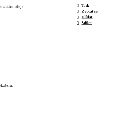
Tisk
enciální oleje
Zeptat se
Hlídat
Sdílet
lékařem.