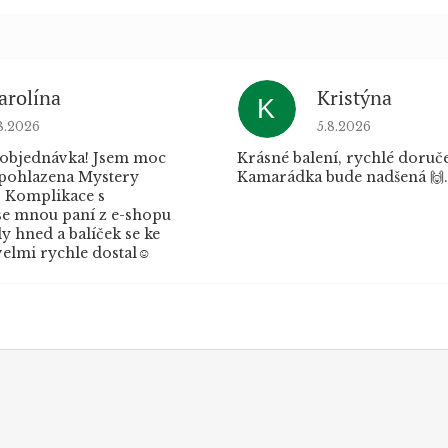
arolína
Kristýna
K
dnocení obchodu je 5 z 5 hvězdiček.
Hodnocení obchod
8.2026
5.8.2026
 objednávka! Jsem moc
Krásné balení, rychlé doruče
 pohlazena Mystery
Kamarádka bude nadšená 🙌.
 Komplikace s
e mnou paní z e-shopu
 hned a balíček se ke
elmi rychle dostal☺️