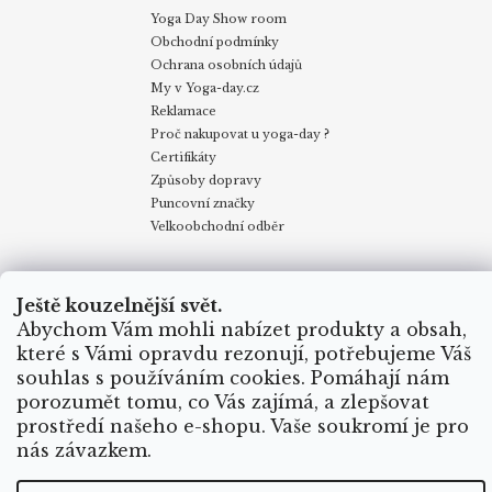
Yoga Day Show room
Obchodní podmínky
Ochrana osobních údajů
My v Yoga-day.cz
Reklamace
Proč nakupovat u yoga-day ?
Certifikáty
Způsoby dopravy
Puncovní značky
Velkoobchodní odběr
Obchodní podmínky
Kontakty
My v Yoga Day
Blog
Ještě kouzelnější svět.
Reklamace
Proč nakupovat u yoga-day.cz
Certifikáty
Abychom Vám mohli nabízet produkty a obsah,
Způsoby dopravy
které s Vámi opravdu rezonují, potřebujeme Váš
souhlas s používáním cookies. Pomáhají nám
porozumět tomu, co Vás zajímá, a zlepšovat
Vytvořil Shoptet
prostředí našeho e-shopu. Vaše soukromí je pro
Copyright 2026
Yoga Day
. Všechna práva vyhrazena.
nás závazkem.