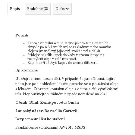
Popis
Podobné (3)
Diskuze
Použití:
Tento esenciální olej se, stejně jako většina ostatních,
obvykle používá smíchaný se základním nebo nosným
olejem (mandlový, jojobový, avokádový a další).
Přidejte několik kapek do vody v aroma lampě na
rozptýlení oleje v celé místnosti.
Kápněte tři až čtyři kapky do aroma difuzeru.
Upozornění:
Udržujte mimo dosah dětí. V případě, že jste těhotná, kojíte
nebo jste pod dohledem lékaře, poraďte se o používání oleje
s lékařem. Zabraňte kontaktu oleje s očima a citlivými částmi
těla. Nepoužívejte v žádném případě neředěné na kůži.
Obsah: 10ml, Země původu:
Omán
Latinský název: Boswellia Carterii
Bezpečnostní list ke stažení:
Frankincense (Olibanum) AW2016 MSDS