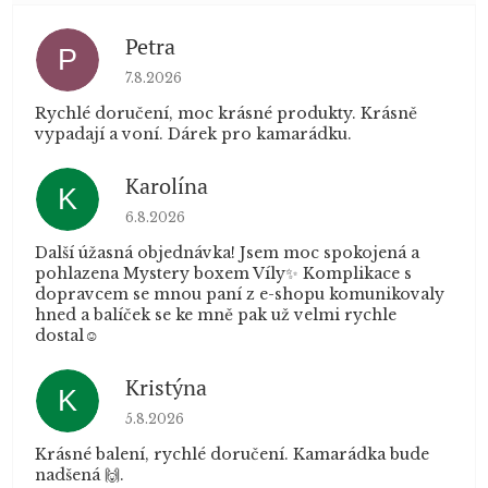
Petra
P
Hodnocení obchodu je 5 z 5 hvězdiček.
7.8.2026
Rychlé doručení, moc krásné produkty. Krásně
vypadají a voní. Dárek pro kamarádku.
Karolína
K
Hodnocení obchodu je 5 z 5 hvězdiček.
6.8.2026
Další úžasná objednávka! Jsem moc spokojená a
pohlazena Mystery boxem Víly✨ Komplikace s
dopravcem se mnou paní z e-shopu komunikovaly
hned a balíček se ke mně pak už velmi rychle
dostal☺️
Kristýna
K
Hodnocení obchodu je 5 z 5 hvězdiček.
5.8.2026
Krásné balení, rychlé doručení. Kamarádka bude
nadšená 🙌.