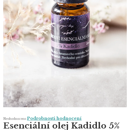
Průměrné
Podrobnosti hodnocení
Neohodnoceno
hodnocení
Esenciální olej Kadidlo 5%
produktu
je