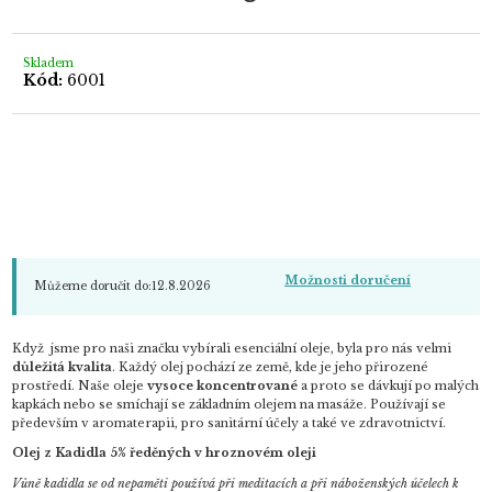
0,0
z
5
hvězdiček.
Skladem
Kód:
6001
Možnosti doručení
Můžeme doručit do:
12.8.2026
Když jsme pro naši značku vybírali esenciální oleje, byla pro nás velmi
důležitá kvalita
. Každý olej pochází ze země, kde je jeho přirozené
prostředí. Naše oleje
vysoce koncentrované
a proto se dávkují po malých
kapkách nebo se smíchají se základním olejem na masáže. Používají se
především v aromaterapii, pro sanitární účely a také ve zdravotnictví.
Olej z Kadidla 5% ředěných v hroznovém oleji
Vůně kadidla se od nepaměti používá při meditacích a při náboženských účelech k