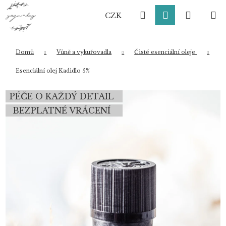
K
Přejít
Hledat
Přihlášení
Nákup
M
na
o
CZK
obsah
Zpět
Zpět
š
í
košík
k
Domů
Vůně a vykuřovadla
Čisté esenciální oleje
Co potřebujete najít?
Esenciální olej Kadidlo 5%
PÉČE O KAŽDÝ DETAIL
HLEDAT
BEZPLATNÉ VRÁCENÍ
Doporučujeme