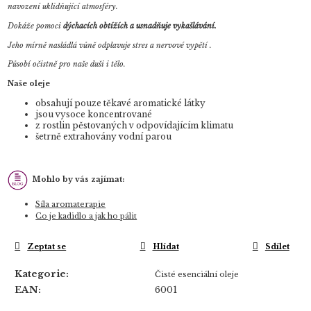
navození uklidňující atmosféry.
Dokáže pomoci
dýchacích obtížích a usnadňuje vykašlávání.
Jeho mírně nasládlá vůně odplavuje stres a nervové vypětí .
Působí očistně pro naše duši i tělo.
Naše oleje
obsahují pouze těkavé aromatické látky
jsou vysoce koncentrované
z rostlin pěstovaných v odpovídajícím klimatu
šetrně extrahovány vodní parou
Mohlo by vás zajímat:
Síla aromaterapie
Co je kadidlo a jak ho pálit
Zeptat se
Hlídat
Sdílet
Kategorie
:
Čisté esenciální oleje
EAN
:
6001