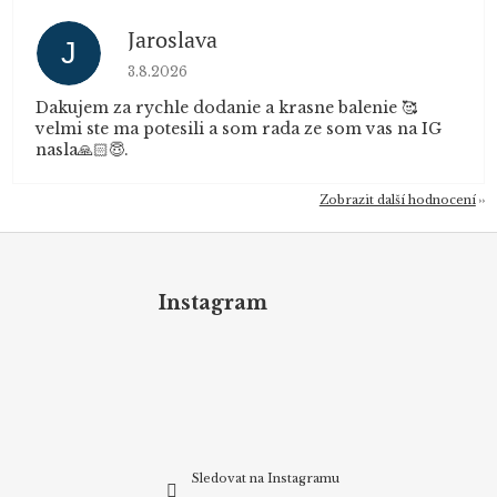
Jaroslava
J
Hodnocení obchodu je 5 z 5 hvězdiček.
3.8.2026
Dakujem za rychle dodanie a krasne balenie 🥰
velmi ste ma potesili a som rada ze som vas na IG
nasla🙏🏻😇.
Zobrazit další hodnocení
Z
á
p
Instagram
a
t
í
Sledovat na Instagramu