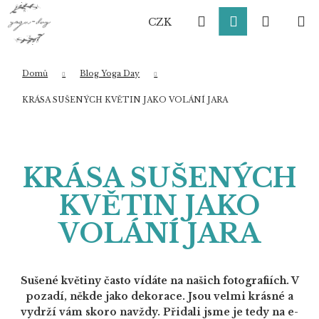
K
Přejít
Hledat
Přihlášení
Nákup
M
na
o
CZK
obsah
Zpět
Zpět
š
í
košík
k
Domů
Blog Yoga Day
Co potřebujete najít?
KRÁSA SUŠENÝCH KVĚTIN JAKO VOLÁNÍ JARA
HLEDAT
KRÁSA SUŠENÝCH
KVĚTIN JAKO
Doporučujeme
VOLÁNÍ JARA
Sušené květiny často vídáte na našich fotografiích. V
pozadí, někde jako dekorace. Jsou velmi krásné a
vydrží vám skoro navždy. Přidali jsme je tedy na e-