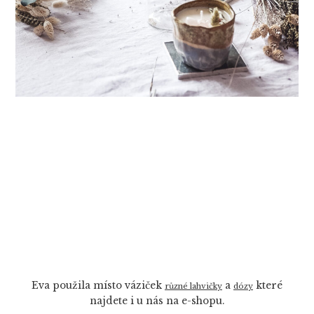
Eva použila místo váziček
a
které
různé lahvičky
dózy
najdete i u nás na e-shopu.