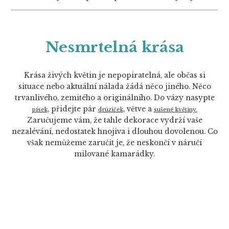
Nesmrtelná krása
Krása živých květin je nepopiratelná, ale občas si
situace nebo aktuální nálada žádá něco jiného. Něco
trvanlivého, zemitého a originálního. Do vázy nasypte
, přidejte pár
, větve a
písek
drúziček
sušené květiny.
Zaručujeme vám, že tahle dekorace vydrží vaše
nezalévání, nedostatek hnojiva i dlouhou dovolenou. Co
však nemůžeme zaručit je, že neskončí v náručí
milované kamarádky.