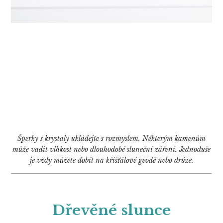
Šperky s krystaly ukládejte s rozmyslem. Některým kamenům
může vadit vlhkost nebo dlouhodobé sluneční záření. Jednoduše
je vždy můžete dobít na křišťálové geodě nebo drúze.
Dřevěné slunce