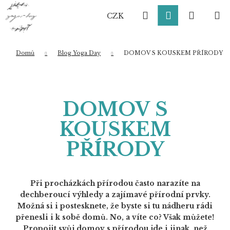
K
Přejít
Hledat
Přihlášení
Nákup
M
na
o
CZK
obsah
Zpět
Zpět
š
í
košík
k
Domů
Blog Yoga Day
DOMOV S KOUSKEM PŘÍRODY
Co potřebujete najít?
DOMOV S
HLEDAT
KOUSKEM
PŘÍRODY
Doporučujeme
Při procházkách přírodou často narazíte na
dechberoucí výhledy a zajímavé přírodní prvky.
Možná si i postesknete, že byste si tu nádheru rádi
přenesli i k sobě domů. No, a víte co? Však můžete!
Propojit svůj domov s přírodou jde i jinak, než