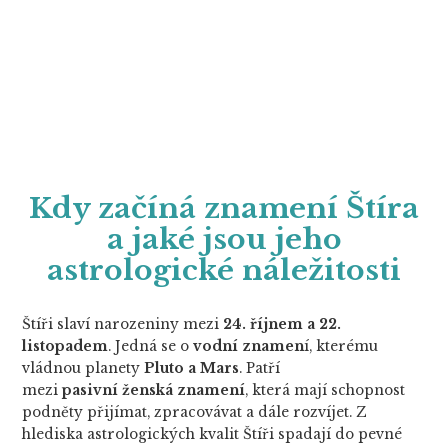
Kdy začíná znamení Štíra
a jaké jsou jeho
astrologické náležitosti
Štíři slaví narozeniny mezi
24. říjnem a 22.
listopadem
. Jedná se o
vodní znamen
í, kterému
vládnou planety
Pluto a Mars
.
Patří
mezi
pasivní
ženská znamení
, která mají schopnost
podněty přijímat, zpracovávat a dále rozvíjet. Z
hlediska astrologických kvalit Štíři spadají do pevné