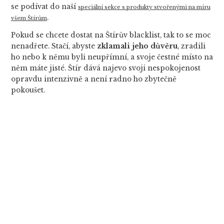
se podívat do naší
speciální sekce s produkty stvořenými na míru
.
všem Štírům
Pokud se chcete dostat na Štírův blacklist, tak to se moc
nenadřete. Stačí, abyste
zklamali jeho důvěru
, zradili
ho nebo k němu byli neupřímní, a svoje čestné místo na
něm máte jisté. Štír dává najevo svoji nespokojenost
opravdu intenzivně a není radno ho zbytečně
pokoušet.