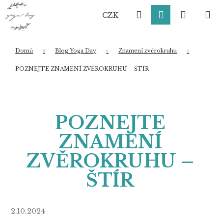
K
Přejít
Hledat
Přihlášení
Nákup
M
na
o
CZK
obsah
Zpět
Zpět
š
í
košík
k
Domů
Blog Yoga Day
Znamení zvěrokruhu
Co potřebujete najít?
POZNEJTE ZNAMENÍ ZVĚROKRUHU – ŠTÍR
HLEDAT
POZNEJTE
ZNAMENÍ
Doporučujeme
ZVĚROKRUHU –
ŠTÍR
2.10.2024