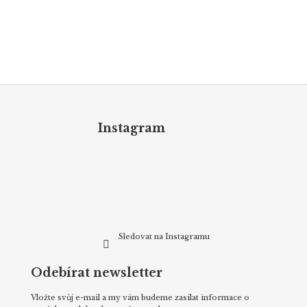
Z
á
p
Instagram
a
t
í
Sledovat na Instagramu
Odebírat newsletter
Vložte svůj e-mail a my vám budeme zasílat informace o