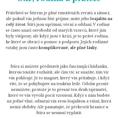
Přátelství se Štírem je plné emotivních zvratů a situací,
ale pokud vás jednou Štír přijme, máte jeho
loajalitu na
celý život
. Štíři jsou upřímní, věrní a oddaní. V rodině
se často snaží osvobodit od starých vzorců, které jim
byly vštípeny, ale když jsou v krizi, je to právě rodina,
ke které se obrací o pomoc a podporu. Jejich rodinné
vztahy jsou často
komplikované, ale plné lásky
.
Štíra si můžete představit jako fascinující hádanku,
kterou toužíte rozluštit, ale čím víc se snažíte, tím víc
vás pohlcuje. Je to magnet, který vás přitahuje, i když
víte, že se pohybujete na tenkém ledě. Odolat prostě
nemůžete, protože je to přesně ten druh tajemství,
které ve vás vyvolá pocit vzrušení. Když s ním budete
na jedné vlně, odmění vás svou loajalitou a vášní, která
nemá obdoby. Ale pamatujte, že překročit hranice u
Štíra se nemusí vyplatit.