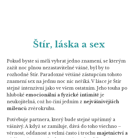
Štír, láska a sex
Pokud byste si měli vybrat jedno znamení, se kterým
zažít noc plnou nezastavitelné vášně, byl by to
rozhodně Štír. Paradoxně většině zástupcům tohoto
znamení sex na jednu noc nic neříká. V lásce je Štír
stejně intenzivní jako ve všem ostatním. Jeho touha po
hluboké
emocionální a fyzické intimitě
je
neukojitelná, což ho činí jedním z
nejvášnivějších
milenců
zvěrokruhu.
Potřebuje partnera, který bude stejně upřímný a
vášnivý. A když se zamiluje, dává do toho všechno –
věrnost, oddanost a velmi často i trochu
majetnictví a