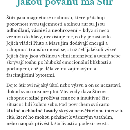
Jakou povahu má Štír
Štíři jsou magnetické osobnosti, které přitahují
pozornost svou tajemností a silnou aurou. Jsou
odhodlaní, vášniví a neohrožení
– když si něco
vezmou do hlavy, neexistuje nic, co by je zastavilo.
Jejich vládci Pluto a Mars jim dodávají energii a
schopnost transformovat se, ať už čelí jakékoli výzvě.
Jejich činy jsou většinou velmi intenzivní a uvnitř sebe
skrývají touhu po hluboké emocionální blízkosti a
pochopení, což je dělá velmi zajímavými a
fascinujícími bytostmi.
Dejte Štírovi nějaký úkol nebo výzvu a on se nezastaví,
dokud svou misi nesplní. Vliv vody dává Štírovi
schopnost
silně prožívat emoce
a intuitivně číst
situace i lidi kolem sebe. Pod povrchem své často
klidné a chladné fasády
skrývá neuvěřitelnou intenzitu
citů, které ho mohou pohánět k vášnivým vztahům,
nebo naopak přivést k žárlivosti a podezíravosti.