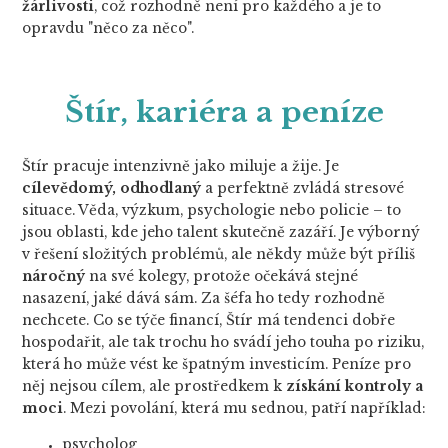
žárlivosti
, což rozhodně není pro každého a je to
opravdu "něco za něco".
Štír, kariéra a peníze
Štír pracuje intenzivně jako miluje a žije. Je
cílevědomý, odhodlaný
a perfektně zvládá stresové
situace. Věda, výzkum, psychologie nebo policie – to
jsou oblasti, kde jeho talent skutečně zazáří. Je výborný
v řešení složitých problémů, ale někdy může být příliš
náročný
na své kolegy, protože očekává stejné
nasazení, jaké dává sám. Za šéfa ho tedy rozhodně
nechcete. Co se týče financí, Štír má tendenci dobře
hospodařit, ale tak trochu ho svádí jeho touha po riziku,
která ho může vést ke špatným investicím. Peníze pro
něj nejsou cílem, ale prostředkem k
získání kontroly a
moci
. Mezi povolání, která mu sednou, patří například:
psycholog