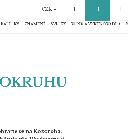
Hledat
Přihlášení
Náku
CZK
košík
 BALÍČKY
ZNAMENÍ
SVÍČKY
VŮNĚ A VYKUŘOVADLA
KRYS
ROKRUHU
obraťte se na Kozoroha.