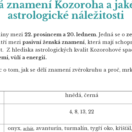
á znamení Kozoroha a jaké
astrologické náležitosti
niny mezi
22. prosincem a 20. lednem
. Jedná se o
ze
tří mezi
pasivní ženská
znamení
, která mají schop
et. Z hlediska astrologických kvalit Kozorohové spa
mi, vůlí a energií.
íc o tom, jak se dělí znamení zvěrokruhu a proč, m
hnědá, černá
4, 8, 13, 22
onyx,
, avanturín, turmalín, tygří oko, křišťál
achát