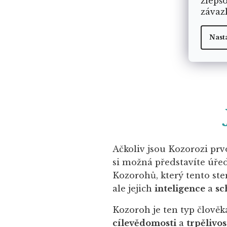
zlepš
závaz
Nast
Ačkoliv jsou Kozorozi prv
si možná představíte úřed
Kozorohů, který tento ste
ale jejich
inteligence
a
sc
Kozoroh je ten typ člověka
cílevědomosti
a
trpělivos