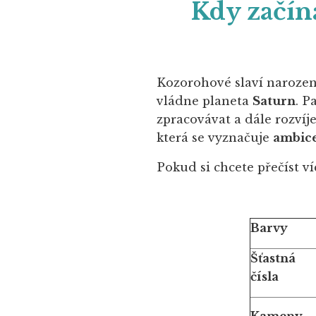
Kdy začín
Kozorohové slaví naroze
vládne planeta
Saturn
.
Pa
zpracovávat a dále rozvíj
která se vyznačuje
ambice
Pokud si chcete přečíst v
Barvy
Šťastná
čísla
Kameny