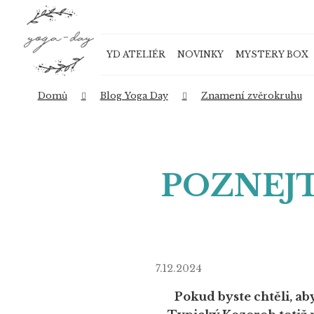
K
Přejít
o
na
Zpět
Zpět
obsah
š
do
do
YD ATELIÉR
NOVINKY
MYSTERY BOX
í
obchodu
obchodu
k
Domů
Blog Yoga Day
Znamení zvěrokruhu
POZNEJ
7.12.2024
Pokud byste chtěli, ab