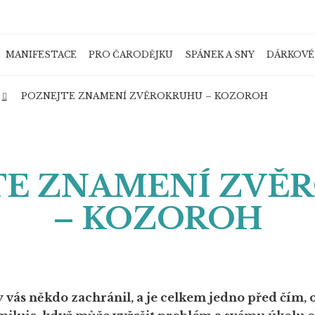
MANIFESTACE
PRO ČARODĚJKU
SPÁNEK A SNY
DÁRKOVÉ
Co potřebujete najít?
POZNEJTE ZNAMENÍ ZVĚROKRUHU – KOZOROH
HLEDAT
TE ZNAMENÍ ZVĚ
– KOZOROH
Doporučujeme
y vás někdo zachránil, a je celkem jedno před čím, 