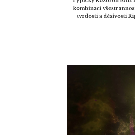
Typický Kozoroh totiž m
kombinaci všestrannost
tvrdosti a děsivosti 