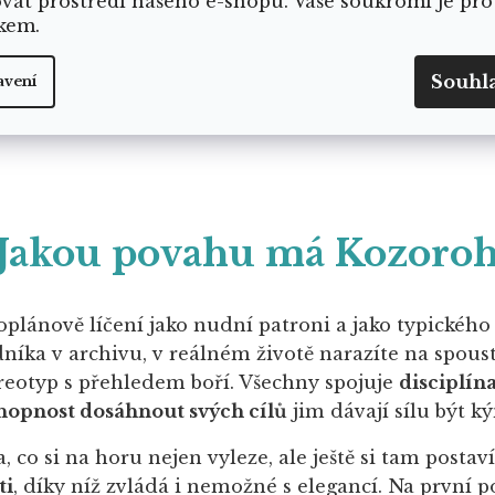
ovat prostředí našeho e-shopu. Vaše soukromí je pro
kem.
Souhl
avení
Jakou povahu má Kozoro
oplánově líčení jako nudní patroni a jako typickéh
níka v archivu, v reálném životě narazíte na spous
reotyp s přehledem boří. Všechny spojuje
disciplín
hopnost dosáhnout svých cílů
jim dávají sílu být k
, co si na horu nejen vyleze, ale ještě si tam posta
ti
, díky níž zvládá i nemožné s elegancí. Na první 