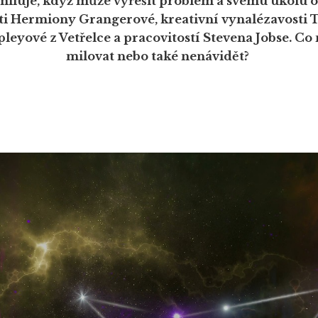
iluje, když může vyřešit problém a svému úkolu ob
i Hermiony Grangerové, kreativní vynalézavosti 
Ripleyové z Vetřelce a pracovitostí Stevena Jobse. C
milovat nebo také nenávidět?