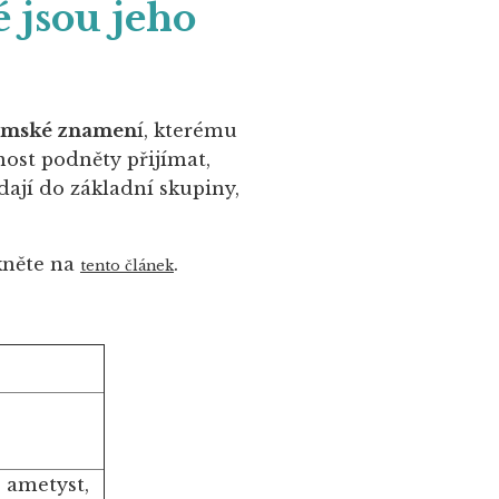
 jsou jeho
mské znamen
í, kterému
nost podněty přijímat,
dají do základní skupiny,
rkněte na
.
tento článek
, ametyst,