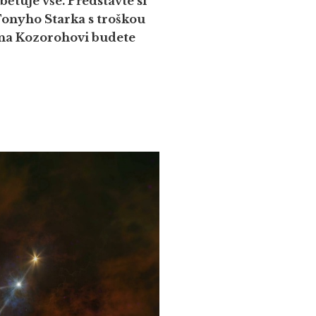
ětuje vše. Představte si
Tonyho Starka s troškou
o na Kozorohovi budete