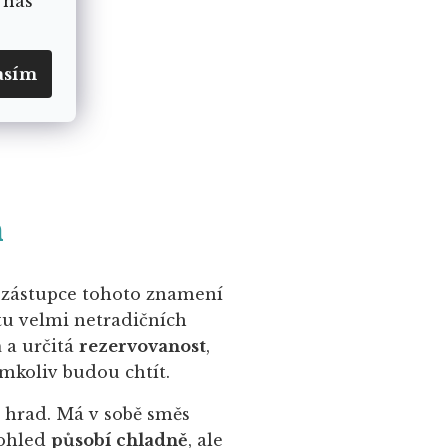
 nás
asím
h
o zástupce tohoto znamení
tu velmi netradičních
a
a určitá
rezervovanost
,
ýmkoliv budou chtít.
ví hrad. Má v sobě směs
pohled
působí chladně
, ale