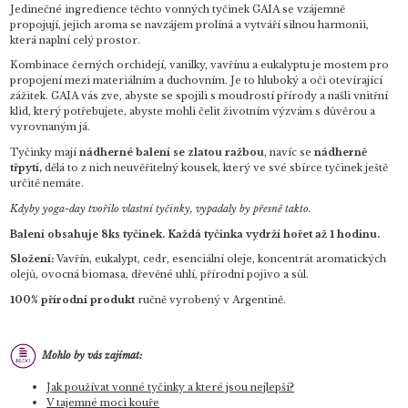
Jedinečné ingredience těchto vonných tyčinek GAIA se vzájemně
propojují, jejich aroma se navzájem prolíná a vytváří silnou harmonii,
která naplní celý prostor.
Kombinace černých orchidejí, vanilky, vavřínu a eukalyptu je mostem pro
propojení mezi materiálním a duchovním. Je to hluboký a oči otevírající
zážitek. GAIA vás zve, abyste se spojili s moudrostí přírody a našli vnitřní
klid, který potřebujete, abyste mohli čelit životním výzvám s důvěrou a
vyrovnaným já.
Tyčinky mají
nádherné balení se zlatou ražbou
, navíc se
nádherně
třpytí,
dělá to z nich neuvěřitelný kousek, který ve své sbírce tyčinek ještě
určitě nemáte.
Kdyby yoga-day tvořilo vlastní tyčinky, vypadaly by přesně takto.
Balení obsahuje 8ks tyčinek. Každá tyčinka vydrží hořet až 1 hodinu.
Složení:
Vavřín, eukalypt, cedr,
esenciální oleje, koncentrát aromatických
olejů, ovocná biomasa, dřevěné uhlí, přírodní pojivo a sůl.
100% přírodní produkt
ručně vyrobený v Argentině.
Mohlo by vás zajímat:
Jak používat vonné tyčinky a které jsou nejlepší?
V tajemné moci kouře