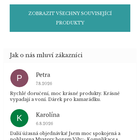
ZOBRAZIT VŠECHNY SOUVISEJÍCÍ
PRODUKTY
Petra
P
Hodnocení obchodu je 5 z 5 hvězdiček.
7.8.2026
Rychlé doručení, moc krásné produkty. Krásně
vypadají a voní. Dárek pro kamarádku.
Karolína
K
Hodnocení obchodu je 5 z 5 hvězdiček.
6.8.2026
Další úžasná objednávka! Jsem moc spokojená a
pohlazena Mystery boxem Víly✨ Komplikace s