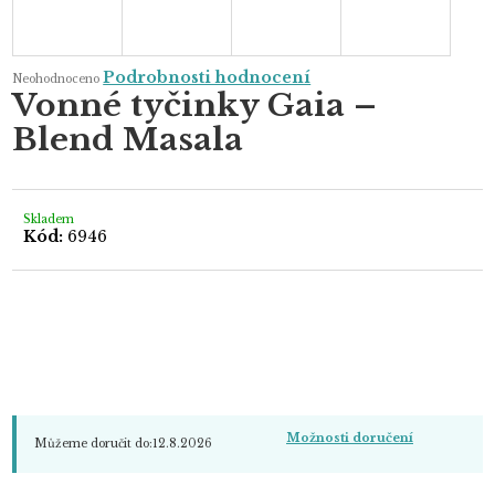
Průměrné
Podrobnosti hodnocení
Neohodnoceno
hodnocení
Vonné tyčinky Gaia –
produktu
je
Blend Masala
0,0
z
5
hvězdiček.
Skladem
Kód:
6946
Možnosti doručení
Můžeme doručit do:
12.8.2026