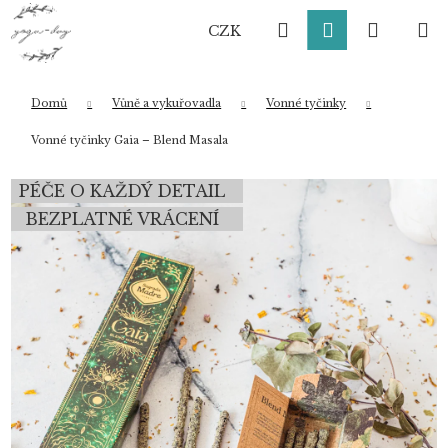
K
Přejít
Hledat
Přihlášení
Nákup
M
na
o
CZK
obsah
Zpět
Zpět
š
í
košík
k
Domů
Vůně a vykuřovadla
Vonné tyčinky
Co potřebujete najít?
Vonné tyčinky Gaia – Blend Masala
PÉČE O KAŽDÝ DETAIL
HLEDAT
BEZPLATNÉ VRÁCENÍ
Doporučujeme