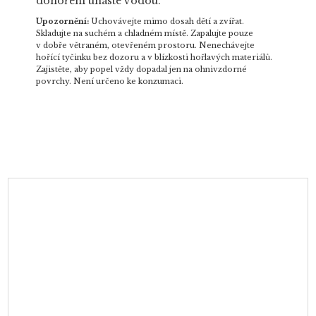
dohoření uhaste vodou.
Upozornění:
Uchovávejte mimo dosah dětí a zvířat.
Skladujte na suchém a chladném místě. Zapalujte pouze
v dobře větraném, otevřeném prostoru. Nenechávejte
hořící tyčinku bez dozoru a v blízkosti hořlavých materiálů.
Zajistěte, aby popel vždy dopadal jen na ohnivzdorné
povrchy. Není určeno ke konzumaci.