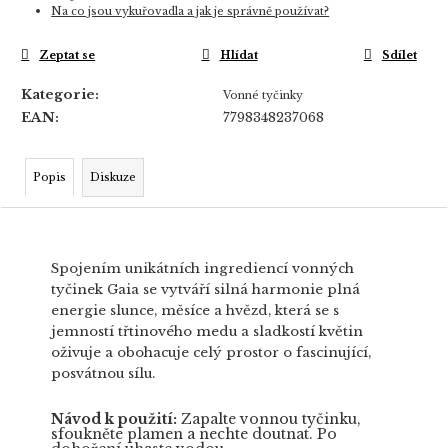
Na co jsou vykuřovadla a jak je správně používat?
Zeptat se
Hlídat
Sdílet
Kategorie
:
Vonné tyčinky
EAN
:
7798348237068
Popis
Diskuze
Spojením unikátních ingrediencí vonných
tyčinek Gaia se vytváří silná harmonie plná
energie slunce, měsíce a hvězd, která se s
jemností třtinového medu a sladkostí květin
oživuje a obohacuje celý prostor o fascinující,
posvátnou sílu.
Návod k použití:
Zapalte vonnou tyčinku,
sfoukněte plamen a nechte doutnat. Po