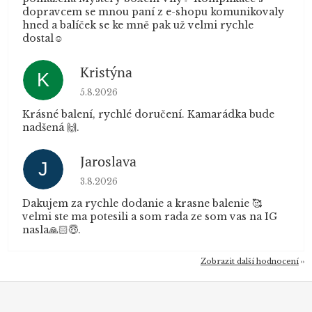
dopravcem se mnou paní z e-shopu komunikovaly
hned a balíček se ke mně pak už velmi rychle
dostal☺️
Kristýna
K
Hodnocení obchodu je 5 z 5 hvězdiček.
5.8.2026
Krásné balení, rychlé doručení. Kamarádka bude
nadšená 🙌.
Jaroslava
J
Hodnocení obchodu je 5 z 5 hvězdiček.
3.8.2026
Dakujem za rychle dodanie a krasne balenie 🥰
velmi ste ma potesili a som rada ze som vas na IG
nasla🙏🏻😇.
Zobrazit další hodnocení
Z
á