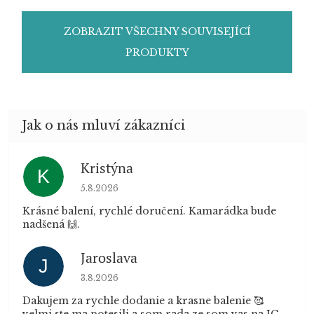
ZOBRAZIT VŠECHNY SOUVISEJÍCÍ
PRODUKTY
Kristýna
K
Hodnocení obchodu je 5 z 5 hvězdiček.
5.8.2026
Krásné balení, rychlé doručení. Kamarádka bude
nadšená 🙌.
Jaroslava
J
Hodnocení obchodu je 5 z 5 hvězdiček.
3.8.2026
Dakujem za rychle dodanie a krasne balenie 🥰
velmi ste ma potesili a som rada ze som vas na IG