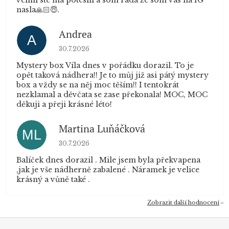
nasla🙏🏻😇.
Andrea
A
Hodnocení obchodu je 5 z 5 hvězdiček.
30.7.2026
Mystery box Víla dnes v pořádku dorazil. To je
opět taková nádhera!! Je to můj již asi pátý mystery
box a vždy se na něj moc těším!! I tentokrát
nezklamal a děvčata se zase překonala! MOC, MOC
děkuji a přeji krásné léto!
Martina Luňáčková
ML
Hodnocení obchodu je 5 z 5 hvězdiček.
30.7.2026
Balíček dnes dorazil . Mile jsem byla překvapena
,jak je vše nádherně zabalené . Náramek je velice
krásný a vůně také .
Zobrazit další hodnocení
Z