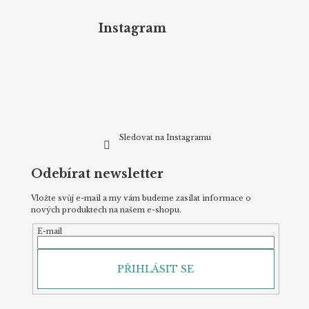
á
p
Instagram
a
t
í
Sledovat na Instagramu
Odebírat newsletter
Vložte svůj e-mail a my vám budeme zasílat informace o
nových produktech na našem e-shopu.
E-mail
PŘIHLÁSIT SE