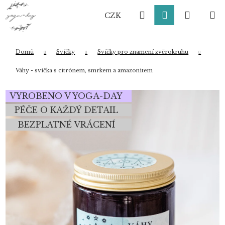
K
Přejít
Hledat
Přihlášení
Nákup
M
na
o
CZK
obsah
Zpět
Zpět
š
í
košík
k
Domů
Svíčky
Svíčky pro znamení zvěrokruhu
Co potřebujete najít?
Váhy - svíčka s citrónem, smrkem a amazonitem
VYROBENO V YOGA-DAY
HLEDAT
PÉČE O KAŽDÝ DETAIL
BEZPLATNÉ VRÁCENÍ
Doporučujeme