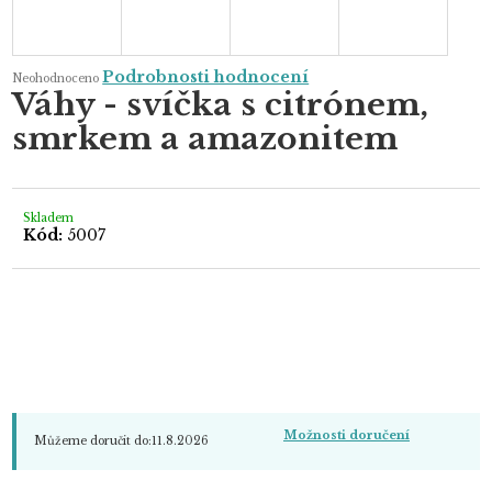
Průměrné
Podrobnosti hodnocení
Neohodnoceno
hodnocení
Váhy - svíčka s citrónem,
produktu
je
smrkem a amazonitem
0,0
z
5
hvězdiček.
Skladem
Kód:
5007
Možnosti doručení
Můžeme doručit do:
11.8.2026