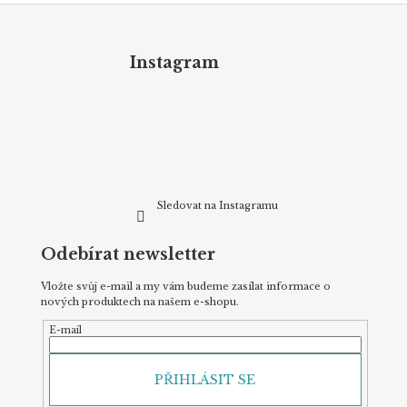
Z
á
p
Instagram
a
t
í
Sledovat na Instagramu
Odebírat newsletter
Vložte svůj e-mail a my vám budeme zasílat informace o
nových produktech na našem e-shopu.
E-mail
PŘIHLÁSIT SE