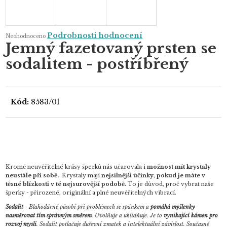
Průměrné
Podrobnosti hodnocení
Neohodnoceno
hodnocení
Jemný fazetovaný prsten se
produktu
je
sodalitem - postříbřený
0,0
z
5
hvězdiček.
Kód:
8583/01
Kromě neuvěřitelné krásy šperků nás učarovala i
možnost mít krystaly
neustále při sobě.
Krystaly mají
nejsilnější účinky
,
pokud je máte v
těsné blízkosti v té nejsurovější podobě.
To je důvod, proč vybrat naše
šperky - přirozené, originální a plné neuvěřitelných vibrací.
Sodali
t
- Blahodárně působí při problémech se spánkem a
pomáhá myšlenky
nasměrovat tím správným směrem
. Uvolňuje a uklidňuje. Je to
vynikající kámen pro
rozvoj mysli
. Sodalit potlačuje duševní zmatek a intelektuální závislost. Současně