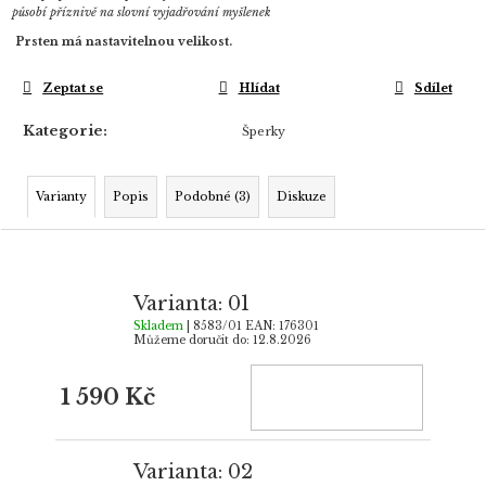
působí příznivě na slovní vyjadřování myšlenek
Prsten má nastavitelnou velikost.
Zeptat se
Hlídat
Sdílet
Kategorie
:
Šperky
Varianty
Popis
Podobné (3)
Diskuze
Varianta: 01
Skladem
| 8583/01
EAN:
176301
Můžeme doručit do:
12.8.2026
1 590 Kč
Varianta: 02