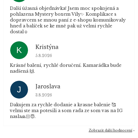
Další úžasná objednávka! Jsem moc spokojená a
pohlazena Mystery boxem Víly✨ Komplikace s
dopravcem se mnou paní z e-shopu komunikovaly
hned a balíček se ke mně pak už velmi rychle
dostal☺️
Kristýna
K
Hodnocení obchodu je 5 z 5 hvězdiček.
5.8.2026
Krásné balení, rychlé doručení. Kamarádka bude
nadšená 🙌.
Jaroslava
J
Hodnocení obchodu je 5 z 5 hvězdiček.
3.8.2026
Dakujem za rychle dodanie a krasne balenie 🥰
velmi ste ma potesili a som rada ze som vas na IG
nasla🙏🏻😇.
Zobrazit další hodnocení