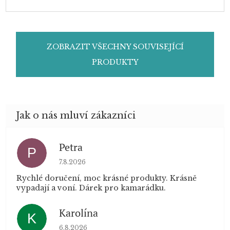
ZOBRAZIT VŠECHNY SOUVISEJÍCÍ
PRODUKTY
Petra
P
Hodnocení obchodu je 5 z 5 hvězdiček.
7.8.2026
Rychlé doručení, moc krásné produkty. Krásně
vypadají a voní. Dárek pro kamarádku.
Karolína
K
Hodnocení obchodu je 5 z 5 hvězdiček.
6.8.2026