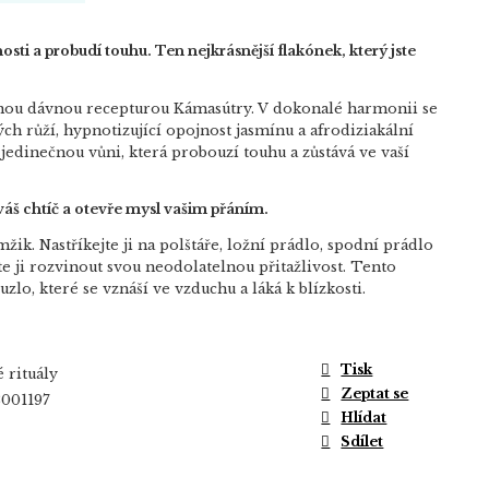
osti a probudí touhu. Ten nejkrásnější flakónek, který jste
anou dávnou recepturou Kámasútry. V dokonalé harmonii se
ch růží, hypnotizující opojnost jasmínu a afrodiziakální
y jedinečnou vůni, která probouzí touhu a zůstává ve vaší
váš chtíč a otevře mysl vašim přáním.
ik. Nastříkejte ji na polštáře, ložní prádlo, spodní prádlo
 ji rozvinout svou neodolatelnou přitažlivost. Tento
zlo, které se vznáší ve vzduchu a láká k blízkosti.
Tisk
 rituály
Zeptat se
001197
Hlídat
Sdílet