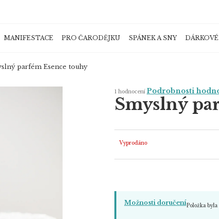
MANIFESTACE
PRO ČARODĚJKU
SPÁNEK A SNY
DÁRKOVÉ
Co potřebujete najít?
slný parfém Esence touhy
Průměrné
Podrobnosti hodn
1 hodnocení
hodnocení
Smyslný pa
produktu
je
HLEDAT
5,0
z
5
hvězdiček.
Vyprodáno
Doporučujeme
Možnosti doručení
Položka byl