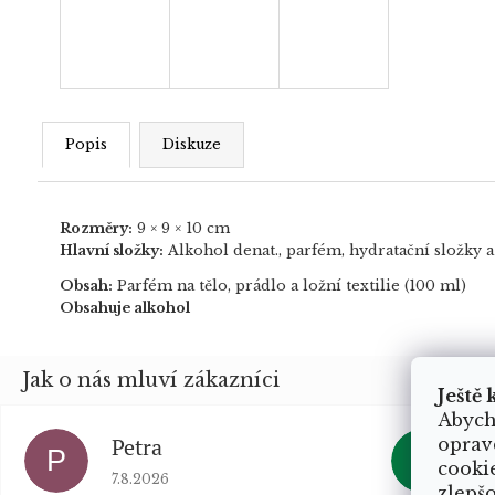
Popis
Diskuze
Rozměry:
9 × 9 × 10 cm
Hlavní složky:
Alkohol denat., parfém, hydratační složky
Obsah:
Parfém na tělo, prádlo a ložní textilie (100 ml)
Obsahuje alkohol
Ještě 
Abych
Petra
K
oprav
P
K
cooki
Hodnocení obchodu je 5 z 5 hvězdiček.
Ho
7.8.2026
6.
zlepš