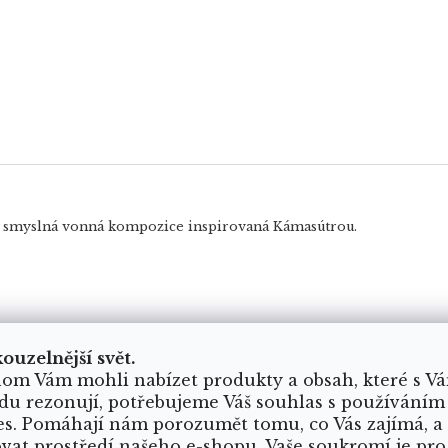
 a smyslná vonná kompozice inspirovaná Kámasútrou.
kouzelnější svět.
om Vám mohli nabízet produkty a obsah, které s V
arolína
Kristýna
du rezonují, potřebujeme Váš souhlas s používáním
K
es. Pomáhají nám porozumět tomu, co Vás zajímá, a
dnocení obchodu je 5 z 5 hvězdiček.
Hodnocení obchod
8.2026
5.8.2026
ovat prostředí našeho e-shopu. Vaše soukromí je pro