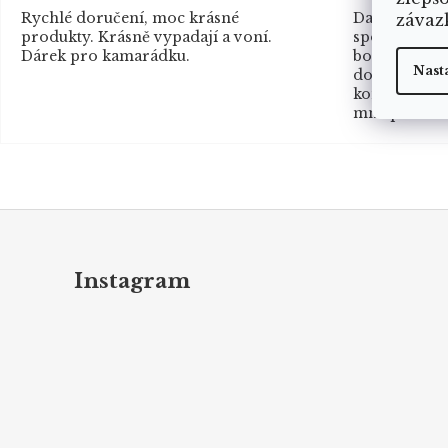
Rychlé doručení, moc krásné
Další úžasná
závaz
produkty. Krásně vypadají a voní.
spokojená a
Dárek pro kamarádku.
boxem Víly✨
Nast
dopravcem s
komunikovaly
mně pak už v
Z
á
p
Instagram
a
t
í