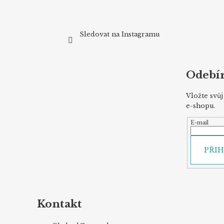
Sledovat na Instagramu
Odebír
Vložte svů
e-shopu.
E-mail
PŘIH
Kontakt