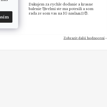
ní.
Dakujem za rychle dodanie a krasne
balenie 🥰velmi ste ma potesili a som
rada ze som vas na IG nasla🙏🏻😇.
asím
Zobrazit další hodnocení