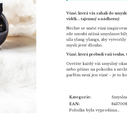
Vůně, která vás zahalí do smysln
viděli... tajemný a nádherný.
Nechte se unést vůní inspirov
zde snoubí něžná smyslnost bílý
síla ylang-ylangu, aby vytvořil
mysli ještě dlouho.
Vůně, která probudí vaši touhu, 
Osvěžte každý váš smyslný okamž
nebo přímo na pokožku a nechte
parfém není jen vůně – je to kou
Kategorie
:
Smyslné
EAN
:
8437008
Položka byla vyprodána…