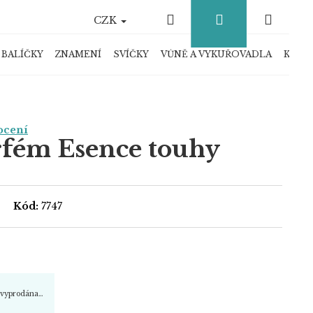
Hledat
Přihlášení
Náku
CZK
košík
 BALÍČKY
ZNAMENÍ
SVÍČKY
VŮNĚ A VYKUŘOVADLA
KRYS
ocení
rfém Esence touhy
Kód:
7747
a vyprodána…