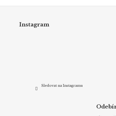
Z
á
p
Instagram
a
t
í
Sledovat na Instagramu
Odebír