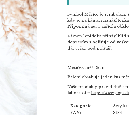
Symbol Měsíce je symbolem žen
kdy se na kámen nanáší tenká 
Připomíná auru, zářící a obklo
Kámen
lepidolit
přináší
klid 
depresím a očišťuje od veške
dát večer pod polštář.
Měsíček měří 3cm.
Balení obsahuje jeden kus mě
Naše produkty pravidelně cer
laboratoře:
https://www.yoga-da
Kategorie
:
Sety k
EAN
:
3484