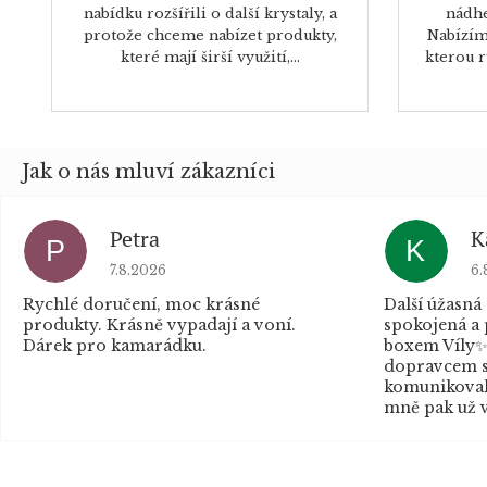
nabídku rozšířili o další krystaly, a
nádhe
protože chceme nabízet produkty,
Nabízíme
které mají širší využití,...
kterou r
Petra
K
P
K
Hodnocení obchodu je 5 z 5 hvězdiček.
Ho
7.8.2026
6.
Rychlé doručení, moc krásné
Další úžasná
produkty. Krásně vypadají a voní.
spokojená a
Dárek pro kamarádku.
boxem Víly✨
dopravcem s
komunikovaly
mně pak už v