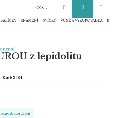
Hledat
Přihlášení
Náku
CZK
košík
 BALÍČKY
ZNAMENÍ
SVÍČKY
VŮNĚ A VYKUŘOVADLA
KRYS
dnocení
UROU z lepidolitu
Kód:
3484
ožnosti doručení