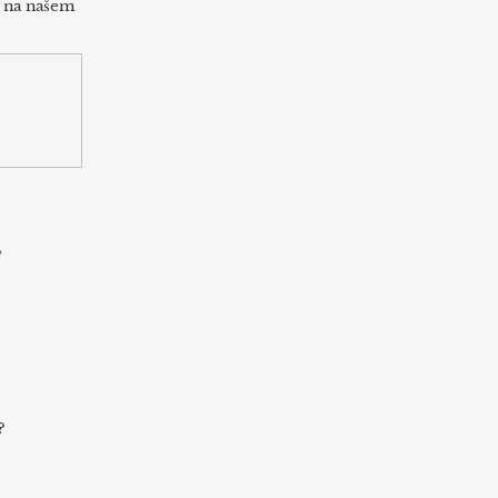
h na našem
s
?