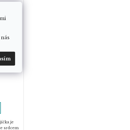
ámi
 nás
l
asím
íčka je
te srdcem