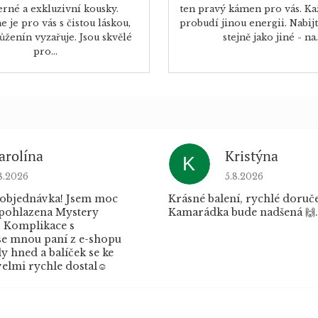
rné a exkluzivní kousky.
ten pravý kámen pro vás. Ka
 je pro vás s čistou láskou,
probudí jinou energii. Nabi
ůženín vyzařuje. Jsou skvělé
stejně jako jiné - na..
pro...
arolína
Kristýna
K
dnocení obchodu je 5 z 5 hvězdiček.
Hodnocení obchod
8.2026
5.8.2026
 objednávka! Jsem moc
Krásné balení, rychlé doruče
 pohlazena Mystery
Kamarádka bude nadšená 🙌.
 Komplikace s
e mnou paní z e-shopu
 hned a balíček se ke
elmi rychle dostal☺️