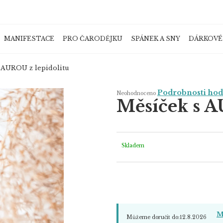
MANIFESTACE
PRO ČARODĚJKU
SPÁNEK A SNY
DÁRKOVÉ
Co potřebujete najít?
 AUROU z lepidolitu
Průměrné
Podrobnosti ho
Neohodnoceno
hodnocení
Měsíček s A
produktu
je
HLEDAT
0,0
z
5
hvězdiček.
Skladem
Doporučujeme
M
Můžeme doručit do:
12.8.2026