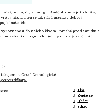
ství, osudu, síly a energie.
Andělská aura je technika,
vrstva titanu a ten se tak stává magicky duhový.
pující naše tělo.
a vyrovnanost do našeho života
. Pomáhá
proti smutku a
ré negativní energie.
Zlepšuje spánek a je skvělé si jej
síčku.
tifikujeme u České Gemologické
y.cz/certifikaty/
Tisk
amenů
Zeptat se
Hlídat
Sdílet