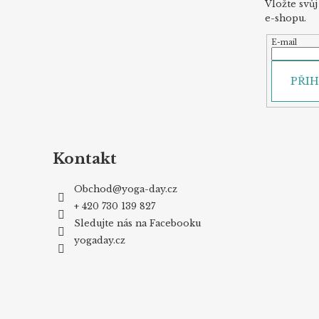
Vložte svů
e-shopu.
E-mail
PŘIH
Kontakt
Obchod
@
yoga-day.cz
+ 420 730 139 827
Sledujte nás na Facebooku
yogaday.cz