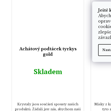
Ještě 
Abych
oprav
cooki
zlepš
závaz
Achátový podtácek tyrkys
Uniká
Nast
gold
Skladem
Krystaly jsou součástí spousty našich
Misky z k
produktů. Žádali jste nás, abychom naši
tyto 