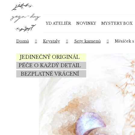
K
Přejít
o
na
Zpět
Zpět
obsah
š
do
do
YD ATELIÉR
NOVINKY
MYSTERY BOX
í
obchodu
obchodu
k
Domů
Krystaly
Sety kamenů
Měsíček s
JEDINEČNÝ ORIGINÁL
PÉČE O KAŽDÝ DETAIL
BEZPLATNÉ VRÁCENÍ