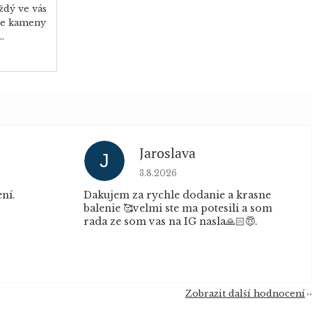
ždý ve vás
jte kameny
.
Jaroslava
J
u je 5 z 5 hvězdiček.
Hodnocení obchodu je 5 z 5 hvěz
3.8.2026
ní.
Dakujem za rychle dodanie a krasne
balenie 🥰velmi ste ma potesili a som
rada ze som vas na IG nasla🙏🏻😇.
Zobrazit další hodnocení