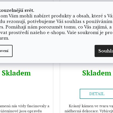
kouzelnější svět.
om Vám mohli nabízet produkty a obsah, které s V
du rezonují, potřebujeme Váš souhlas s používáním
es. Pomáhají nám porozumět tomu, co Vás zajímá, a
ovat prostředí našeho e-shopu. Vaše soukromí je pro
kem.
tní růženínová miska
Vajíčko - křišťá
Souhl
avení
Skladem
Skladem
DETAIL
amenů nás vždy fascinovaly a
Krásný kámen ve tvaru vaj
růženínové jsou opravdu
nádherná dekorace. Vybírej