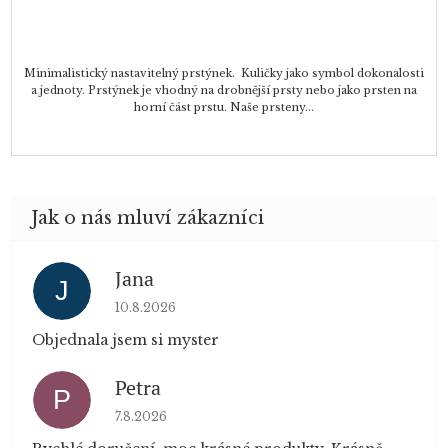
Minimalistický nastavitelný prstýnek. Kuličky jako symbol dokonalosti
a jednoty. Prstýnek je vhodný na drobnější prsty nebo jako prsten na
horní část prstu. Naše prsteny...
Jana
J
Hodnocení obchodu je 5 z 5 hvězdiček.
10.8.2026
Objednala jsem si myster
Petra
P
Hodnocení obchodu je 5 z 5 hvězdiček.
7.8.2026