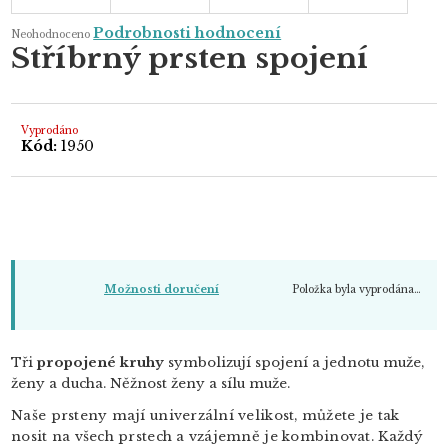
Průměrné
Podrobnosti hodnocení
Neohodnoceno
hodnocení
Stříbrný prsten spojení
produktu
je
0,0
z
5
hvězdiček.
Vyprodáno
Kód:
1950
Položka byla vyprodána…
Možnosti doručení
Tři
propojené kruhy
symbolizují spojení a jednotu muže,
ženy a ducha. Něžnost ženy a sílu muže.
Naše prsteny mají univerzální velikost, můžete je tak
nosit na všech prstech a vzájemně je kombinovat. Každý