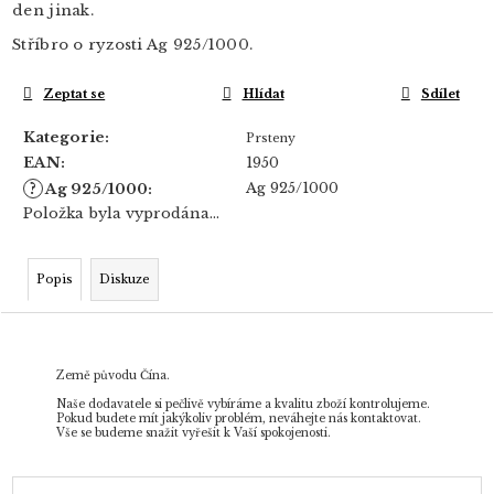
den jinak.
Stříbro o ryzosti Ag 925/1000.
Zeptat se
Hlídat
Sdílet
Kategorie
:
Prsteny
EAN
:
1950
?
Ag 925/1000
Ag 925/1000
:
Položka byla vyprodána…
Popis
Diskuze
Země původu Čína.
Naše dodavatele si pečlivě vybíráme a kvalitu zboží kontrolujeme.
Pokud budete mít jakýkoliv problém, neváhejte nás kontaktovat.
Vše se budeme snažit vyřešit k Vaší spokojenosti.