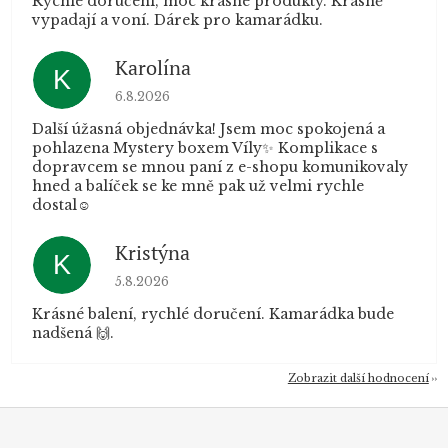
Rychlé doručení, moc krásné produkty. Krásně
vypadají a voní. Dárek pro kamarádku.
Karolína
K
Hodnocení obchodu je 5 z 5 hvězdiček.
6.8.2026
Další úžasná objednávka! Jsem moc spokojená a
pohlazena Mystery boxem Víly✨ Komplikace s
dopravcem se mnou paní z e-shopu komunikovaly
hned a balíček se ke mně pak už velmi rychle
dostal☺️
Kristýna
K
Hodnocení obchodu je 5 z 5 hvězdiček.
5.8.2026
Krásné balení, rychlé doručení. Kamarádka bude
nadšená 🙌.
Zobrazit další hodnocení
Z
á