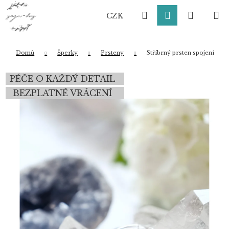
K
Přejít
Hledat
Přihlášení
Nákup
M
na
o
CZK
obsah
Zpět
Zpět
š
í
košík
k
Domů
Šperky
Prsteny
Stříbrný prsten spojení
Co potřebujete najít?
PÉČE O KAŽDÝ DETAIL
BEZPLATNÉ VRÁCENÍ
HLEDAT
Doporučujeme