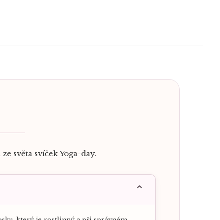
ze světa svíček Yoga-day.
sku, který je rostlinný a při správném