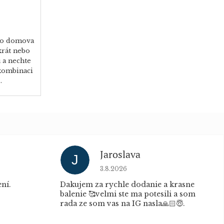
ho domova
krát nebo
u a nechte
kombinaci
.
Jaroslava
J
u je 5 z 5 hvězdiček.
Hodnocení obchodu je 5 z 5 hvěz
3.8.2026
ní.
Dakujem za rychle dodanie a krasne
balenie 🥰velmi ste ma potesili a som
rada ze som vas na IG nasla🙏🏻😇.