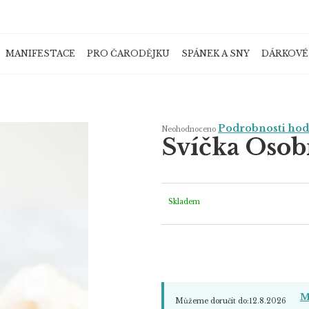
MANIFESTACE
PRO ČARODĚJKU
SPÁNEK A SNY
DÁRKOVÉ
Co potřebujete najít?
Průměrné
Podrobnosti ho
Neohodnoceno
hodnocení
Svíčka Osobn
produktu
je
HLEDAT
0,0
z
5
hvězdiček.
Skladem
Doporučujeme
M
Můžeme doručit do:
12.8.2026