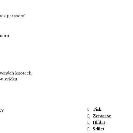
ez parabenů
inami
evěných knotech
ou svíčku
Tisk
KY
Zeptat se
Hlídat
Sdílet