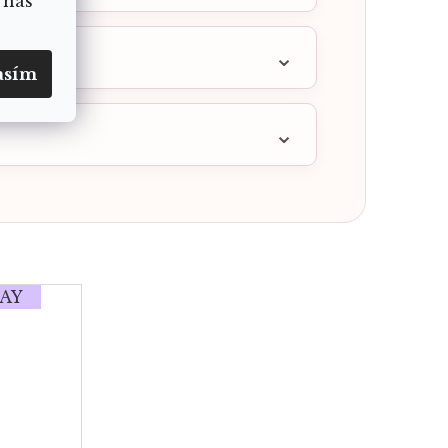
 nás
asím
AY