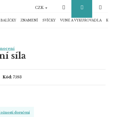
Hledat
Přihlášení
Náku
CZK
košík
 BALÍČKY
ZNAMENÍ
SVÍČKY
VŮNĚ A VYKUŘOVADLA
KRYS
dnocení
í síla
Kód:
7593
ožnosti doručení