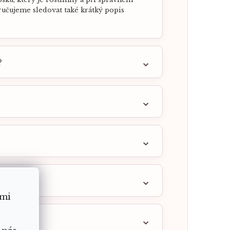
ručujeme sledovat také krátký popis
?
ámi