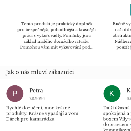
Tento produkt je praktický doplněk
Ručně vy
pro bezpečnější, pohodlnější a krásnější
naší dí
práci s vykuřovadly. Pomůcky jsou
abstrakt
základ malého domácího rituálu.
Nádhern
Pomohou vám mít vykuřování pod...
použít 
Petra
K
P
K
Hodnocení obchodu je 5 z 5 hvězdiček.
Ho
7.8.2026
6.
Rychlé doručení, moc krásné
Další úžasná
produkty. Krásně vypadají a voní.
spokojená a
Dárek pro kamarádku.
boxem Víly✨
dopravcem s
komunikovaly