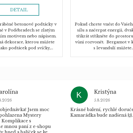
DETAIL
ráběné betonové podtácky v
Pokud chcete vnést do Vaše
lně v Poděbradech se zlatým
sílu a načerpat energii, dva
ním motivem nebo nápisem.
třikrát stříkněte do prostor
á dekorace, kterou můžete
vůni rozvonět. Bergamot v 
jako podtácek pod svíčky,...
s levandulí můžete..
arolína
Kristýna
K
dnocení obchodu je 5 z 5 hvězdiček.
Hodnocení obchod
8.2026
5.8.2026
 objednávka! Jsem moc
Krásné balení, rychlé doruče
 pohlazena Mystery
Kamarádka bude nadšená 🙌.
 Komplikace s
e mnou paní z e-shopu
 hned a balíček se ke