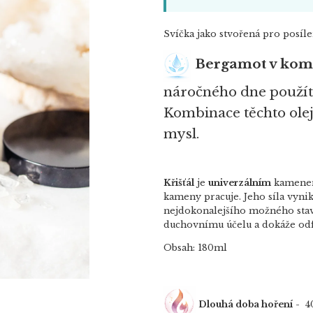
Svíčka jako stvořená pro posíle
Bergamot v komb
náročného dne použít
Kombinace těchto olejů
mysl.
Křišťál
je
univerzálním
kamenem,
kameny pracuje. Jeho síla vyni
nejdokonalejšího možného sta
duchovnímu účelu a dokáže odfi
Obsah: 180ml
Dlouhá doba hoření
- 4