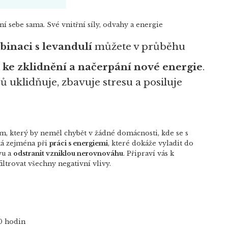
ní sebe sama. Své vnitřní síly, odvahy a energie
inaci s levandulí
můžete v průběhu
ke zklidnění a načerpání nové energie
.
 uklidňuje, zbavuje stresu a posiluje
 který by neměl chybět v žádné domácnosti, kde se s
ká zejména při
práci s energiemi
, které dokáže vyladit do
vu a
odstranit vzniklou nerovnováhu
. Připraví vás k
ltrovat všechny negativní vlivy.
0 hodin