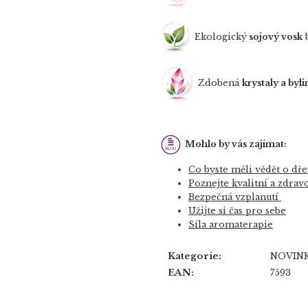
Ekologický
sojový vosk
b
Zdobená
krystaly a byl
Mohlo by vás zajímat:
Co byste měli vědět o dř
Poznejte kvalitní a zdrav
Bezpečná vzplanutí
Užijte si čas pro sebe
Síla aromaterapie
Kategorie
:
NOVIN
EAN
:
7593