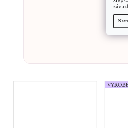
zlepš
závaz
Nast
VYROBE