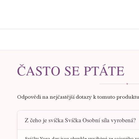
ČASTO SE PTÁTE
♥
Odpovědi na nejčastější dotazy k tomuto produktu 
Z čeho je svíčka Svíčka Osobní síla vyrobená?
Svíčky Yoga-day jsou obvykle vyráběné ze sojového vo