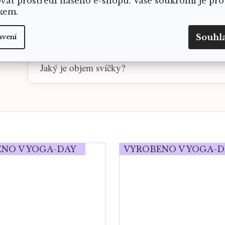
ovat prostředí našeho e-shopu. Vaše soukromí je pro
kem.
Čím je svíčka zdobená?
Souhl
avení
Jaký je objem svíčky?
NO V YOGA-DAY
VYROBENO V YOGA-D