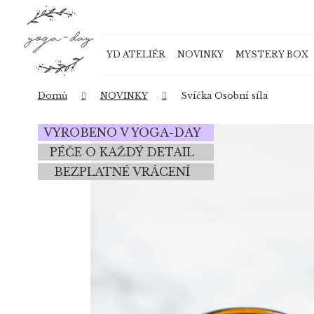
K
Přejít
o
na
Zpět
Zpět
obsah
š
do
do
YD ATELIÉR
NOVINKY
MYSTERY BOX
í
obchodu
obchodu
k
Domů
NOVINKY
Svíčka Osobní síla
VYROBENO V YOGA-DAY
PÉČE O KAŽDÝ DETAIL
BEZPLATNÉ VRÁCENÍ