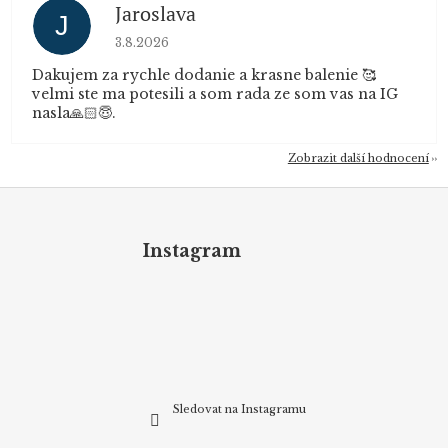
Jaroslava
J
Hodnocení obchodu je 5 z 5 hvězdiček.
3.8.2026
Dakujem za rychle dodanie a krasne balenie 🥰
velmi ste ma potesili a som rada ze som vas na IG
nasla🙏🏻😇.
Zobrazit další hodnocení
Z
á
p
Instagram
a
t
í
Sledovat na Instagramu