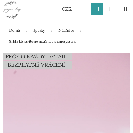
K
Přejít
Hledat
Přihlášení
Nákup
M
na
o
CZK
obsah
Zpět
Zpět
š
í
košík
k
Domů
Šperky
Náušnice
Co potřebujete najít?
SIMPLE stříbrné náušnice s ametystem
PÉČE O KAŽDÝ DETAIL
HLEDAT
BEZPLATNÉ VRÁCENÍ
Doporučujeme