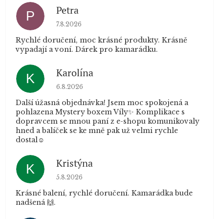
Petra
P
Hodnocení obchodu je 5 z 5 hvězdiček.
7.8.2026
Rychlé doručení, moc krásné produkty. Krásně
vypadají a voní. Dárek pro kamarádku.
Karolína
K
Hodnocení obchodu je 5 z 5 hvězdiček.
6.8.2026
Další úžasná objednávka! Jsem moc spokojená a
pohlazena Mystery boxem Víly✨ Komplikace s
dopravcem se mnou paní z e-shopu komunikovaly
hned a balíček se ke mně pak už velmi rychle
dostal☺️
Kristýna
K
Hodnocení obchodu je 5 z 5 hvězdiček.
5.8.2026
Krásné balení, rychlé doručení. Kamarádka bude
nadšená 🙌.