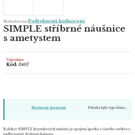
Průměrné
Podrobnosti hodnocení
Neohodnoceno
hodnocení
SIMPLE stříbrné náušnice
produktu
je
s ametystem
0,0
z
5
hvězdiček.
Vyprodáno
Kód:
3407
Položka byla vyprodána…
Možnosti doručení
Kolekce SIMPLE krystalových náušnic je spojení šperků z čistého stříbra s
nádhernými drahými kameny.