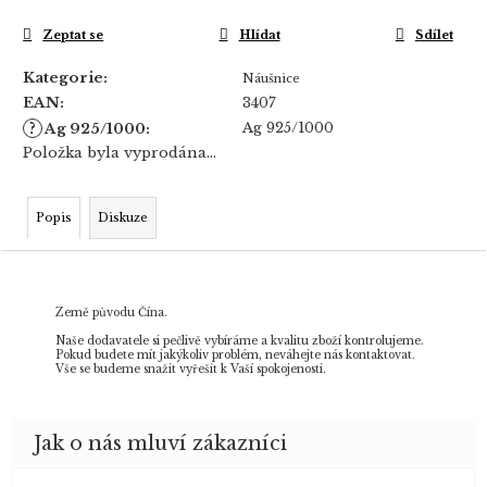
Zeptat se
Hlídat
Sdílet
Kategorie
:
Náušnice
EAN
:
3407
?
Ag 925/1000
Ag 925/1000
:
Položka byla vyprodána…
Popis
Diskuze
Země původu Čína.
Naše dodavatele si pečlivě vybíráme a kvalitu zboží kontrolujeme.
Pokud budete mít jakýkoliv problém, neváhejte nás kontaktovat.
Vše se budeme snažit vyřešit k Vaší spokojenosti.