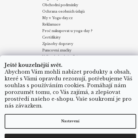
Obchodní podmínky
Ochrana osobních údajů
My v Yoga-day.cz
Reklamace
Proč nakupovat u yoga-day ?
Certifikáty
Způsoby dopravy
Puncovní značky
Velkoobchodní odběr
Ještě kouzelnější svět.
Abychom Vám mohli nabízet produkty a obsah,
Obchodní podmínky
Kontakty
My v Yoga Day
Blog
které s Vámi opravdu rezonují, potřebujeme Váš
Reklamace
Proč nakupovat u yoga-day.cz
Certifikáty
souhlas s používáním cookies. Pomáhají nám
Způsoby dopravy
porozumět tomu, co Vás zajímá, a zlepšovat
prostředí našeho e-shopu. Vaše soukromí je pro
nás závazkem.
Vytvořil Shoptet
Copyright 2026
Yoga Day
. Všechna práva vyhrazena.
Nastavení