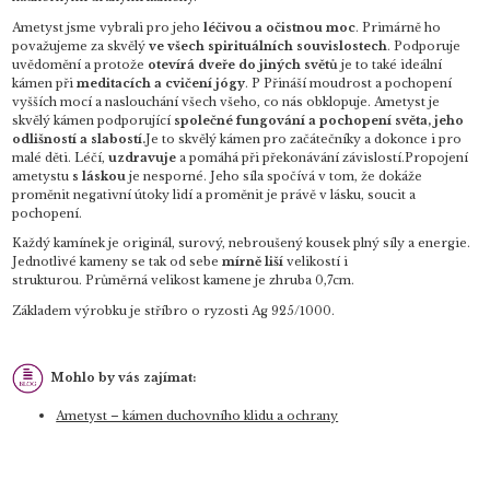
Ametyst jsme vybrali pro jeho
léčivou a očistnou moc
. Primárně ho
považujeme za skvělý
ve všech spirituálních souvislostech
. Podporuje
uvědomění a protože
otevírá dveře do jiných světů
je to také ideální
kámen při
meditacích a cvičení jógy
. P Přináší moudrost a pochopení
vyšších mocí
a naslouchání všech všeho, co nás obklopuje. Ametyst je
skvělý kámen podporující
společné fungování a pochopení světa, jeho
odlišností a slabostí.
Je to skvělý kámen pro začátečníky a dokonce i pro
malé děti. Léčí,
uzdravuje
a pomáhá při překonávání závislostí.Propojení
ametystu
s láskou
je nesporné. Jeho síla spočívá v tom, že dokáže
proměnit negativní útoky lidí a proměnit je právě v lásku, soucit a
pochopení.
Každý kamínek je originál, surový, nebroušený kousek plný síly a energie.
Jednotlivé kameny se tak od sebe
mírně liší
velikostí i
strukturou. Průměrná velikost kamene je zhruba 0,7cm.
Základem výrobku je stříbro o ryzosti Ag 925/1000.
Mohlo by vás zajímat:
Ametyst – kámen duchovního klidu a ochrany