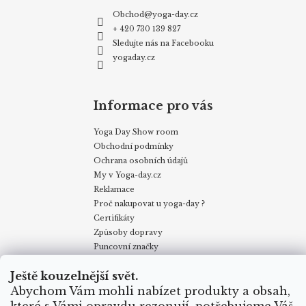
Obchod
@
yoga-day.cz
+ 420 730 139 827
Sledujte nás na Facebooku
yogaday.cz
Informace pro vás
Yoga Day Show room
Obchodní podmínky
Ochrana osobních údajů
My v Yoga-day.cz
Reklamace
Proč nakupovat u yoga-day ?
Certifikáty
Způsoby dopravy
Puncovní značky
Velkoobchodní odběr
Ještě kouzelnější svět.
Abychom Vám mohli nabízet produkty a obsah,
Obchodní podmínky
Kontakty
My v Yoga Day
Blog