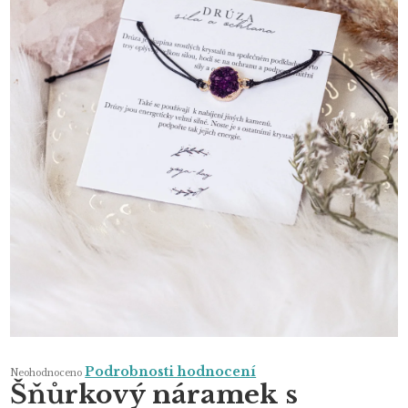
Průměrné
Podrobnosti hodnocení
Neohodnoceno
hodnocení
Šňůrkový náramek s
produktu
je