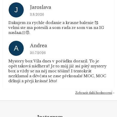
Jaroslava
J
Hodnocení obchodu je 5 z 5 hvězdiček.
3.8.2026
Dakujem za rychle dodanie a krasne balenie 🥰
velmi ste ma potesili a som rada ze som vas na IG
nasla🙏🏻😇.
Andrea
A
Hodnocení obchodu je 5 z 5 hvězdiček.
30.7.2026
Mystery box Víla dnes v pořádku dorazil. To je
opět taková nádhera!! Je to můj již asi pátý mystery
box a vždy se na něj moc těším!! I tentokrát
nezklamal a děvčata se zase překonala! MOC, MOC
děkuji a přeji krásné léto!
Zobrazit další hodnocení
Z
á
p