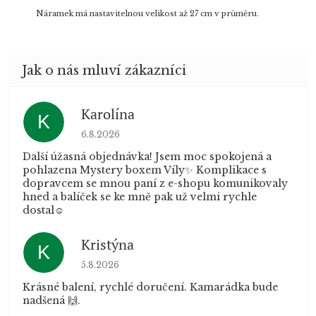
Náramek má nastavitelnou velikost až 27 cm v průměru.
Karolína
K
Hodnocení obchodu je 5 z 5 hvězdiček.
6.8.2026
Další úžasná objednávka! Jsem moc spokojená a
pohlazena Mystery boxem Víly✨ Komplikace s
dopravcem se mnou paní z e-shopu komunikovaly
hned a balíček se ke mně pak už velmi rychle
dostal☺️
Kristýna
K
Hodnocení obchodu je 5 z 5 hvězdiček.
5.8.2026
Krásné balení, rychlé doručení. Kamarádka bude
nadšená 🙌.