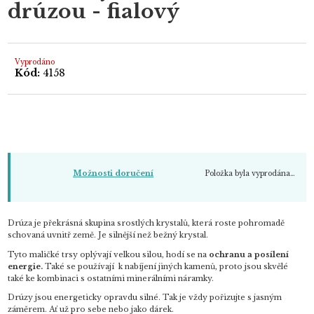
drúzou - fialový
0,0
z
5
hvězdiček.
Vyprodáno
Kód:
4158
Položka byla vyprodána…
Možnosti doručení
Drúza je překrásná skupina srostlých krystalů, která roste pohromadě
schovaná uvnitř země. Je silnější než bežný krystal.
Tyto maličké trsy oplývají velkou silou, hodí se na
ochranu a posílení
energie.
Také se používají k nabíjení jiných kamenů, proto jsou skvělé
také ke kombinaci s ostatními minerálními náramky.
Drúzy jsou energeticky opravdu silné. Tak je vždy pořizujte s jasným
záměrem. Ať už pro sebe nebo jako dárek.