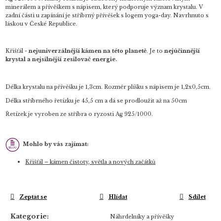
minerálem a přívěškem s nápisem, který podporuje význam krystalu. V
zadní části u
zapínání je stříbrný přívěšek s logem yoga-day. Navrhnuto s
láskou v České Republice.
Křišťál -
nejuniverzálnější kámen na této planetě
. Je to
nejúčinnější
krystal a nejsilnější zesilovač energie.
Délka krystalu na přívěšku je 1,3cm. Rozměr plíšku s nápisem je 1,2x0,5cm.
Délka stříbrného řetízku je 45,5 cm a dá se prodloužit až na 50cm
Řetízek je vyroben ze stříbra o ryzosti Ag 925/1000.
Mohlo by vás zajímat:
Křišťál – kámen čistoty, světla a nových začátků
Zeptat se
Hlídat
Sdílet
Kategorie
:
Náhrdelníky a přívěšky