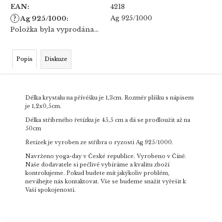
EAN
:
4218
?
Ag 925/1000
Ag 925/1000
:
Položka byla vyprodána…
Popis
Diskuze
Délka krystalu na přívěšku je 1,3cm. Rozměr plíšku s nápisem
je 1,2x0,5cm.
Délka stříbrného řetízku je 45,5 cm a dá se prodloužit až na
50cm
Řetízek je vyroben ze stříbra o ryzosti Ag 925/1000.
Navrženo yoga-day v České republice. Vyrobeno v Číně.
Naše dodavatele si pečlivě vybíráme a kvalitu zboží
kontrolujeme. Pokud budete mít jakýkoliv problém,
neváhejte nás kontaktovat. Vše se budeme snažit vyřešit k
Vaší spokojenosti.