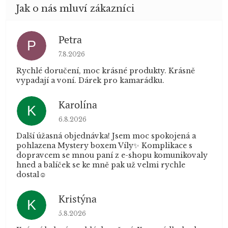
Petra
P
Hodnocení obchodu je 5 z 5 hvězdiček.
7.8.2026
Rychlé doručení, moc krásné produkty. Krásně
vypadají a voní. Dárek pro kamarádku.
Karolína
K
Hodnocení obchodu je 5 z 5 hvězdiček.
6.8.2026
Další úžasná objednávka! Jsem moc spokojená a
pohlazena Mystery boxem Víly✨ Komplikace s
dopravcem se mnou paní z e-shopu komunikovaly
hned a balíček se ke mně pak už velmi rychle
dostal☺️
Kristýna
K
Hodnocení obchodu je 5 z 5 hvězdiček.
5.8.2026