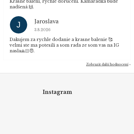
Krásné balení, rychlé doručení. Kamarádka bude
nadšená 🙌.
Jaroslava
J
Hodnocení obchodu je 5 z 5 hvězdiček.
3.8.2026
Dakujem za rychle dodanie a krasne balenie 🥰
velmi ste ma potesili a som rada ze som vas na IG
nasla🙏🏻😇.
Zobrazit další hodnocení
Z
á
p
Instagram
a
t
í