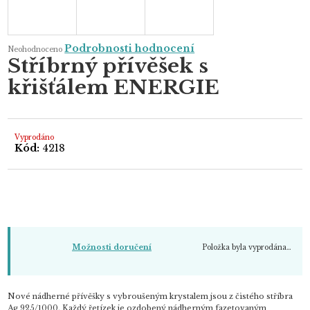
Průměrné
Podrobnosti hodnocení
Neohodnoceno
hodnocení
Stříbrný přívěšek s
produktu
je
křišťálem ENERGIE
0,0
z
5
hvězdiček.
Vyprodáno
Kód:
4218
Položka byla vyprodána…
Možnosti doručení
Nové nádherné přívěšky s vybroušeným krystalem j
sou z čistého stříbra
Ag 925/1000. Každý řetízek je ozdobený nádherným fazetovaným