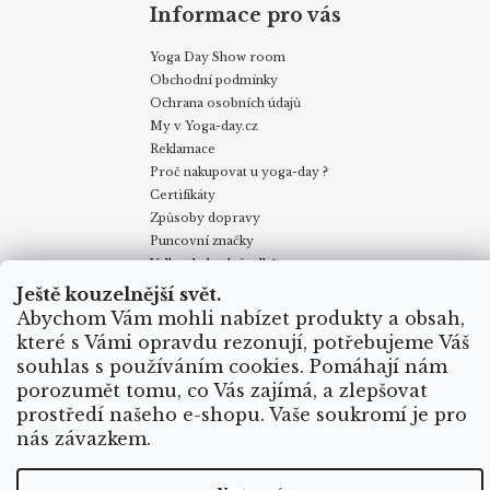
Informace pro vás
Yoga Day Show room
Obchodní podmínky
Ochrana osobních údajů
My v Yoga-day.cz
Reklamace
Proč nakupovat u yoga-day ?
Certifikáty
Způsoby dopravy
Puncovní značky
Velkoobchodní odběr
Ještě kouzelnější svět.
Abychom Vám mohli nabízet produkty a obsah,
Obchodní podmínky
Kontakty
My v Yoga Day
Blog
které s Vámi opravdu rezonují, potřebujeme Váš
Reklamace
Proč nakupovat u yoga-day.cz
Certifikáty
souhlas s používáním cookies. Pomáhají nám
Způsoby dopravy
porozumět tomu, co Vás zajímá, a zlepšovat
prostředí našeho e-shopu. Vaše soukromí je pro
nás závazkem.
Vytvořil Shoptet
Copyright 2026
Yoga Day
. Všechna práva vyhrazena.