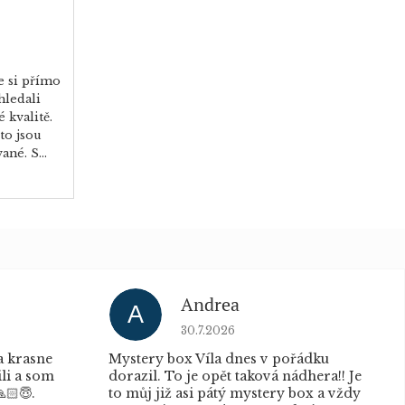
e si přímo
hledali
 kvalitě.
to jsou
né. S...
Andrea
A
u je 5 z 5 hvězdiček.
Hodnocení obchodu je 5 z 5 hvěz
30.7.2026
a krasne
Mystery box Víla dnes v pořádku
ili a som
dorazil. To je opět taková nádhera!! Je
🏻😇.
to můj již asi pátý mystery box a vždy