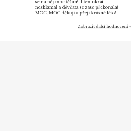
se na něj moc těším!! I tentokrát
nezklamal a děvčata se zase překonala!
MOC, MOC děkuji a přeji krásné léto!
Zobrazit další hodnocení