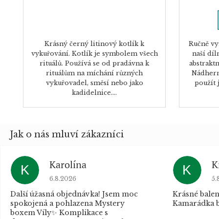
Krásný černý litinový kotlík k
Ručně vy
vykuřování. Kotlík je symbolem všech
naší dí
rituálů. Používá se od pradávna k
abstrakt
rituálům na míchání různých
Nádhern
vykuřovadel, směsí nebo jako
použít 
kadidelnice....
Karolína
K
K
K
Hodnocení obchodu je 5 z 5 hvězdiček.
Ho
6.8.2026
5.
Další úžasná objednávka! Jsem moc
Krásné balen
spokojená a pohlazena Mystery
Kamarádka b
boxem Víly✨ Komplikace s