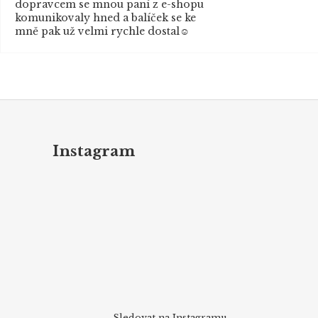
dopravcem se mnou paní z e-shopu
komunikovaly hned a balíček se ke
mně pak už velmi rychle dostal☺️
Z
á
p
Instagram
a
t
í
Sledovat na Instagramu