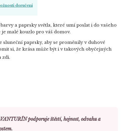
žnosti doručení
, barvy a paprsky světla, které umí poslat i do vašeho
 je malé kouzlo pro váš domov.
e sluneční paprsky, aby se proměnily v duhové
it si, že krása může být i v takových obyčejných
 zdi.
VANTURÍN podporuje štěstí, hojnost, odvahu a
ostem.