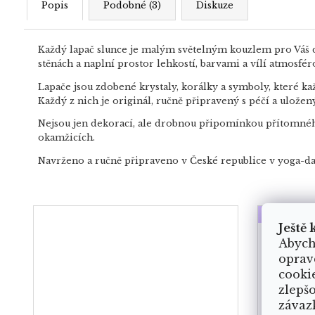
Popis
Podobné (3)
Diskuze
Každý lapač slunce je malým světelným kouzlem pro Váš d
stěnách a naplní prostor lehkostí, barvami a vílí atmosfér
Lapače jsou zdobené krystaly, korálky a symboly, které ka
Každý z nich je originál, ručně připravený s péčí a uložen
Nejsou jen dekorací, ale drobnou připomínkou přítomného 
okamžicích.
Navrženo a ručně připraveno v České republice v yoga-day
VYROBE
Ještě 
Abych
oprav
cooki
zlepš
závaz