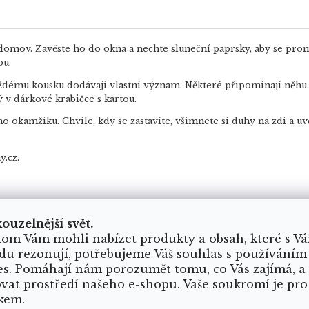
omov. Zavěste ho do okna a nechte sluneční paprsky, aby se prom
ou.
ždému kousku dodávají vlastní význam. Některé připomínají něhu a 
ý v dárkové krabičce s kartou.
okamžiku. Chvíle, kdy se zastavíte, všimnete si duhy na zdi a uvě
.cz.
NO V YOGA-DAY
kouzelnější svět.
om Vám mohli nabízet produkty a obsah, které s V
du rezonují, potřebujeme Váš souhlas s používáním
es. Pomáhají nám porozumět tomu, co Vás zajímá, a
ovat prostředí našeho e-shopu. Vaše soukromí je pro
kem.