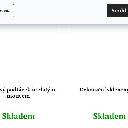
Souhl
avení
vý podtácek se zlatým
Dekorační skleněn
motivem
Skladem
Skladem