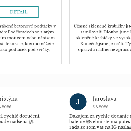
DETAIL
ráběné betonové podtácky v
Úžasné skleněné krabičky jst
lně v Poděbradech se zlatým
zamilovali! Dlouho jsme 
ním motivem nebo nápisem.
skleněné krabičky ve vysoké
á dekorace, kterou můžete
Konečně jsme je našli. Ty
jako podtácek pod svíčky,...
opravdu nádherně zpracova
ristýna
Jaroslava
J
dnocení obchodu je 5 z 5 hvězdiček.
Hodnocení obchod
8.2026
3.8.2026
í, rychlé doručení.
Dakujem za rychle dodanie 
ude nadšená 🙌.
balenie 🥰velmi ste ma potes
rada ze som vas na IG nasla