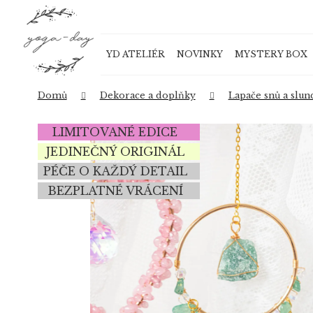
K
Přejít
o
na
Zpět
Zpět
obsah
š
do
do
YD ATELIÉR
NOVINKY
MYSTERY BOX
í
obchodu
obchodu
k
Domů
Dekorace a doplňky
Lapače snů a slun
LIMITOVANÉ EDICE
JEDINEČNÝ ORIGINÁL
PÉČE O KAŽDÝ DETAIL
BEZPLATNÉ VRÁCENÍ