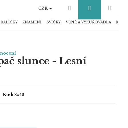
Hledat
Přihlášení
Náku
CZK
košík
 BALÍČKY
ZNAMENÍ
SVÍČKY
VŮNĚ A VYKUŘOVADLA
KRYS
dnocení
ač slunce - Lesní
Kód:
8548