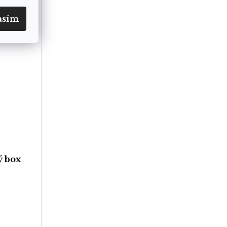
asím
ý box