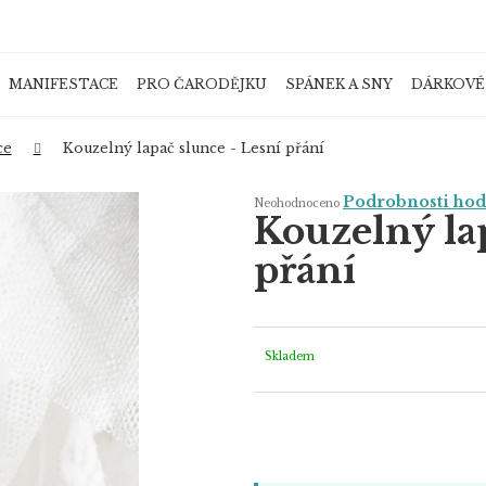
MANIFESTACE
PRO ČARODĚJKU
SPÁNEK A SNY
DÁRKOVÉ
Co potřebujete najít?
ce
Kouzelný lapač slunce - Lesní přání
Průměrné
Podrobnosti ho
Neohodnoceno
hodnocení
Kouzelný lap
produktu
je
HLEDAT
0,0
přání
z
5
hvězdiček.
Doporučujeme
Skladem