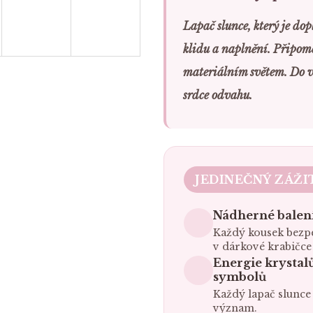
Lapač slunce, který je do
klidu a naplnění. Připome
materiálním světem. Do v
srdce odvahu.
JEDINEČNÝ ZÁŽI
Nádherné balen
Každý kousek bezp
v dárkové krabičce 
Energie krystal
symbolů
Každý lapač slunce
význam.