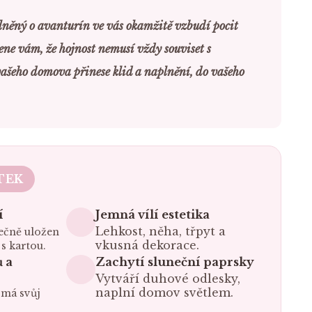
plněný o avanturín ve vás okamžitě vzbudí pocit
ne vám, že hojnost nemusí vždy souviset s
ašeho domova přinese klid a naplnění, do vašeho
TEK
í
Jemná vílí estetika
Lehkost, něha, třpyt a
ečně uložen
vkusná dekorace.
s kartou.
ů a
Zachytí sluneční paprsky
Vytváří duhové odlesky,
naplní domov světlem.
 má svůj