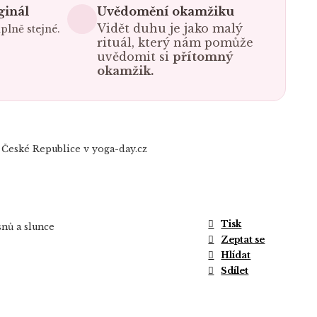
ginál
Uvědomění okamžiku
Vidět duhu je jako malý
plně stejné.
rituál, který nám pomůže
uvědomit si
přítomný
okamžik.
 České Republice v yoga-day.cz
Tisk
snů a slunce
Zeptat se
Hlídat
Sdílet