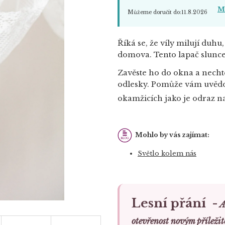
Mo
Můžeme doručit do:
11.8.2026
Říká se, že víly milují duhu
domova. Tento lapač slunce
Zavěste ho do okna a necht
odlesky. Pomůže vám uvědom
okamžicích jako je odraz na
Mohlo by vás zajímat:
Světlo kolem nás
Lesní přání -
A
otevřenost novým příležit