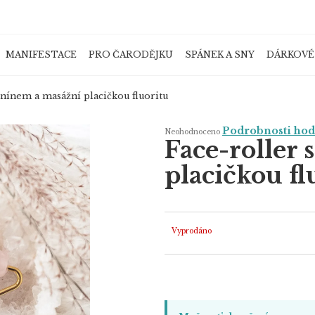
MANIFESTACE
PRO ČARODĚJKU
SPÁNEK A SNY
DÁRKOVÉ
Co potřebujete najít?
enínem a masážní placičkou fluoritu
Průměrné
Podrobnosti ho
Neohodnoceno
hodnocení
Face-roller
produktu
je
HLEDAT
0,0
placičkou fl
z
5
hvězdiček.
Doporučujeme
Vyprodáno