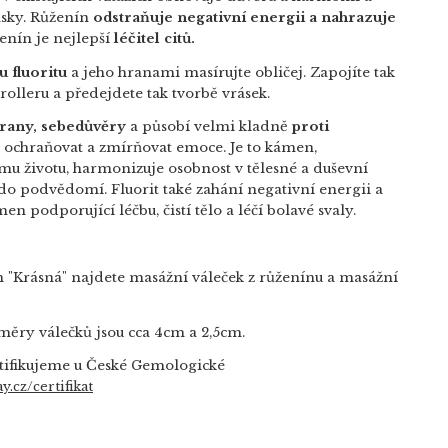
ásky. Růženín
odstraňuje negativní energii a nahrazuje
nín je nejlepší
léčitel citů.
u fluoritu
a jeho hranami masírujte obličej. Zapojíte tak
e-rolleru a předejdete tak tvorbě vrásek.
rany, sebedůvěry
a působí velmi kladně
proti
 ochraňovat a zmírňovat emoce. Je to kámen,
u životu, harmonizuje osobnost v tělesné a duševní
do podvědomí. Fluorit také zahání negativní energii a
n podporující léčbu, čistí tělo a léčí bolavé svaly.
 "Krásná" najdete masážní váleček z růženínu a masážní
ůměry válečků jsou cca 4cm a 2,5cm.
tifikujeme u České Gemologické
y.cz/certifikat