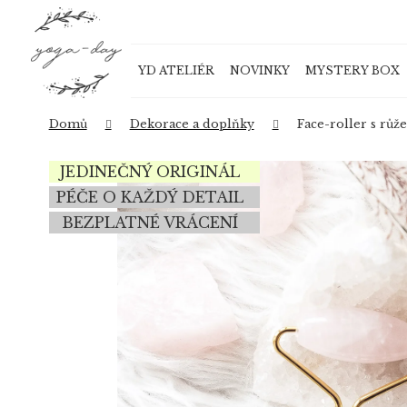
K
Přejít
o
na
Zpět
Zpět
obsah
š
do
do
YD ATELIÉR
NOVINKY
MYSTERY BOX
í
obchodu
obchodu
k
Domů
Dekorace a doplňky
Face-roller s růž
JEDINEČNÝ ORIGINÁL
PÉČE O KAŽDÝ DETAIL
BEZPLATNÉ VRÁCENÍ