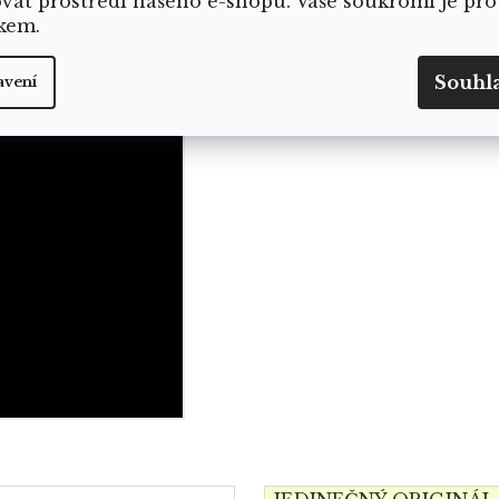
ovat prostředí našeho e-shopu. Vaše soukromí je pro
 2,5cm.
kem.
ické laboratoře:
https://www.yoga-day.cz/certifikat
Souhl
avení