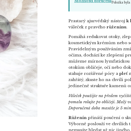
Možnosti doručení
Položka byl
Prastarý ajurvédský nástroj
k 
váleček z pravého
růženínu
.
Pomáhá redukovat otoky, zlep
kosmetickým krémům nebo sér
Pravidelným používáním zmírň
očima, dochází ke zlepšení pruž
můžeme mírnou lymfatickou d
otokům obličeje, očí nebo do
stahuje rozšířené póry a
pleť
n
zahřátý, zkuste ho na chvíli po
jedinečně struktuře kamenů or
Váleček použijte na předem vyčiště
pomalu rolujte po obličeji. Malý vá
Doporučená doba masáže je 5 min
Růženín
přináší poučení o skut
Výborně poslouží ve chvílích 
nemusíte hledat už nic jiného.