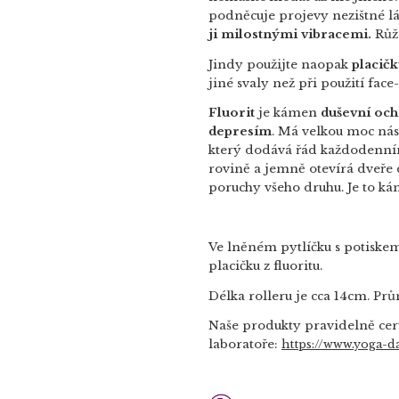
podněcuje projevy nezištné l
ji milostnými vibracemi.
Růže
Jindy použijte naopak
placičk
jiné svaly než při použití fac
Fluorit
je kámen
duševní och
depresím
. Má velkou moc nás
který dodává řád každodenním
rovině a jemně otevírá dveře 
poruchy všeho druhu. Je to káme
Ve lněném pytlíčku s potiskem
placičku z fluoritu.
Délka rolleru je cca 14cm. Pr
Naše produkty pravidelně cer
laboratoře:
https://www.yoga-da