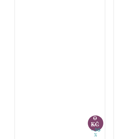
89
0
KČ
–56
%