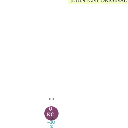
JEDINEČNÝ ORIGINÁL
OD
35
0
KČ
AŽ
–10
%