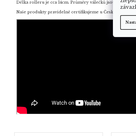
zlepš
Délka rolleru je cca 14cm. Průměry válečků jsou cca 4cm a
závaz
Naše produkty pravidelně certifikujeme u České Gemolog
Nast