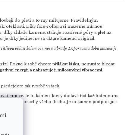
ouběji do pleti a to my milujeme. Pravidelným
ek, oteklosti. Díky face-rolleru si můžeme mírnou
r, díky chladu kamene, stahuje rozšířené póry a
pleť
na
er je díky jedinečně struktuře kamenů originál.
a citlivou oblast kolem očí, nosu a brady. Doporučená doba masáže je
krizí. Pokud k sobě chcete
přilákat lásku,
nemusíte hledat
gativní energii a nahrazuje ji milostnými vibracemi.
a předejdete tak tvorbě vrásek.
ovat emoce. Je to kámen, který dodává řád každodennímu
í energii a poruchy všeho druhu. Je to kámen podporující
ámi