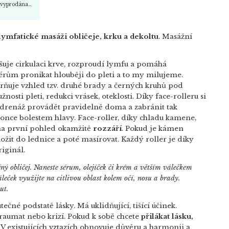
a vyprodána…
lymfatické masáži obličeje, krku a dekoltu
.
Masážní
šuje cirkulaci krve, rozproudí lymfu a pomáhá
ům pronikat hlouběji do pleti a to my milujeme.
uje vzhled tzv. druhé brady a černých kruhů pod
nosti pleti, redukci vrásek, oteklosti. Díky face-rolleru si
renáž provádět pravidelně doma a zabránit tak
konce bolestem hlavy.
Face-roller, díky chladu kamene,
a první pohled okamžitě
rozzáří
. Pokud je kámen
ložit do lednice a poté masírovat. Každý roller je díky
iginál.
ný obličej. Naneste sérum, olejíček či krém a větším válečkem
leček využijte na citlivou oblast kolem očí, nosu a brady.
ut.
ečné podstatě lásky. Má uklidňující, tišící účinek.
traumat nebo krizí. Pokud k sobě chcete
přilákat lásku,
 V existujících vztazích obnovuje důvěru a harmonii a