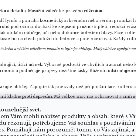
rku a dekoltu
.
Masážní váleček z pravého
růženínu
.
oudí lymfu a pomáhá kosmetickým krémům nebo sérům pronikat hl
uhů pod očima, dochází ke zlepšení pružnosti pleti, redukci vrás
tak otokům obličeje, očí nebo dokonce bolestem hlavy.
Face-rolle
kuste ho na chvíli položit do lednice a poté masírovat. Každý roll
k či krém a větším válečkem pomalu rolujte po obličeji. Malý váleček využijte n
dňující, tišící účinek. Výborně poslouží ve chvílích traumat nebo 
harmonii a podněcuje projevy nezištné lásky. Růženín
odstraňuje ne
ujte obličej. Zapojíte tak jiné svaly než při použití face-rolleru 
lmi kladně
proti depresím
. Má velkou moc nás ochraňovat a zmírň
a jemně otevírá dveře do podvědomí. Fluorit také zahání negativn
kouzelnější svět.
om Vám mohli nabízet produkty a obsah, které s V
du rezonují, potřebujeme Váš souhlas s používáním
leček z růženínu a masážní placičku z fluoritu.
es. Pomáhají nám porozumět tomu, co Vás zajímá, a