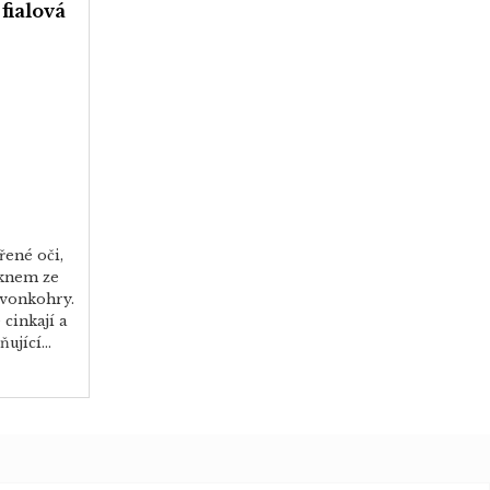
fialová
řené oči,
oknem ze
zvonkohry.
cinkají a
ující...