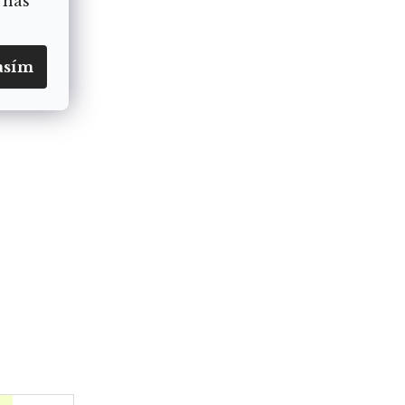
 nás
asím