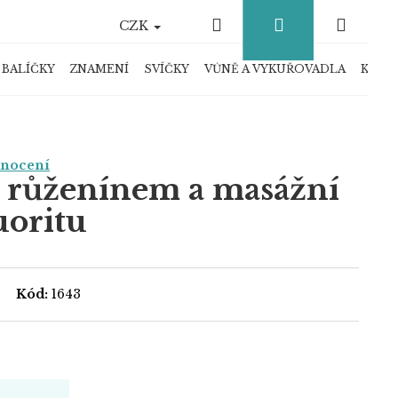
Hledat
Přihlášení
Náku
CZK
košík
 BALÍČKY
ZNAMENÍ
SVÍČKY
VŮNĚ A VYKUŘOVADLA
KRYS
dnocení
 s růženínem a masážní
uoritu
Kód:
1643