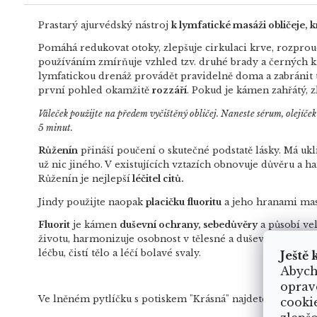
Prastarý ajurvédský nástroj
k lymfatické masáži obličeje, k
Pomáhá redukovat otoky, zlepšuje cirkulaci krve, rozpr
používáním zmírňuje vzhled tzv. druhé brady a černých kr
lymfatickou drenáž provádět pravidelně doma a zabránit 
první pohled okamžitě
rozzáří
. Pokud je kámen zahřátý, z
Váleček použijte na předem vyčištěný obličej. Naneste sérum, olejíče
5 minut.
Růženín
přináší poučení o skutečné podstatě lásky. Má ukli
už nic jiného. V existujících vztazích obnovuje důvěru a 
Růženín je nejlepší
léčitel citů.
Jindy použijte naopak
placičku fluoritu
a jeho hranami masír
Fluorit
je kámen
duševní ochrany, sebedůvěry
a působí ve
životu, harmonizuje osobnost v tělesné a duševní rovině 
léčbu, čistí tělo a léčí bolavé svaly.
Ještě 
Abych
oprav
Ve lněném pytlíčku s potiskem "Krásná" najdete masážní vá
cooki