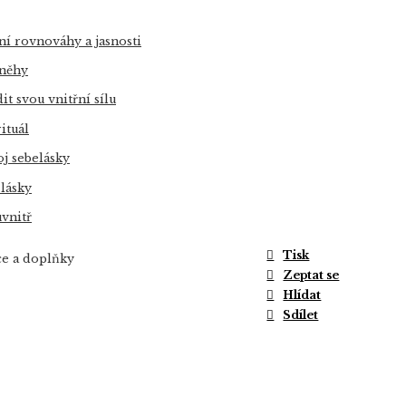
vní rovnováhy a jasnosti
 něhy
t svou vnitřní sílu
ituál
j sebelásky
 lásky
uvnitř
Tisk
e a doplňky
Zeptat se
Hlídat
Sdílet