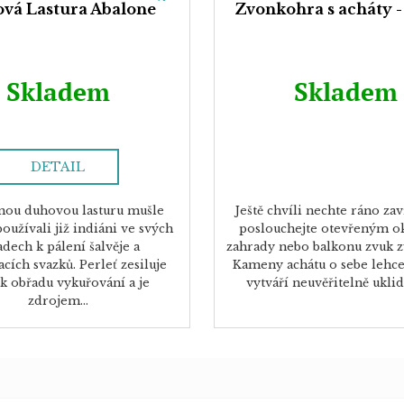
vá Lastura Abalone
Zvonkohra s acháty - 
Skladem
Skladem
DETAIL
nou duhovou lasturu mušle
Ještě chvíli nechte ráno zav
oužívali již indiáni ve svých
poslouchejte otevřeným 
adech k pálení šalvěje a
zahrady nebo balkonu zvuk 
cích svazků. Perleť zesiluje
Kameny achátu o sebe lehce 
k obřadu vykuřování a je
vytváří neuvěřitelně uklidň
zdrojem...