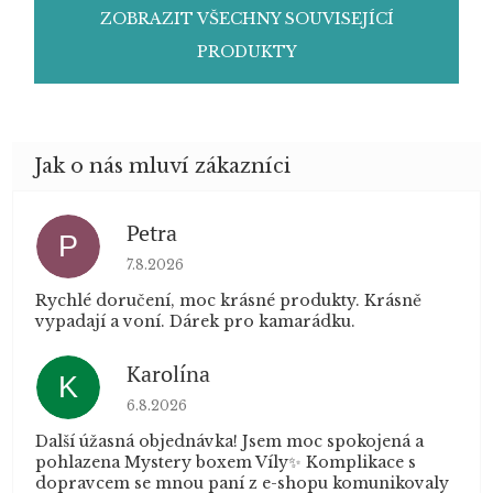
ZOBRAZIT VŠECHNY SOUVISEJÍCÍ
PRODUKTY
Petra
P
Hodnocení obchodu je 5 z 5 hvězdiček.
7.8.2026
Rychlé doručení, moc krásné produkty. Krásně
vypadají a voní. Dárek pro kamarádku.
Karolína
K
Hodnocení obchodu je 5 z 5 hvězdiček.
6.8.2026
Další úžasná objednávka! Jsem moc spokojená a
pohlazena Mystery boxem Víly✨ Komplikace s
dopravcem se mnou paní z e-shopu komunikovaly