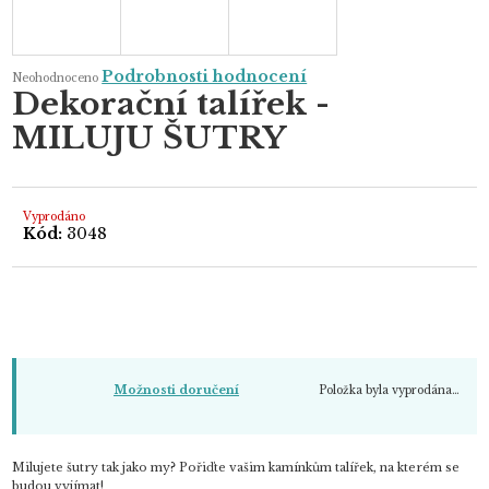
Průměrné
Podrobnosti hodnocení
Neohodnoceno
hodnocení
Dekorační talířek -
produktu
je
MILUJU ŠUTRY
0,0
z
5
hvězdiček.
Vyprodáno
Kód:
3048
Položka byla vyprodána…
Možnosti doručení
Milujete šutry tak jako my? Pořiďte vašim kamínkům talířek, na kterém se
budou vyjímat!