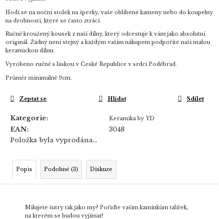
Hodí se na noční stolek na šperky, vaše oblíbené kameny nebo do koupelny
na drobnosti, které se často ztrácí.
Ručně kroužený kousek z naší dílny, který odcestuje k vám jako absolutní
originál. Žádný není stejný a každým vaším nákupem podpoříte naši malou
keramickou dílnu.
Vyrobeno ručně s láskou v České Republice v srdci Poděbrad.
Průměr minimálně 9cm.
Zeptat se
Hlídat
Sdílet
Kategorie
:
Keramika by YD
EAN
:
3048
Položka byla vyprodána…
Popis
Podobné (3)
Diskuze
Milujete šutry tak jako my? Pořiďte vašim kamínkům talířek,
na kterém se budou vyjímat!