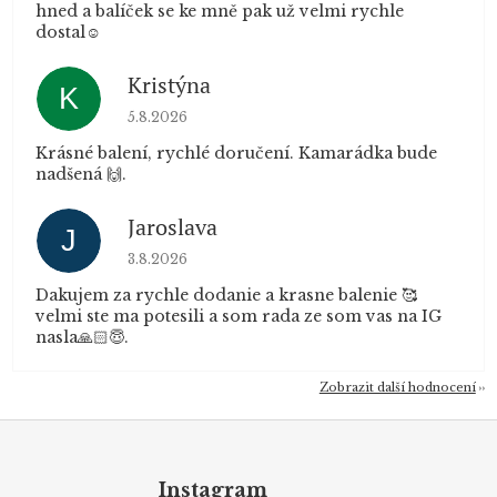
hned a balíček se ke mně pak už velmi rychle
dostal☺️
Kristýna
K
Hodnocení obchodu je 5 z 5 hvězdiček.
5.8.2026
Krásné balení, rychlé doručení. Kamarádka bude
nadšená 🙌.
Jaroslava
J
Hodnocení obchodu je 5 z 5 hvězdiček.
3.8.2026
Dakujem za rychle dodanie a krasne balenie 🥰
velmi ste ma potesili a som rada ze som vas na IG
nasla🙏🏻😇.
Zobrazit další hodnocení
Z
á
p
Instagram