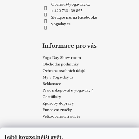
Obchod
@
yoga-day.cz
+ 420 730 139 827
Sledujte nás na Facebooku
yogaday.cz
Informace pro vás
Yoga Day Show room
Obchodní podmínky
Ochrana osobních údajů
My v Yoga-day.cz
Reklamace
Proč nakupovat u yoga-day ?
Certifikáty
Způsoby dopravy
Puncovní značky
Velkoobchodní odběr
Obchodní podmínky
Kontakty
My v Yoga Day
Blog
Ještě kouzelnější svět.