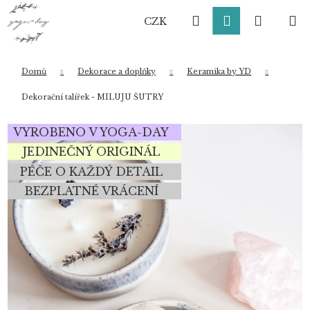
K
Přejít
Hledat
Přihlášení
Nákup
M
na
o
CZK
obsah
Zpět
Zpět
š
í
košík
k
Domů
Dekorace a doplňky
Keramika by YD
Co potřebujete najít?
Dekorační talířek - MILUJU ŠUTRY
VYROBENO V YOGA-DAY
HLEDAT
JEDINEČNÝ ORIGINÁL
PÉČE O KAŽDÝ DETAIL
BEZPLATNÉ VRÁCENÍ
Doporučujeme