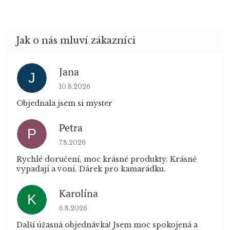
Jana
J
Hodnocení obchodu je 5 z 5 hvězdiček.
10.8.2026
Objednala jsem si myster
Petra
P
Hodnocení obchodu je 5 z 5 hvězdiček.
7.8.2026
Rychlé doručení, moc krásné produkty. Krásně
vypadají a voní. Dárek pro kamarádku.
Karolína
K
Hodnocení obchodu je 5 z 5 hvězdiček.
6.8.2026
Další úžasná objednávka! Jsem moc spokojená a