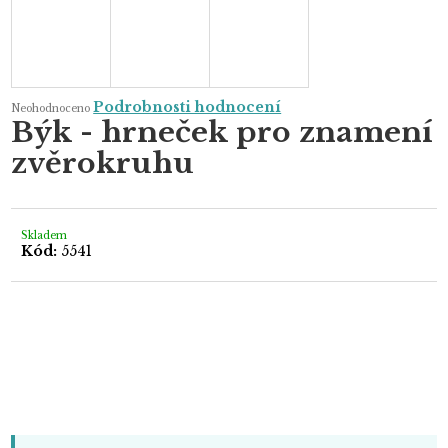
Průměrné
Podrobnosti hodnocení
Neohodnoceno
hodnocení
Býk - hrneček pro znamení
produktu
je
zvěrokruhu
0,0
z
5
hvězdiček.
Skladem
Kód:
5541