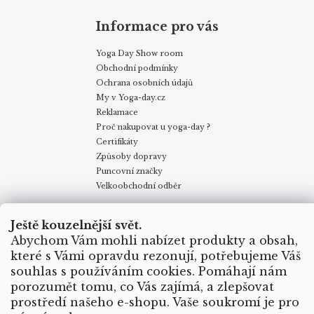
Informace pro vás
Yoga Day Show room
Obchodní podmínky
Ochrana osobních údajů
My v Yoga-day.cz
Reklamace
Proč nakupovat u yoga-day ?
Certifikáty
Způsoby dopravy
Puncovní značky
Velkoobchodní odběr
Ještě kouzelnější svět.
Obchodní podmínky
Kontakty
My v Yoga Day
Blog
Abychom Vám mohli nabízet produkty a obsah,
Reklamace
Proč nakupovat u yoga-day.cz
Certifikáty
Způsoby dopravy
které s Vámi opravdu rezonují, potřebujeme Váš
souhlas s používáním cookies. Pomáhají nám
porozumět tomu, co Vás zajímá, a zlepšovat
Vytvořil Shoptet
prostředí našeho e-shopu. Vaše soukromí je pro