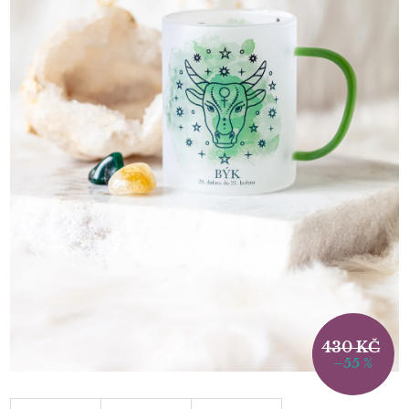
430 KČ
–55 %