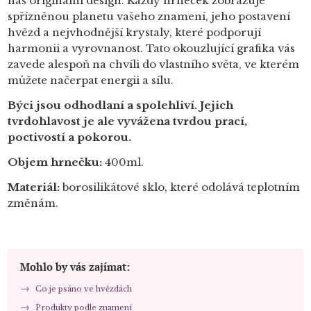
náš originální design. Každý hrneček zobrazuje
spřízněnou planetu vašeho znamení, jeho postavení
hvězd a nejvhodnější krystaly, které podporují
harmonii a vyrovnanost.
Tato okouzlující grafika vás
zavede alespoň na chvíli do vlastního světa, ve kterém
můžete načerpat energii a sílu.
Býci jsou odhodlaní a spolehliví.
Jejich
tvrdohlavost je ale vyvážena tvrdou prací,
poctivostí a pokorou.
Objem hrnečku:
400ml.
Materiál:
borosilikátové sklo, které odolává teplotním
změnám.
Mohlo by vás zajímat:
Co je psáno ve hvězdách
Produkty podle znamení