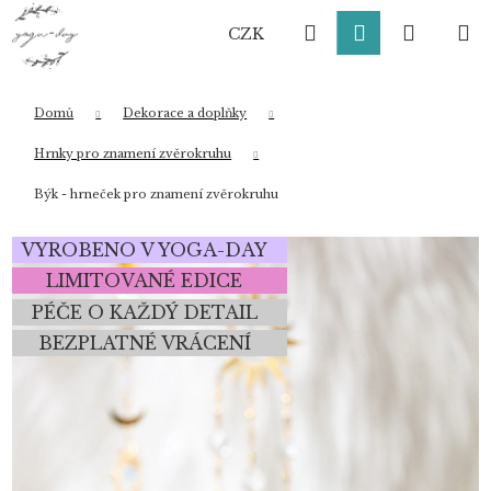
K
Přejít
Hledat
Přihlášení
Nákup
M
na
o
CZK
obsah
Zpět
Zpět
š
í
košík
k
Domů
Dekorace a doplňky
Co potřebujete najít?
Hrnky pro znamení zvěrokruhu
Býk - hrneček pro znamení zvěrokruhu
HLEDAT
VYROBENO V YOGA-DAY
LIMITOVANÉ EDICE
PÉČE O KAŽDÝ DETAIL
Doporučujeme
BEZPLATNÉ VRÁCENÍ