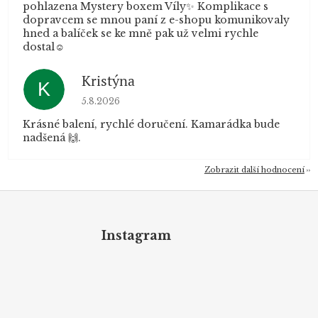
pohlazena Mystery boxem Víly✨ Komplikace s
dopravcem se mnou paní z e-shopu komunikovaly
hned a balíček se ke mně pak už velmi rychle
dostal☺️
Kristýna
K
Hodnocení obchodu je 5 z 5 hvězdiček.
5.8.2026
Krásné balení, rychlé doručení. Kamarádka bude
nadšená 🙌.
Zobrazit další hodnocení
Z
á
p
Instagram
a
t
í