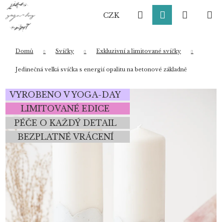
K
Přejít
Hledat
Přihlášení
Nákup
M
na
o
CZK
obsah
Zpět
Zpět
š
í
košík
k
Domů
Svíčky
Exkluzivní a limitované svíčky
Co potřebujete najít?
Jedinečná velká svíčka s energií opalitu na betonové základně
VYROBENO V YOGA-DAY
HLEDAT
LIMITOVANÉ EDICE
PÉČE O KAŽDÝ DETAIL
BEZPLATNÉ VRÁCENÍ
Doporučujeme