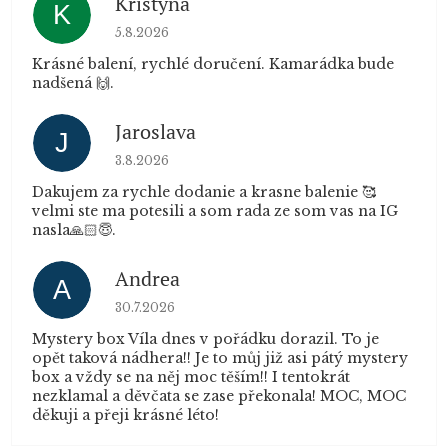
Kristýna
K
Hodnocení obchodu je 5 z 5 hvězdiček.
5.8.2026
Krásné balení, rychlé doručení. Kamarádka bude
nadšená 🙌.
Jaroslava
J
Hodnocení obchodu je 5 z 5 hvězdiček.
3.8.2026
Dakujem za rychle dodanie a krasne balenie 🥰
velmi ste ma potesili a som rada ze som vas na IG
nasla🙏🏻😇.
Andrea
A
Hodnocení obchodu je 5 z 5 hvězdiček.
30.7.2026
Mystery box Víla dnes v pořádku dorazil. To je
opět taková nádhera!! Je to můj již asi pátý mystery
box a vždy se na něj moc těším!! I tentokrát
nezklamal a děvčata se zase překonala! MOC, MOC
děkuji a přeji krásné léto!