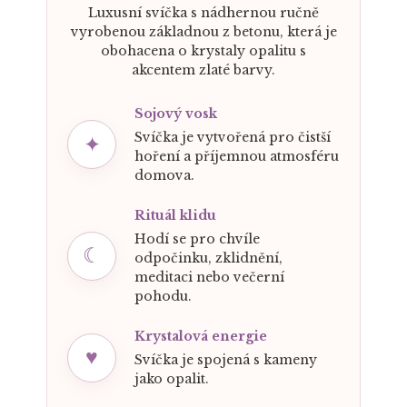
Luxusní svíčka s nádhernou ručně
vyrobenou základnou z betonu, která je
obohacena o krystaly opalitu s
akcentem zlaté barvy.
Sojový vosk
Svíčka je vytvořená pro čistší
✦
hoření a příjemnou atmosféru
domova.
Rituál klidu
Hodí se pro chvíle
☾
odpočinku, zklidnění,
meditaci nebo večerní
pohodu.
Krystalová energie
♥
Svíčka je spojená s kameny
jako opalit.