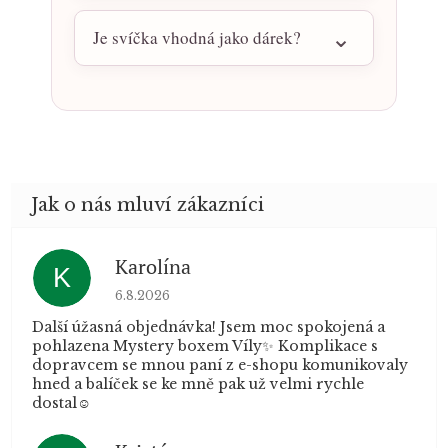
Je svíčka vhodná jako dárek?
Karolína
K
Hodnocení obchodu je 5 z 5 hvězdiček.
6.8.2026
Další úžasná objednávka! Jsem moc spokojená a
pohlazena Mystery boxem Víly✨ Komplikace s
dopravcem se mnou paní z e-shopu komunikovaly
hned a balíček se ke mně pak už velmi rychle
dostal☺️