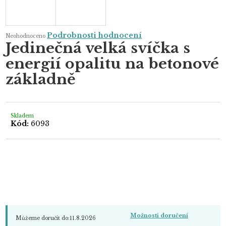
Průměrné
Podrobnosti hodnocení
Neohodnoceno
hodnocení
Jedinečná velká svíčka s
produktu
je
energií opalitu na betonové
0,0
z
5
základně
hvězdiček.
Skladem
Kód:
6093
Možnosti doručení
Můžeme doručit do:
11.8.2026