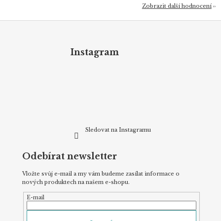
Zobrazit další hodnocení
Z
á
p
Instagram
a
t
í
Sledovat na Instagramu
Odebírat newsletter
Vložte svůj e-mail a my vám budeme zasílat informace o
nových produktech na našem e-shopu.
E-mail