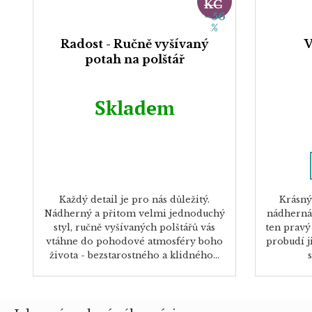
KČ
–56
%
Radost - Ručně vyšívaný
V
potah na polštář
Skladem
Každý detail je pro nás důležitý.
Krásný
Nádherný a přitom velmi jednoduchý
nádherná
styl, ručně vyšívaných polštářů vás
ten pravý
vtáhne do pohodové atmosféry boho
probudí j
života - bezstarostného a klidného...