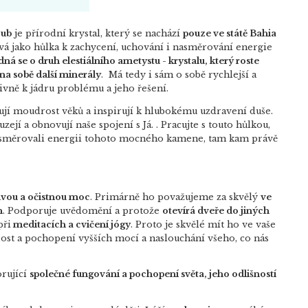
zub
je přírodní krystal, který se nachází
pouze ve státě Bahia
žívá jako hůlka k zachycení, uchování i nasměrování energie
dná se o druh elestiálního ametystu - krystalu, který roste
 na sobě další minerály
. Má tedy i sám o sobě rychlejší a
zivně k jádru problému a jeho řešení.
jí moudrost věků a inspirují k hlubokému uzdravení duše.
zejí a obnovují naše spojení s Já. . Pracujte s touto hůlkou,
i a směrovali energii tohoto mocného kamene, tam kam právě
ivou a očistnou moc
. Primárně ho považujeme za skvělý
ve
h
. Podporuje uvědomění a protože
otevírá dveře do jiných
při
meditacích a cvičení jógy
. Proto je skvělé mít ho ve vaše
ost a pochopení vyšších mocí
a naslouchání všeho, co nás
rující
společné fungování a pochopení světa, jeho odlišností