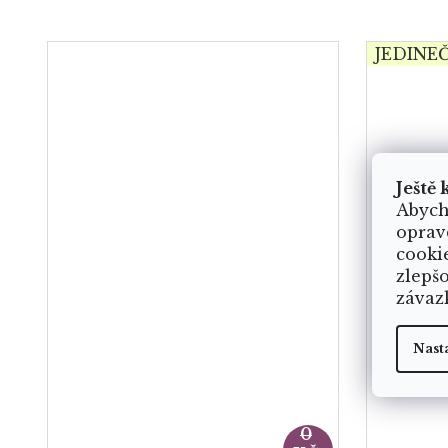
JEDINE
Ještě 
Abych
oprav
cooki
zlepš
závaz
Nast
89
0