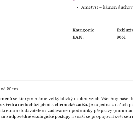
Ametyst – kámen duchovn
Kategorie
:
Exkluziv
EAN
:
3661
álně 20cm.
kamenů
se kterým máme velký blízký osobní vztah.
Všechny naše d
ostředí a nedochází při ní k chemické zátěži
. Je to jedna z našich
onkrétním dodavatelem, zadáváme i podmínky přepravy (minimum 
ozu
zodpovědné ekologické postupy
a snaží se propojovat svět šet