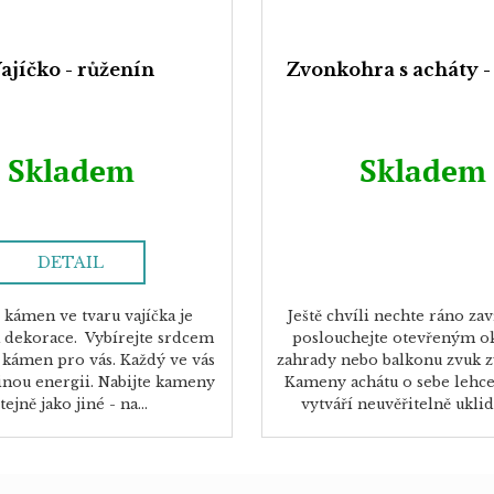
ajíčko - růženín
Zvonkohra s acháty -
Skladem
Skladem
DETAIL
 kámen ve tvaru vajíčka je
Ještě chvíli nechte ráno zav
 dekorace. Vybírejte srdcem
poslouchejte otevřeným 
 kámen pro vás. Každý ve vás
zahrady nebo balkonu zvuk 
inou energii. Nabijte kameny
Kameny achátu o sebe lehce 
stejně jako jiné - na...
vytváří neuvěřitelně uklidň