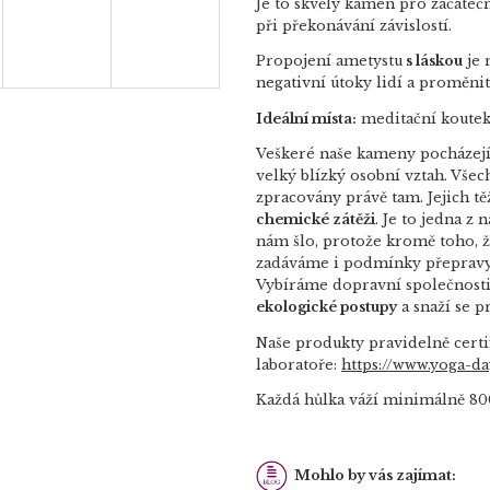
Je to skvělý kámen pro začátečn
při překonávání závislostí.
Propojení ametystu
s láskou
je 
negativní útoky lidí a proměnit 
Ideální místa:
meditační koutek,
Veškeré naše kameny pocházej
velký blízký osobní vztah.
Všec
zpracovány právě tam. Jejich tě
chemické zátěži
. Je to jedna z
nám šlo, protože kromě toho, 
zadáváme i podmínky přepravy 
Vybíráme dopravní společnosti
ekologické postupy
a snaží se p
Naše produkty pravidelně cert
laboratoře:
https://www.yoga-day
Každá hůlka váží minimálně 80
Mohlo by vás zajímat: