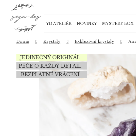
K
Přejít
o
na
Zpět
Zpět
obsah
š
do
do
YD ATELIÉR
NOVINKY
MYSTERY BOX
í
obchodu
obchodu
k
Domů
Krystaly
Exkluzivní krystaly
Ame
JEDINEČNÝ ORIGINÁL
PÉČE O KAŽDÝ DETAIL
BEZPLATNÉ VRÁCENÍ