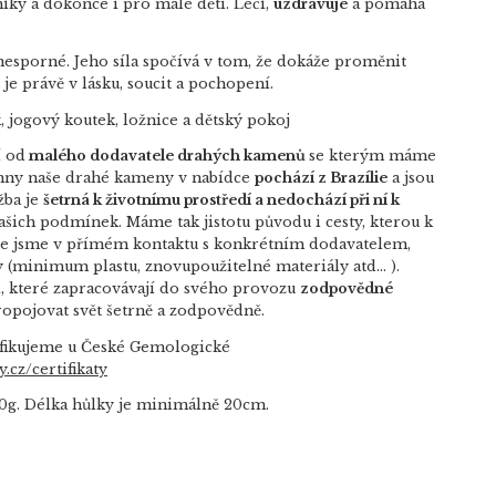
íky a dokonce i pro malé děti. Léčí,
uzdravuje
a pomáhá
nesporné. Jeho síla spočívá v tom, že dokáže proměnit
je právě v lásku, soucit a pochopení.
 jogový koutek, ložnice a dětský pokoj
í od
malého dodavatele drahých kamenů
se kterým máme
hny naše drahé kameny v nabídce
pochází z Brazílie
a jsou
žba je
šetrná k životnímu prostředí a nedochází při ní k
 našich podmínek. Máme tak jistotu původu i cesty, kterou k
že jsme v přímém kontaktu s konkrétním dodavatelem,
(minimum plastu, znovupoužitelné materiály atd… ).
, které zapracovávají do svého provozu
zodpovědné
ropojovat svět šetrně a zodpovědně.
ifikujeme u České Gemologické
.cz/certifikaty
0g. Délka hůlky je minimálně 20cm.