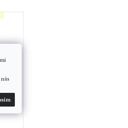
ámi
 nás
asím