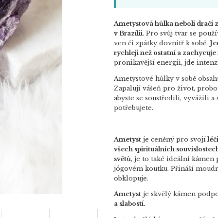
Ametystová hůlka neboli dračí 
v Brazílii
. Pro svůj tvar se pou
ven či zpátky dovnitř k sobě.
Je
rychleji než ostatní a zachycuje
pronikavější energii, jde inten
Ametystové hůlky v sobě obsahu
Zapalují vášeň pro život, probou
abyste se soustředili, vyvážil
potřebujete.
Ametyst
je ceněný pro svojí
léč
všech spirituálních souvislostec
světů
, je to také ideální kámen 
jógovém koutku. Přináší moudr
obklopuje.
Ametyst
je skvělý kámen podpo
a slabostí.