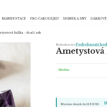
MANIFESTACE
PRO ČARODĚJKU
SPÁNEK A SNY
DÁRKOVÉ
Co potřebujete najít?
tystová hůlka - dračí zub
Průměrné
Podrobnosti ho
Neohodnoceno
hodnocení
Ametystová 
produktu
je
HLEDAT
0,0
z
5
hvězdiček.
Skladem
Doporučujeme
M
Můžeme doručit do:
12.8.2026