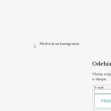
í
Sledovat na Instagramu
Odebír
Vložte svů
e-shopu.
E-mail
PŘIH