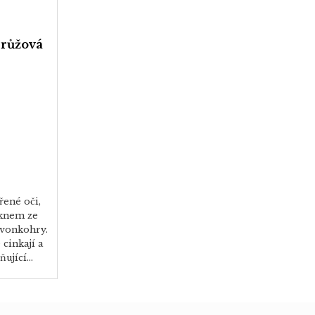
 růžová
řené oči,
oknem ze
zvonkohry.
cinkají a
ující...