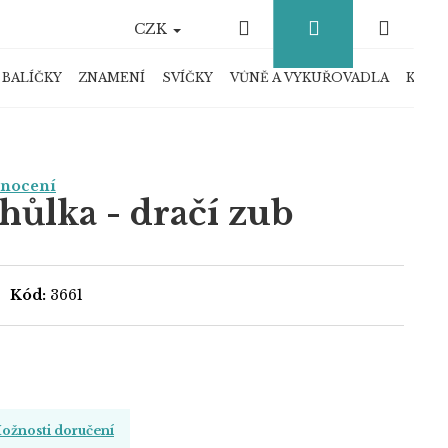
Hledat
Přihlášení
Náku
CZK
košík
 BALÍČKY
ZNAMENÍ
SVÍČKY
VŮNĚ A VYKUŘOVADLA
KRYS
dnocení
hůlka - dračí zub
Kód:
3661
ožnosti doručení