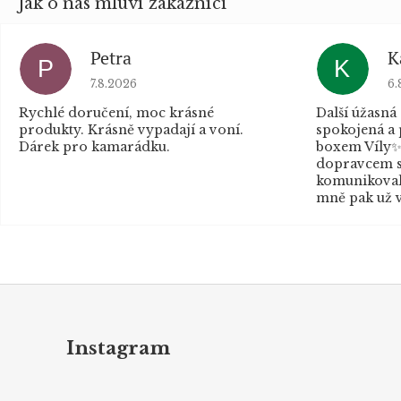
Petra
K
P
K
Hodnocení obchodu je 5 z 5 hvězdiček.
Ho
7.8.2026
6.
Rychlé doručení, moc krásné
Další úžasná
produkty. Krásně vypadají a voní.
spokojená a
Dárek pro kamarádku.
boxem Víly✨
dopravcem s
komunikovaly
mně pak už v
Z
á
p
Instagram
a
t