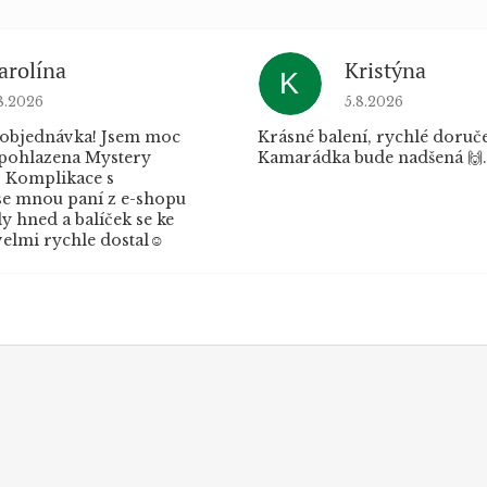
arolína
Kristýna
K
dnocení obchodu je 5 z 5 hvězdiček.
Hodnocení obchod
8.2026
5.8.2026
 objednávka! Jsem moc
Krásné balení, rychlé doruče
 pohlazena Mystery
Kamarádka bude nadšená 🙌.
 Komplikace s
e mnou paní z e-shopu
 hned a balíček se ke
elmi rychle dostal☺️