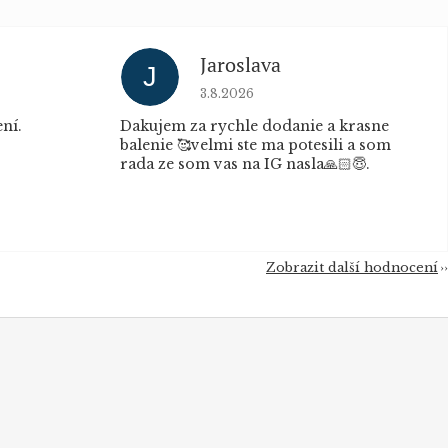
Jaroslava
J
u je 5 z 5 hvězdiček.
Hodnocení obchodu je 5 z 5 hvěz
3.8.2026
ní.
Dakujem za rychle dodanie a krasne
balenie 🥰velmi ste ma potesili a som
rada ze som vas na IG nasla🙏🏻😇.
Zobrazit další hodnocení