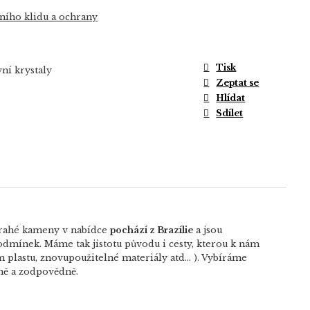
ího klidu a ochrany
Tisk
ní krystaly
Zeptat se
Hlídat
Sdílet
rahé kameny v nabídce
pochází z Brazílie
a jsou
 podmínek. Máme tak jistotu původu i cesty, kterou k nám
plastu, znovupoužitelné materiály atd… ). Vybíráme
rně a zodpovědně.