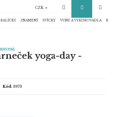
Hledat
Přihlášení
Náku
CZK
košík
 BALÍČKY
ZNAMENÍ
SVÍČKY
VŮNĚ A VYKUŘOVADLA
KRYS
dnocení
hrneček yoga-day -
Kód:
3973