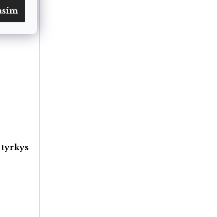
asím
 tyrkys