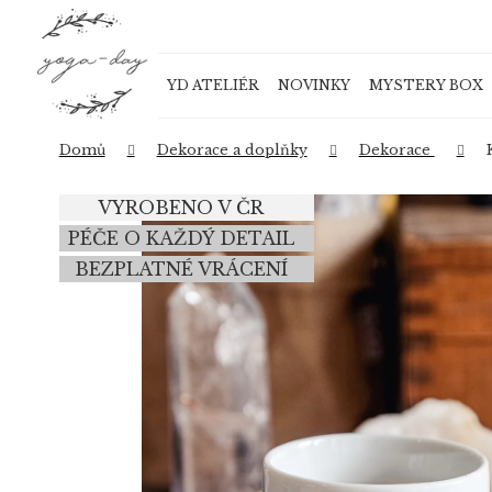
K
Přejít
o
na
Zpět
Zpět
obsah
š
do
do
YD ATELIÉR
NOVINKY
MYSTERY BOX
í
obchodu
obchodu
k
Domů
Dekorace a doplňky
Dekorace
VYROBENO V ČR
PÉČE O KAŽDÝ DETAIL
BEZPLATNÉ VRÁCENÍ