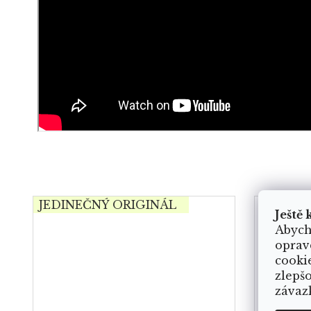
JEDINEČNÝ ORIGINÁL
Ještě 
Abych
oprav
cooki
zlepš
závaz