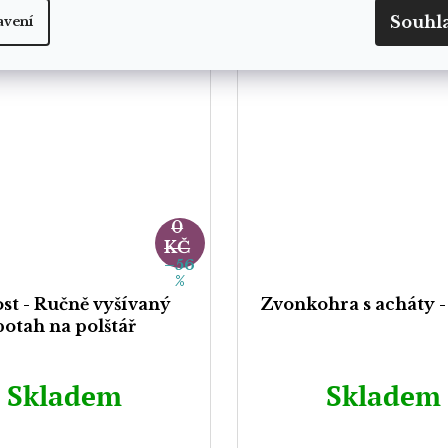
Souhl
avení
89
0
KČ
–56
%
st - Ručně vyšívaný
Zvonkohra s acháty -
potah na polštář
Skladem
Skladem