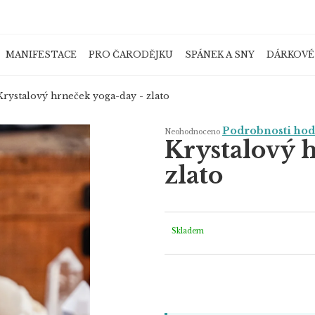
MANIFESTACE
PRO ČARODĚJKU
SPÁNEK A SNY
DÁRKOVÉ
Co potřebujete najít?
Krystalový hrneček yoga-day - zlato
Průměrné
Podrobnosti ho
Neohodnoceno
hodnocení
Krystalový 
produktu
je
HLEDAT
0,0
zlato
z
5
hvězdiček.
Doporučujeme
Skladem