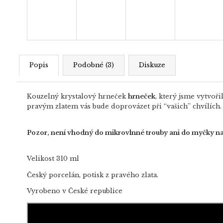
Popis
Podobné (3)
Diskuze
Kouzelný krystalový hrneček
hrneček
, který jsme vytvoř
pravým zlatem vás bude doprovázet při “vašich” chvílích.
Pozor, není vhodný do mikrovlnné trouby ani do myčky na ná
Velikost 310 ml
Český porcelán, potisk z pravého zlata.
Vyrobeno v České republice