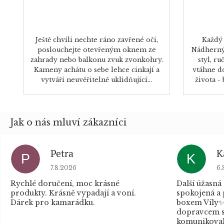
Ještě chvíli nechte ráno zavřené oči,
Každý 
poslouchejte otevřeným oknem ze
Nádherný
zahrady nebo balkonu zvuk zvonkohry.
styl, r
Kameny achátu o sebe lehce cinkají a
vtáhne d
vytváří neuvěřitelně uklidňující...
života -
Petra
K
P
K
Hodnocení obchodu je 5 z 5 hvězdiček.
Ho
7.8.2026
6.
Rychlé doručení, moc krásné
Další úžasná
produkty. Krásně vypadají a voní.
spokojená a
Dárek pro kamarádku.
boxem Víly✨
dopravcem s
komunikovaly