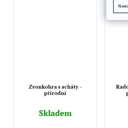
Nast
Zvonkohra s acháty -
Rado
přírodní
Skladem