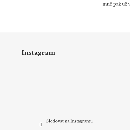
mně pak už v
Z
á
p
Instagram
a
t
í
Sledovat na Instagramu