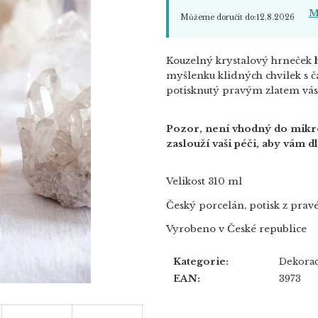
M
Můžeme doručit do:
12.8.2026
Kouzelný krystalový hrneček
myšlenku klidných chvilek s 
potisknutý pravým zlatem vás 
Pozor, není vhodný do mikro
zaslouží vaši péči, aby vám d
Velikost 310 ml
Český porcelán, potisk z pravé
Vyrobeno v České republice
Kategorie
:
Dekora
EAN
:
3973