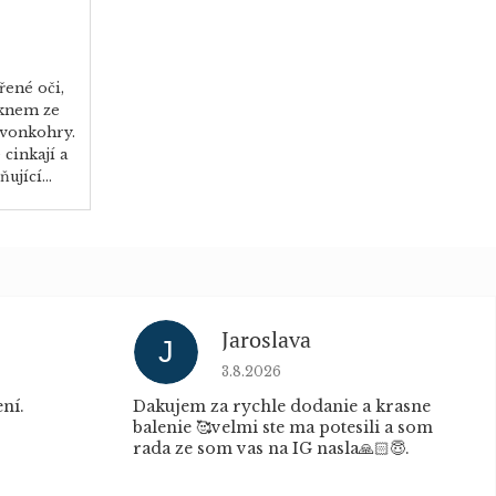
řené oči,
oknem ze
zvonkohry.
cinkají a
ující...
Jaroslava
J
u je 5 z 5 hvězdiček.
Hodnocení obchodu je 5 z 5 hvěz
3.8.2026
ní.
Dakujem za rychle dodanie a krasne
balenie 🥰velmi ste ma potesili a som
rada ze som vas na IG nasla🙏🏻😇.