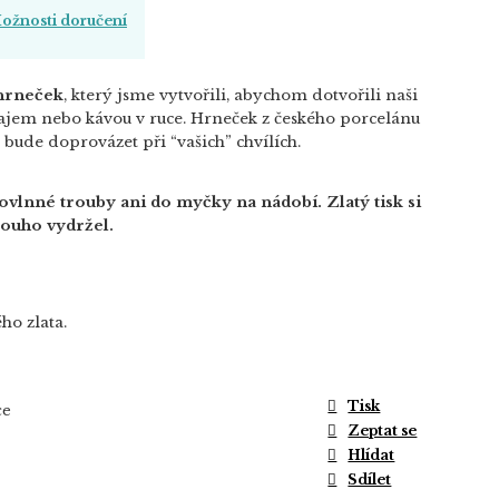
ožnosti doručení
hrneček
, který jsme vytvořili, abychom dotvořili naši
čajem nebo kávou v ruce. Hrneček z českého porcelánu
bude doprovázet při “vašich” chvílích.
vlnné trouby ani do myčky na nádobí. Zlatý tisk si
louho vydržel.
ho zlata.
Tisk
ce
Zeptat se
Hlídat
Sdílet