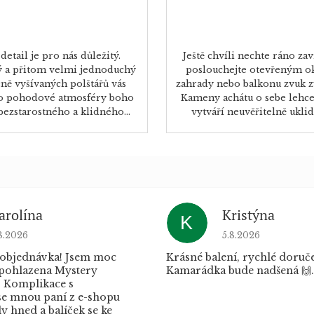
detail je pro nás důležitý.
Ještě chvíli nechte ráno zav
 a přitom velmi jednoduchý
poslouchejte otevřeným 
učně vyšívaných polštářů vás
zahrady nebo balkonu zvuk 
o pohodové atmosféry boho
Kameny achátu o sebe lehce 
 bezstarostného a klidného...
vytváří neuvěřitelně uklidň
arolína
Kristýna
K
dnocení obchodu je 5 z 5 hvězdiček.
Hodnocení obchod
8.2026
5.8.2026
 objednávka! Jsem moc
Krásné balení, rychlé doruče
 pohlazena Mystery
Kamarádka bude nadšená 🙌.
 Komplikace s
e mnou paní z e-shopu
 hned a balíček se ke