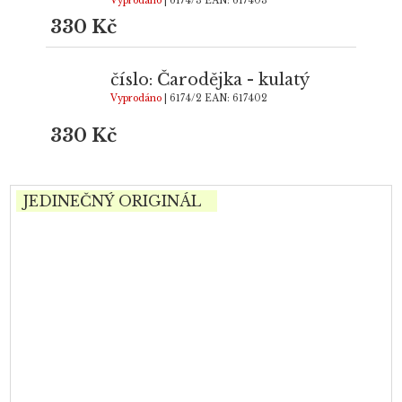
Vyprodáno
| 6174/3
EAN:
617403
330 Kč
číslo: Čarodějka - kulatý
Vyprodáno
| 6174/2
EAN:
617402
330 Kč
JEDINEČNÝ ORIGINÁL