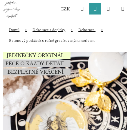
K
Přejít
Hledat
Přihlášení
Nákup
M
na
o
CZK
obsah
Zpět
Zpět
š
í
košík
k
Domů
Dekorace a doplňky
Dekorace
Co potřebujete najít?
Betonový podtácek s ručně gravírovaným motivem
JEDINEČNÝ ORIGINÁL
HLEDAT
PÉČE O KAŽDÝ DETAIL
BEZPLATNÉ VRÁCENÍ
Doporučujeme