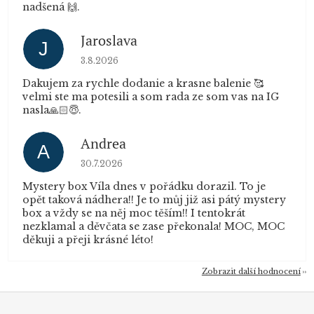
nadšená 🙌.
Jaroslava
J
Hodnocení obchodu je 5 z 5 hvězdiček.
3.8.2026
Dakujem za rychle dodanie a krasne balenie 🥰
velmi ste ma potesili a som rada ze som vas na IG
nasla🙏🏻😇.
Andrea
A
Hodnocení obchodu je 5 z 5 hvězdiček.
30.7.2026
Mystery box Víla dnes v pořádku dorazil. To je
opět taková nádhera!! Je to můj již asi pátý mystery
box a vždy se na něj moc těším!! I tentokrát
nezklamal a děvčata se zase překonala! MOC, MOC
děkuji a přeji krásné léto!
Zobrazit další hodnocení
Z