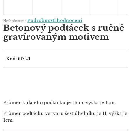
Průměrné
Podrobnosti hodnocení
Neohodnoceno
hodnocení
Betonový podtácek s ručně
produktu
je
gravírovaným motivem
0,0
z
5
hvězdiček.
Kód:
6174/1
Průměr kulatého podtácku je 11cm, výška je 1cm.
Průměr podtácku ve tvaru šestiúhelníku je 11, výška je
1cm.