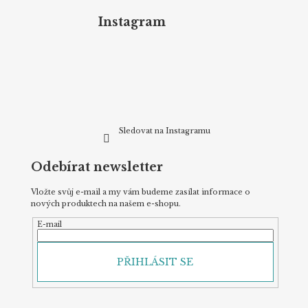
á
p
Instagram
a
t
í
Sledovat na Instagramu
Odebírat newsletter
Vložte svůj e-mail a my vám budeme zasílat informace o
nových produktech na našem e-shopu.
E-mail
PŘIHLÁSIT SE