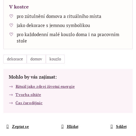
V kostce
pro zútulnění domova a rituálního místa
jako dekorace s jemnou symbolikou
pro každodenní malé kouzlo doma i na pracovním
stole
dekorace
domov
kouzlo
Mohlo by vás zajímat:
Rituál jako zdroj životní energie
Tvorba oltáře
Čas čarodějnic
Zeptat se
Hlídat
Sdílet