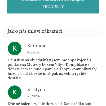
PRODUKTY
Karolína
K
Hodnocení obchodu je 5 z 5 hvězdiček.
6.8.2026
Další úžasná objednávka! Jsem moc spokojená a
pohlazena Mystery boxem Víly✨ Komplikace s
dopravcem se mnou paní z e-shopu komunikovaly
hned a balíček se ke mně pak už velmi rychle
dostal☺️
Kristýna
K
Hodnocení obchodu je 5 z 5 hvězdiček.
5.8.2026
Krásné balení, rychlé doručení. Kamarádka bude