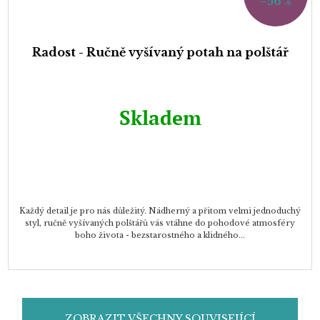
–56 %
Radost - Ručně vyšívaný potah na polštář
Skladem
Každý detail je pro nás důležitý. Nádherný a přitom velmi jednoduchý
styl, ručně vyšívaných polštářů vás vtáhne do pohodové atmosféry
boho života - bezstarostného a klidného...
ZOBRAZIT VŠECHNY SOUVISEJÍCÍ