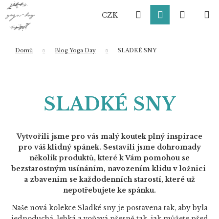
K
Přejít
Hledat
Přihlášení
Nákup
M
na
o
CZK
obsah
Zpět
Zpět
š
í
košík
k
Domů
Blog Yoga Day
SLADKÉ SNY
Co potřebujete najít?
SLADKÉ SNY
HLEDAT
Vytvořili jsme pro vás malý koutek plný inspirace
pro váš klidný spánek. Sestavili jsme dohromady
Doporučujeme
několik produktů, které k Vám pomohou se
bezstarostným usínáním, navozením klidu v ložnici
a zbavením se každodenních starostí, které už
nepotřebujete ke spánku.
Naše nová kolekce Sladké sny je postavena tak, aby byla
jednoduchá, lehká a voňavá přesně tak, jak můžete před