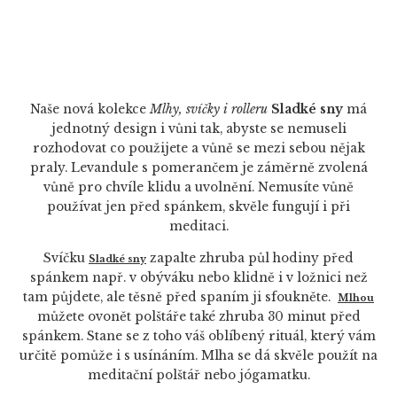
Naše nová kolekce
Mlhy, svíčky i rolleru
Sladké sny
má
jednotný design i vůni tak, abyste se nemuseli
rozhodovat co použijete a vůně se mezi sebou nějak
praly. Levandule s pomerančem je záměrně zvolená
vůně pro chvíle klidu a uvolnění. Nemusíte vůně
používat jen před spánkem, skvěle fungují i při
meditaci.
Svíčku
zapalte zhruba půl hodiny před
Sladké sny
spánkem např. v obýváku nebo klidně i v ložnici než
tam půjdete, ale těsně před spaním ji sfoukněte.
Mlhou
můžete ovonět polštáře také zhruba 30 minut před
spánkem. Stane se z toho váš oblíbený rituál, který vám
určitě pomůže i s usínáním. Mlha se dá skvěle použít na
meditační polštář nebo jógamatku.