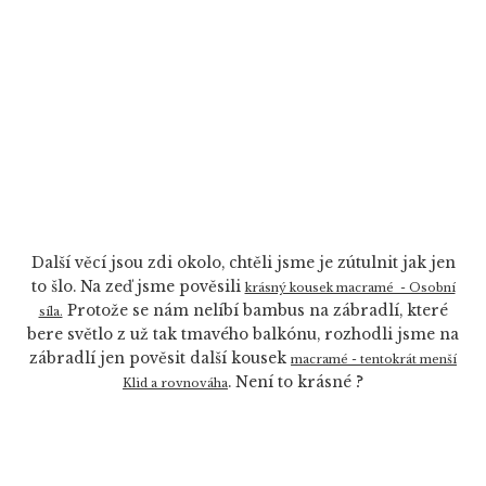
Další věcí jsou zdi okolo, chtěli jsme je zútulnit jak jen
to šlo. Na zeď jsme pověsili
krásný kousek macramé - Osobní
Protože se nám nelíbí bambus na zábradlí, které
síla.
bere světlo z už tak tmavého balkónu, rozhodli jsme na
zábradlí jen pověsit další kousek
macramé - tentokrát menší
. Není to krásné ?
Klid a rovnováha