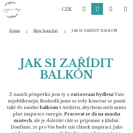
K
Přejít
Hledat
Přihlášení
Nákup
M
na
o
CZK
obsah
Zpět
Zpět
š
í
košík
k
Domů
Blog Yoga Day
JAK SI ZAŘÍDIT BALKÓN
Co potřebujete najít?
JAK SI ZAŘÍDIT
HLEDAT
BALKÓN
Doporučujeme
Z našich příspěvků jsou ty o
zařizovaní bydlení
Vaše
nejoblíbenější. Rozhodli jsme se tedy konečně se pustit
také do našeho
balkónu
v Ateliéru, abychom měli místo
plné inspirace energie.
Pracovat se dá na mnoha
místech
, ale je důležité cítit se příjemně a klidně.
Doufáme, že pro Vás bude náš článek inspirací. Jako