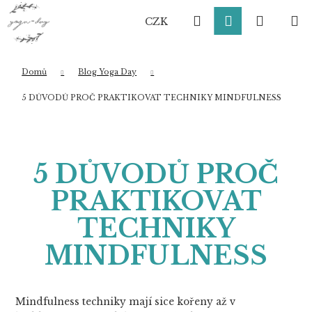
K
Přejít
Hledat
Přihlášení
Nákup
M
na
o
CZK
obsah
Zpět
Zpět
š
í
košík
k
Domů
Blog Yoga Day
Co potřebujete najít?
5 DŮVODŮ PROČ PRAKTIKOVAT TECHNIKY MINDFULNESS
HLEDAT
5 DŮVODŮ PROČ
PRAKTIKOVAT
Doporučujeme
TECHNIKY
MINDFULNESS
Mindfulness techniky mají sice kořeny až v