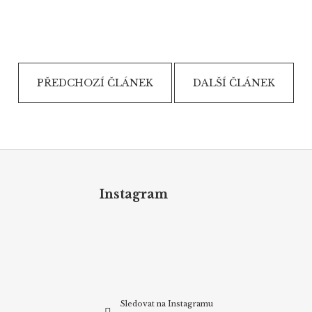
PŘEDCHOZÍ ČLÁNEK
DALŠÍ ČLÁNEK
Z
á
p
Instagram
a
t
í
Sledovat na Instagramu