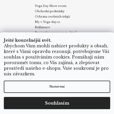
Yoga Day Show room
Obchodní podmínky
Ochrana osobních údajů
My v Yoga-day.cz
Reklamace
Proč nakupovat u yoga-day ?
Certifikáty
Ještě kouzelnější svět.
Způsoby dopravy
Abychom Vám mohli nabízet produkty a obsah,
Puncovní značky
které s Vámi opravdu rezonují, potřebujeme Váš
Velkoobchodní odběr
souhlas s používáním cookies. Pomáhají nám
porozumět tomu, co Vás zajímá, a zlepšovat
prostředí našeho e-shopu. Vaše soukromí je pro
Obchodní podmínky
Kontakty
My v Yoga Day
Blog
nás závazkem.
Reklamace
Proč nakupovat u yoga-day.cz
Certifikáty
Způsoby dopravy
Nastavení
Vytvořil Shoptet
Souhlasím
Copyright 2026
Yoga Day
. Všechna práva vyhrazena.