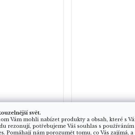
kouzelnější svět.
om Vám mohli nabízet produkty a obsah, které s V
du rezonují, potřebujeme Váš souhlas s používáním
rky Světlo Domova
Rituální balíček k pr
es. Pomáhají nám porozumět tomu, co Vás zajímá, a