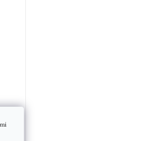
ámi
obuzení