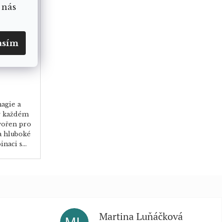
 nás
asím
agie a
 v každém
tvořen pro
 a hluboké
aci s...
Martina Luňáčková