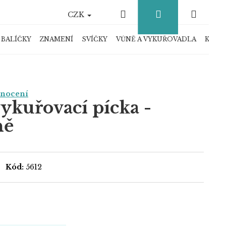
Hledat
Přihlášení
Náku
CZK
košík
 BALÍČKY
ZNAMENÍ
SVÍČKY
VŮNĚ A VYKUŘOVADLA
KRYS
dnocení
ykuřovací pícka -
ně
Kód:
5612