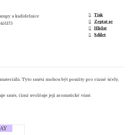
Tisk
mpy a kadidelnice
Zeptat se
451175
Hlídat
Sdílet
h materiálů. Tyto směsi mohou být použity pro různé účely,
uje směs, čímž uvolňuje její aromatické vůně.
AY