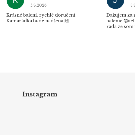
K
J
Hodnocení obchodu je 5 z 5 hvězdiček.
Ho
5.8.2026
3.
Krásné balení, rychlé doručení.
Dakujem za r
Kamarádka bude nadšená 🙌.
balenie 🥰vel
rada ze som 
Z
á
p
Instagram
a
t
í