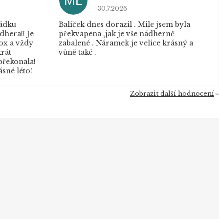
ML
u je 5 z 5 hvězdiček.
Hodnocení obchodu je 5 z 5 hvěz
30.7.2026
řádku
Balíček dnes dorazil . Mile jsem byla
dhera!! Je
překvapena ,jak je vše nádherně
box a vždy
zabalené . Náramek je velice krásný a
krát
vůně také .
překonala!
sné léto!
Zobrazit další hodnocení