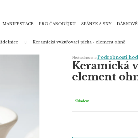
MANIFESTACE
PRO ČARODĚJKU
SPÁNEK A SNY
DÁRKOVÉ
Co potřebujete najít?
idelnice
Keramická vykuřovací pícka - element ohně
Průměrné
Podrobnosti ho
Neohodnoceno
hodnocení
Keramická v
produktu
je
HLEDAT
0,0
element oh
z
5
hvězdiček.
Doporučujeme
Skladem