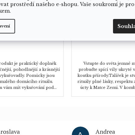
víly
ovat prostředí našeho e-shopu. Vaše soukromí je pro
kem.
Skladem
Skladem
Souhl
avení
odukt je praktický doplněk
Vstupte do světa jemné m
nější, pohodlnější a krásnější
probuďte spící víly ukryté
 vykuřovadly. Pomůcky jsou
koutku přírody.Talířek je s
 malého domácího rituálu.
rituály plné lásky, respektu
 vám mít vykuřování pod...
úcty k Matce Zemi. V kombin
aroslava
Andrea