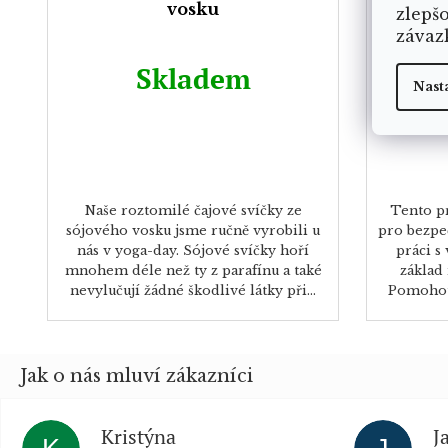
vosku
zlepš
závaz
Skladem
Nast
Naše roztomilé čajové svíčky ze
Tento pr
sójového vosku jsme ručně vyrobili u
pro bezpeč
nás v yoga-day. Sójové svíčky hoří
práci s
mnohem déle než ty z parafínu a také
základ
nevylučují žádné škodlivé látky při...
Pomohou
Kristýna
J