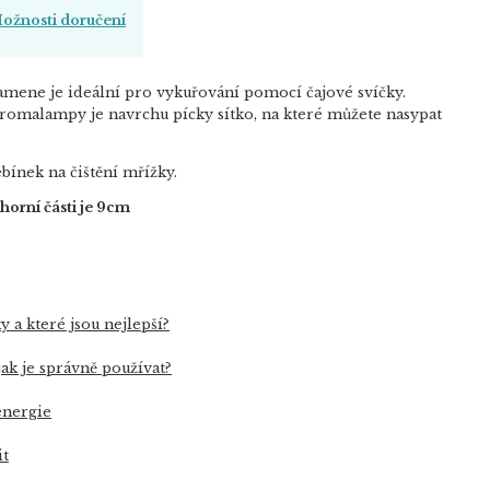
ožnosti doručení
amene je ideální pro vykuřování pomocí čajové svíčky.
 aromalampy je navrchu pícky sítko, na které můžete nasypat
bínek na čištění mřížky.
horní části je 9cm
y a které jsou nejlepší?
jak je správně používat?
 energie
it