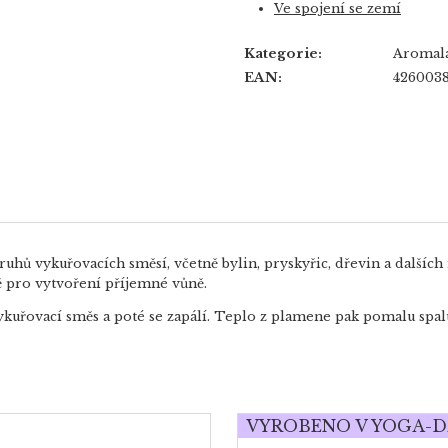
Ve spojení se zemí
Kategorie
:
Aromala
EAN
:
4260038
ruhů vykuřovacích směsí, včetně bylin, pryskyřic, dřevin a dalšíc
ě pro vytvoření příjemné vůně.
vykuřovací směs a poté se zapálí. Teplo z plamene pak pomalu spal
VYROBENO V YOGA-D