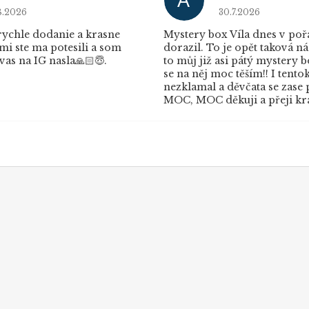
A
dnocení obchodu je 5 z 5 hvězdiček.
Hodnocení obchod
8.2026
30.7.2026
ychle dodanie a krasne
Mystery box Víla dnes v po
mi ste ma potesili a som
dorazil. To je opět taková ná
vas na IG nasla🙏🏻😇.
to můj již asi pátý mystery 
se na něj moc těším!! I tento
nezklamal a děvčata se zase 
MOC, MOC děkuji a přeji krá