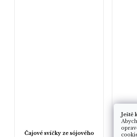
Ještě 
Abych
oprav
Čajové svíčky ze sójového
Si
cooki