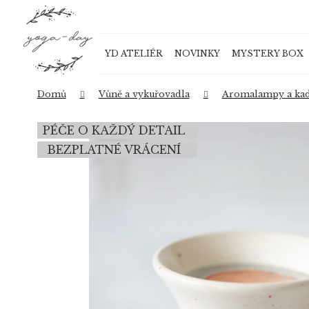
K
Přejít
o
na
Zpět
Zpět
obsah
š
do
do
YD ATELIÉR
NOVINKY
MYSTERY BOX
í
obchodu
obchodu
k
Domů
Vůně a vykuřovadla
Aromalampy a kad
PÉČE O KAŽDÝ DETAIL
BEZPLATNÉ VRÁCENÍ