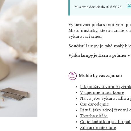
M
Můžeme doručit do:
10.8.2026
Vykuřovací pícka s motivem pl
Místo mističky, kterou znáte z
vykuřovací směs.
Součástí lampy je také malý hře
Výška lampy je 11cm a průměr v 
Mohlo by vás zajímat:
Jak používat vonné tyčink
V tajemné moci kouře
Na co jsou vykuřovadla a 
Čas čarodějnic
Rituál jako zdroj životní
Tvorba oltáře
Co je kadidlo a jak ho pál
Síla aromaterapie