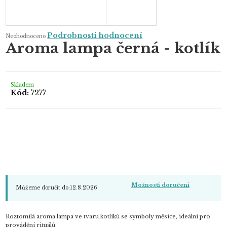
Průměrné
Podrobnosti hodnocení
Neohodnoceno
hodnocení
Aroma lampa černá - kotlík
produktu
je
0,0
z
5
hvězdiček.
Skladem
Kód:
7277
Možnosti doručení
Můžeme doručit do:
12.8.2026
Roztomilá aroma lampa ve tvaru kotlíků se symboly měsíce, ideální pro
provádění rituálů.