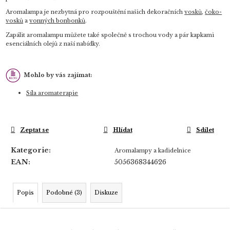
Aromalampa je nezbytná pro rozpouštění našich dekoračních
vosků
,
čoko-
vosků
a
vonných bonbonků
.
Zapálit aromalampu můžete také společně s trochou vody a pár kapkami
esenciálních olejů z naší nabídky.
Mohlo by vás zajímat:
Síla aromaterapie
Zeptat se
Hlídat
Sdílet
Kategorie
:
Aromalampy a kadidelnice
EAN
:
5056368344626
Popis
Podobné (3)
Diskuze