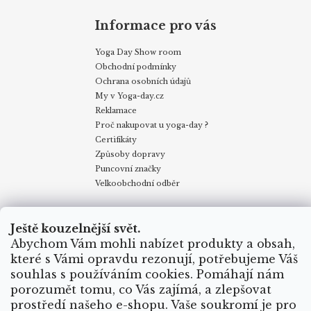
Informace pro vás
Yoga Day Show room
Obchodní podmínky
Ochrana osobních údajů
My v Yoga-day.cz
Reklamace
Proč nakupovat u yoga-day ?
Certifikáty
Způsoby dopravy
Puncovní značky
Velkoobchodní odběr
Obchodní podmínky
Kontakty
My v Yoga Day
Blog
Ještě kouzelnější svět.
Reklamace
Proč nakupovat u yoga-day.cz
Certifikáty
Abychom Vám mohli nabízet produkty a obsah,
Způsoby dopravy
které s Vámi opravdu rezonují, potřebujeme Váš
souhlas s používáním cookies. Pomáhají nám
porozumět tomu, co Vás zajímá, a zlepšovat
Vytvořil Shoptet
prostředí našeho e-shopu. Vaše soukromí je pro