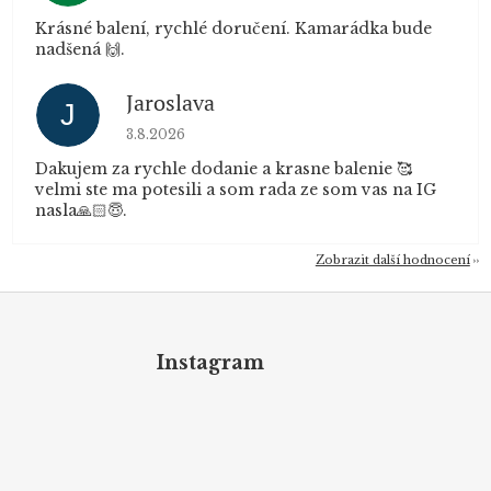
Krásné balení, rychlé doručení. Kamarádka bude
nadšená 🙌.
Jaroslava
J
Hodnocení obchodu je 5 z 5 hvězdiček.
3.8.2026
Dakujem za rychle dodanie a krasne balenie 🥰
velmi ste ma potesili a som rada ze som vas na IG
nasla🙏🏻😇.
Zobrazit další hodnocení
Z
á
p
Instagram
a
t
í