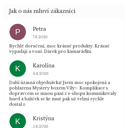
Petra
P
Hodnocení obchodu je 5 z 5 hvězdiček.
7.8.2026
Rychlé doručení, moc krásné produkty. Krásně
vypadají a voní. Dárek pro kamarádku.
Karolína
K
Hodnocení obchodu je 5 z 5 hvězdiček.
6.8.2026
Další úžasná objednávka! Jsem moc spokojená a
pohlazena Mystery boxem Víly✨ Komplikace s
dopravcem se mnou paní z e-shopu komunikovaly
hned a balíček se ke mně pak už velmi rychle
dostal☺️
Kristýna
K
Hodnocení obchodu je 5 z 5 hvězdiček.
5.8.2026